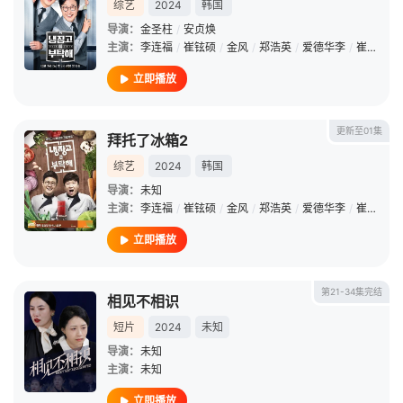
综艺
2024
韩国
导演：
金圣柱
/
安贞焕
主演：
李连福
/
崔铉硕
/
金风
/
郑浩英
/
爱德华李
/
崔康禄
/
立即播放
更新至01集
拜托了冰箱2
综艺
2024
韩国
导演：
未知
主演：
李连福
/
崔铉硕
/
金风
/
郑浩英
/
爱德华李
/
崔康禄
/
立即播放
第21-34集完结
相见不相识
短片
2024
未知
导演：
未知
主演：
未知
立即播放