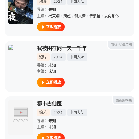
动漫
2024
中国大陆
导演：
未知
主演：
杨天翔
/
魏超
/
贺文潇
/
青泯邑
/
景向谁依
立即播放
第61-80集完结
我被困在同一天一千年
短片
2024
中国大陆
导演：
未知
主演：
未知
立即播放
更新第06集
都市古仙医
综艺
2024
中国大陆
导演：
未知
主演：
未知
立即播放