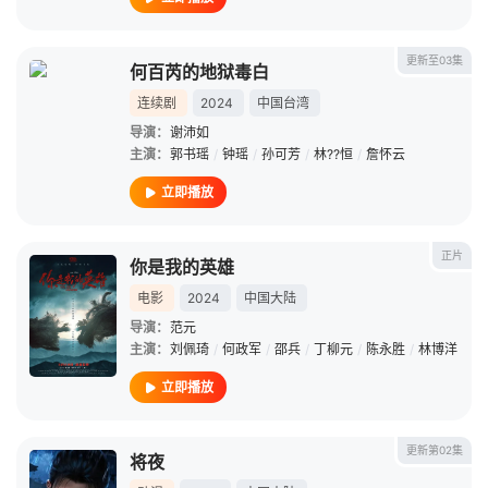
更新至03集
何百芮的地狱毒白
连续剧
2024
中国台湾
导演：
谢沛如
主演：
郭书瑶
/
钟瑶
/
孙可芳
/
林??恒
/
詹怀云
立即播放
正片
你是我的英雄
电影
2024
中国大陆
导演：
范元
主演：
刘佩琦
/
何政军
/
邵兵
/
丁柳元
/
陈永胜
/
林博洋
立即播放
更新第02集
将夜