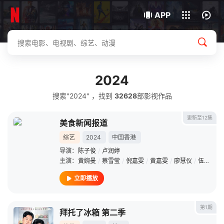
我的观影记录
下载客户端
APP
2024
搜索"2024" ，找到
32628
部影视作品
更新至12集
美食新闻报道
综艺
2024
中国香港
导演：
陈子俊
/
卢润婷
主演：
黄婉曼
/
蔡雪莹
/
倪嘉雯
/
黄嘉雯
/
廖慧仪
/
伍倩彤
/
立即播放
第1期
拜托了冰箱 第二季