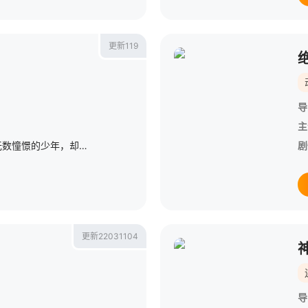
更新119
导
主
五千年前，对于修行有着无数憧憬的少年，却因体质特殊而无法突破炼体期，进入下一个修炼境界。 他从远古神话时代一直修炼到了现代社会，站在繁华都市中，炼体期九万九千四百四十二层的轩辕铭。 给自己定了一个
剧
更新22031104
导