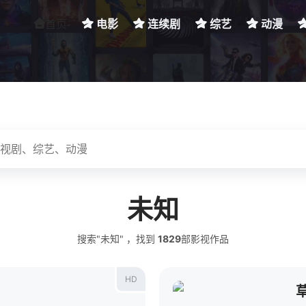
首页
电影
连续剧
综艺
动漫
未知
搜索"未知" ，找到
1829
部影视作品
HD