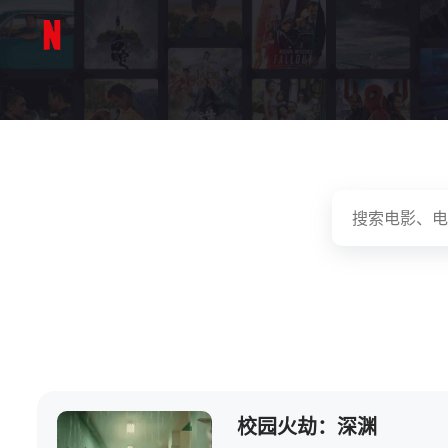
校园火劫：深渊