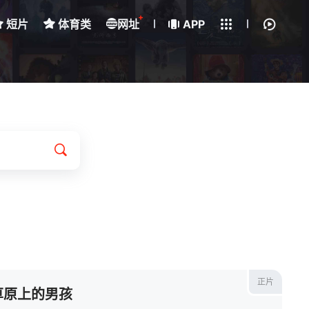
+
短片
体育类
网址
下载客户端
APP
我的观影记录
正片
草原上的男孩