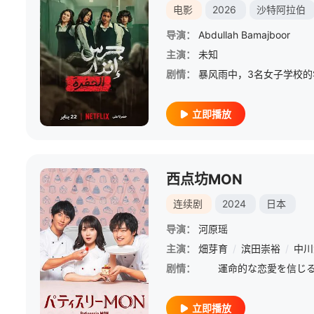
电影
2026
沙特阿拉伯
导演：
Abdullah Bamajboor
主演：
未知
剧情：
立即播放
西点坊MON
连续剧
2024
日本
导演：
河原瑶
主演：
畑芽育
/
滨田崇裕
/
中川
剧情：
立即播放