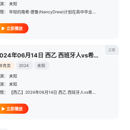
演：
未知
情：
年轻的南希·德鲁(NancyDrew)计划在高中毕业后离开家乡上大学，但发现自己陷入了一个超自然的谋杀之谜。
立即播放
正赛
2024年06月14日 西乙 西班牙人vs希洪体育
体育类
2024
未知
演：
未知
演：
未知
情：
【西乙】2024年06月14日 西乙 西班牙人vs希洪体育
立即播放