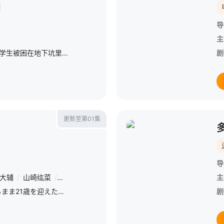
导
主
暴风雨中，3名女子学校的学生被困在地下坑里，他们必须直面各自的内心冲突，奋力求生。
剧
更新至第01集
导
大辅
/
山崎纮菜
/
本田仁美
/
パース・ナクン
/
福地涼
/
福地清
/
主
桐
運命的な恋愛を信じるまま21歳を迎えた山崎音女（畑芽育）は、勤めていたスーパーの閉店により無職となり、 再就職に悩んでいた。そんな中、趣味で作ったお菓子を紹介していた音女のSNSに、かつて憧れて
剧