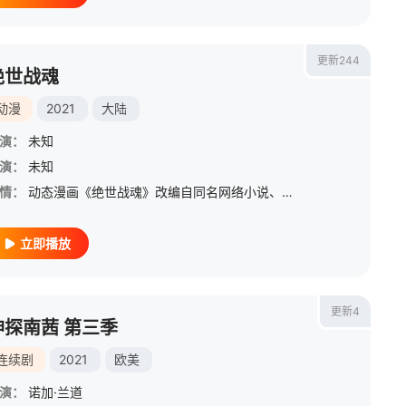
更新244
绝世战魂
动漫
2021
大陆
演：
未知
演：
未知
情：
动态漫画《绝世战魂》改编自同名网络小说、漫画，同名手游同期上线。 家族少主、天生废魂，在机缘巧合之下，觉醒了神秘的太古战神之魂，从此之后，一路逆袭，邂逅仙姿美女，碾压九界天才，无所不战，无所不胜！“
立即播放
更新4
神探南茜 第三季
连续剧
2021
欧美
演：
诺加·兰道