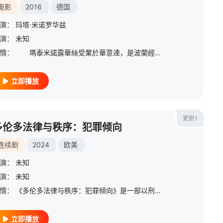
电影
2016
德国
演：
玛塔·米诺罗华兹
演：
未知
情：
瑪泰米諾露華絲受業於華意達，是波蘭經驗豐富的紀錄片導演，得獎無數，這次深入蒙古漫天冰雪的高原拍遊牧家庭，與其說跨界染指劇情長片，倒不如說她看到嚴峻大自然天氣變化下的生命狀態，提供真的假不了的人生舞
立即播放
更新1
多伦多法律与秩序：犯罪倾向
连续剧
2024
欧美
演：
未知
演：
山涟
未知
/
安达祐实
/
户田菜穗
/
阪田雅信
/
内场胜则
/
未知やすえ
情：
《多伦多法律与秩序：犯罪倾向》是一部以刑事调查为主题的心理惊悚片，讲述了一支精英侦探小组调查多伦多都会区备受瞩目的犯罪和腐败事件的故事。
立即播放