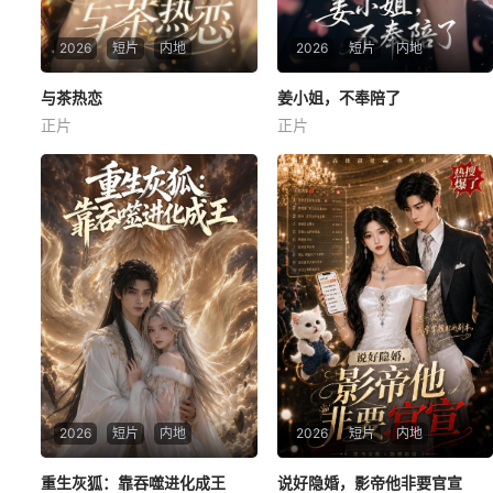
2026
短片
内地
2026
短片
内地
与茶热恋
与茶热恋
姜小姐，不奉陪了
姜小姐，不奉陪了
正片
正片
未知
未知
2026
短片
内地
2026
短片
内地
重生灰狐：靠吞噬进化成王
重生灰狐：靠吞噬进化成王
说好隐婚，影帝他非要官宣
说好隐婚，影帝他非要官宣