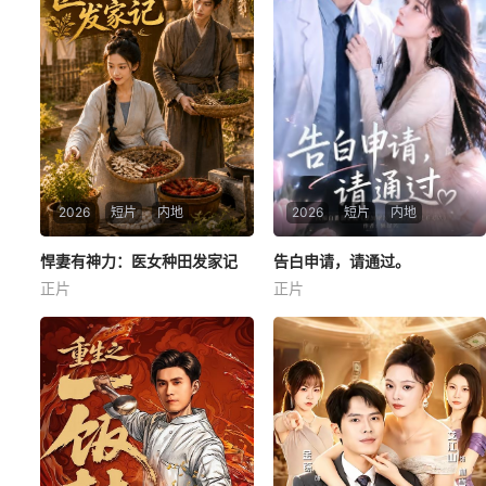
2026
短片
内地
2026
短片
内地
悍妻有神力：医女种田发家记
悍妻有神力：医女种田发家记
告白申请，请通过。
告白申请，请通过。
正片
正片
未知
未知