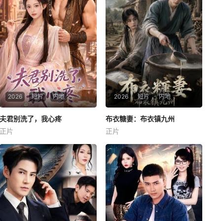
2026
短片
内地
2026
短片
内地
夫君别洗了，我心疼
夫君别洗了，我心疼
布衣糖妻：布衣镇九州
布衣糖妻：布衣镇九州
正片
正片
未知
未知