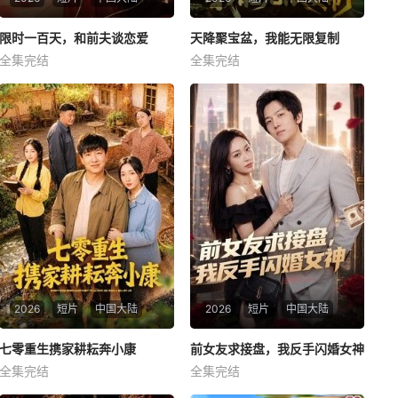
限时一百天，和前夫谈恋爱
限时一百天，和前夫谈恋爱
天降聚宝盆，我能无限复制
天降聚宝盆，我能无限复制
全集完结
全集完结
黄雅雯
谢承泽
夏锦沐
申芳赫
暂无简介
暂无简介
2026
短片
中国大陆
2026
短片
中国大陆
七零重生携家耕耘奔小康
七零重生携家耕耘奔小康
前女友求接盘，我反手闪婚女神
前女友求接盘，我反手闪婚女神
全集完结
全集完结
陈子轩
赵琪
高鸿垲
王佳琪