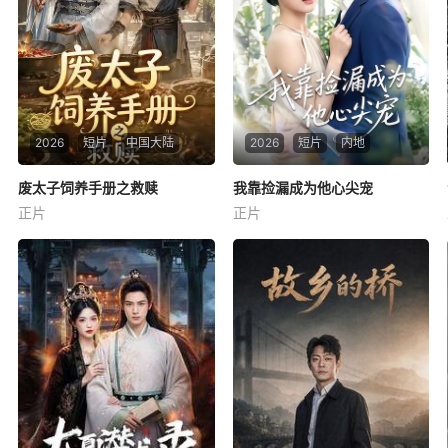
2026
短片
中国大陆
2026
短片
内地
废太子饲养手册之救赎
废太子饲养手册之救赎
我靠捡漏成为他心尖宠
我靠捡漏成为他心尖宠
正片
正片
未知
未知