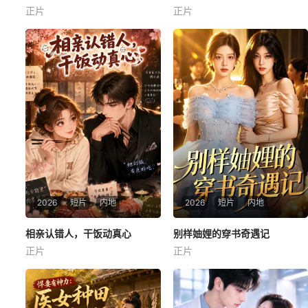
正片
正片
未知
未知
2026
短片
内地
2026
短片
内地
相亲认错人，干饭动真心
相亲认错人，干饭动真心
别样妯娌的穿书奇遇记
别样妯娌的穿书奇遇记
正片
正片
未知
未知