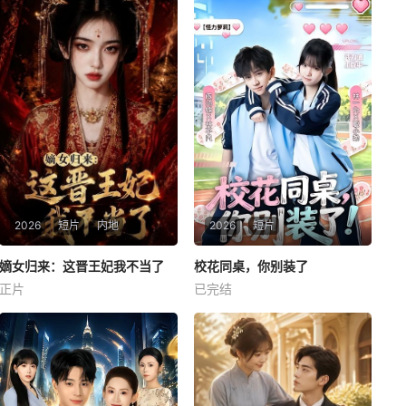
暂无简介
暂无简介
2026
短片
内地
2026
短片
嫡女归来：这晋王妃我不当了
嫡女归来：这晋王妃我不当了
校花同桌，你别装了
校花同桌，你别装了
正片
已完结
未知
未知