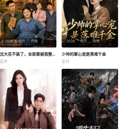
2026
短片
内地
2026
短片
内地
沈大花不装了，全家都被我整服了第三季
沈大花不装了，全家都被我整服了第三季
少帅的掌心宠是落难千金
少帅的掌心宠是落难千金
正片
正片
未知
未知