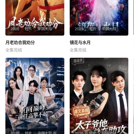
2026
短片
中国大陆
2026
短片
中国大陆
月老劝合我劝分
月老劝合我劝分
镜花与水月
镜花与水月
全集完结
全集完结
杨泽
崔一梁
蒙恩
胡家荣
钟正
暂无简介
暂无简介
2026
短片
中国大陆
2026
短片
中国大陆