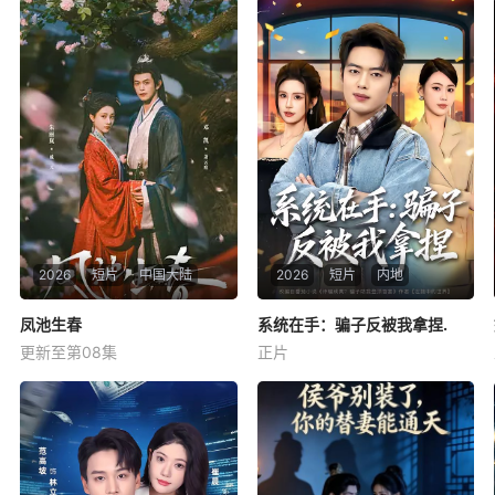
暂无简介
暂无简介
2026
短片
中国大陆
2026
短片
内地
凤池生春
凤池生春
系统在手：骗子反被我拿捏.
系统在手：骗子反被我拿捏.
更新至第08集
正片
邓凯
朱丽岚
未知
屠户女戚元是被掉包的侯府千
金，假千金为自保陷害欺辱戚
元。戚元无奈沦为靖王萧云庭
的暗卫，两人互生情愫。齐王
疯狂闯入两人大婚之夜，戚元