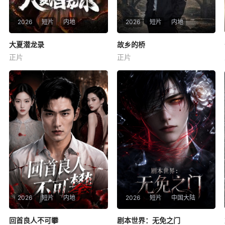
2026
短片
内地
2026
短片
内地
大夏潜龙录
大夏潜龙录
故乡的桥
故乡的桥
正片
正片
未知
未知
2026
短片
内地
2026
短片
中国大陆
回首良人不可攀
回首良人不可攀
剧本世界：无免之门
剧本世界：无免之门