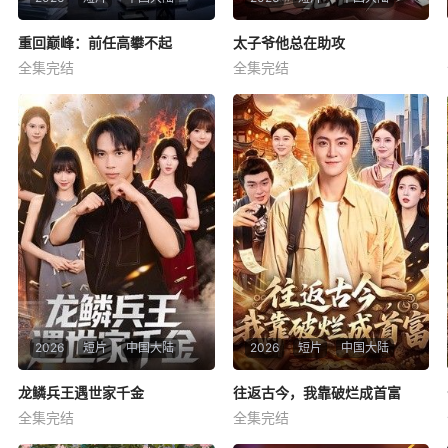
重回巅峰：前任高攀不起
重回巅峰：前任高攀不起
太子爷他总在助攻
太子爷他总在助攻
全集完结
全集完结
王金泽
王蓉蓉
程妤
舒金铸
暂无简介
暂无简介
2026
短片
中国大陆
2026
短片
中国大陆
龙鳞兵王遇世家千金
龙鳞兵王遇世家千金
往返古今，我靠破烂成首富
往返古今，我靠破烂成首富
全集完结
全集完结
雷孙强
盛佳琦
厉家兵
江路祺