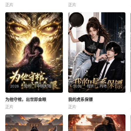
正片
正片
未知
未知
2026
短片
中国大陆
2026
短片
内地
为他守棺，出世即金眼
为他守棺，出世即金眼
我的虎系保镖
我的虎系保镖
正片
正片
未知
未知