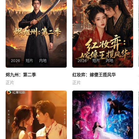
2026
短片
内地
2026
短片
内地
烬九州：第二季
烬九州：第二季
红妆弈：嫁傻王揽风华
红妆弈：嫁傻王揽风华
正片
正片
未知
未知