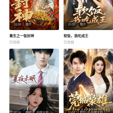
2026
短片
2026
短片
重生之一饭封神
重生之一饭封神
软饭，我吃成王
软饭，我吃成王
已完结
已完结
未知
未知
2026
短片
中国大陆
2026
短片
中国大陆