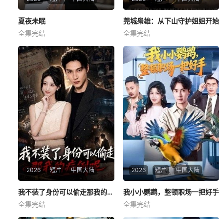
夏夜未眠
夏夜未眠
莞城枭雄：从下山守护姐姐开始
莞城枭雄：从下山守护姐姐开始
全集完结
全集完结
何思瑾
傅宇航
胡文飞
朱梦茹
卢晟
暂无简介
暂无简介
2026
短片
中国大陆
2026
短片
中国大陆
我不装了身份可以偷走那我的病例呢
我不装了身份可以偷走那我的病例呢
我小小鹦鹉，整顿职场一把好手
我小小鹦鹉，整顿职场一把好手
全集完结
全集完结
杨新锐
李科霖
朱宏钊
林念初
周伟