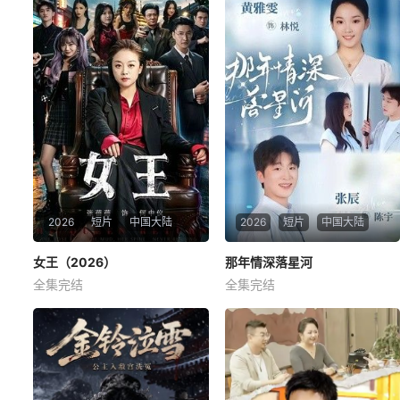
暂无简介
暂无简介
2026
短片
中国大陆
2026
短片
中国大陆
女王（2026）
女王（2026）
那年情深落星河
那年情深落星河
全集完结
全集完结
张蓓蓓
黄小再
黄雅雯
张辰
暂无简介
暂无简介