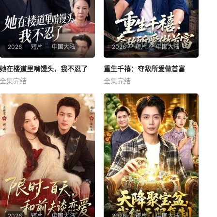
2026
短片
中国大陆
2026
短片
中国大陆
她在楼道里啃馒头，我不忍了
她在楼道里啃馒头，我不忍了
重生千禧：夺敌所爱做首富
重生千禧：夺敌所爱做首富
全集完结
全集完结
姚睿
李子锋
王子行
舒慧
杨婧禾
暂无简介
暂无简介
2026
短片
中国大陆
2026
短片
中国大陆