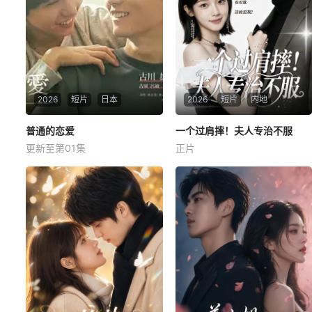
2026
短片
日本
2026
短片
内地
普通的恋爱
普通的恋爱
一个过肩摔！夫人专治不服
一个过肩摔！夫人专治不服
更新至第01集
正片
古川雄辉
长野凌大
未知
本作改编自同名漫画，是一部
以处于上下级关系的文原一良
与东庆伊为中心，讲述这两个
笨拙之人寻觅属于自己幸福历
程的爱情故事。一良因过去的
心理创伤而避免与他人深交，
庆伊也自认不会对人产生恋爱
感情，过着与恋爱无