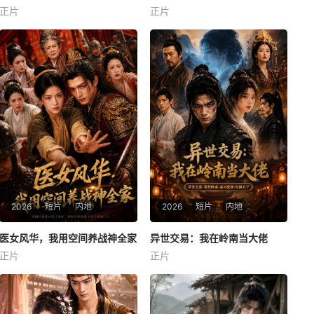
正片
正片
未知
未知
2026
短片
内地
2026
短片
内地
医女风华，我用空间养战神全家
医女风华，我用空间养战神全家
异世交易：我在岭南当大佬
异世交易：我在岭南当大佬
正片
正片
未知
未知