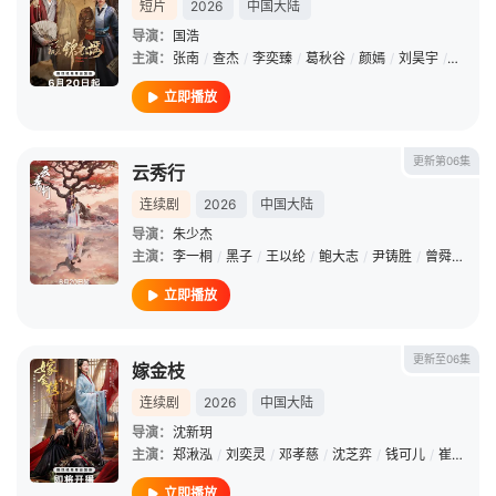
短片
2026
中国大陆
导演：
国浩
主演：
张南
/
查杰
/
李奕臻
/
葛秋谷
/
颜嫣
/
刘昊宇
/
邓孝慈
立即播放
更新第06集
云秀行
连续剧
2026
中国大陆
导演：
朱少杰
主演：
李一桐
/
黑子
/
王以纶
/
鲍大志
/
尹铸胜
/
曾舜晞
/
张
立即播放
更新至06集
嫁金枝
连续剧
2026
中国大陆
导演：
沈新玥
主演：
郑湫泓
/
刘奕灵
/
邓孝慈
/
沈芝弈
/
钱可儿
/
崔旭宇
/
立即播放