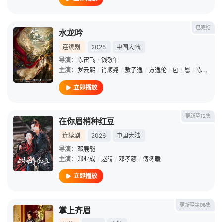
已完结
水龙吟
连续剧
2025
中国大陆
导演：
陈宙飞
/
钱敬午
主演：
罗云熙
/
肖顺尧
/
敖子逸
/
方逸伦
/
包上恩
/
陈瑶
/
林
立即播放
更新至12集
在你眉梢种红豆
连续剧
2026
中国大陆
导演：
邓展能
主演：
郑业成
/
赵晴
/
邓孝慈
/
傅冬暖
立即播放
更新至第06集
掌上齐眉