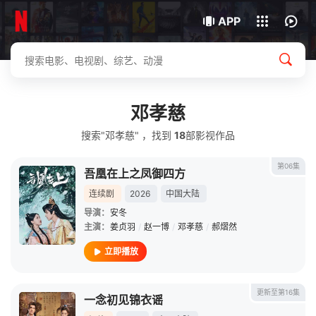
我的观影记录
下载客户端
APP
邓孝慈
搜索"邓孝慈" ，找到
18
部影视作品
第06集
吾凰在上之凤御四方
连续剧
2026
中国大陆
导演：
安冬
主演：
姜贞羽
/
赵一博
/
邓孝慈
/
郝熠然
立即播放
更新至第16集
一念初见锦衣谣