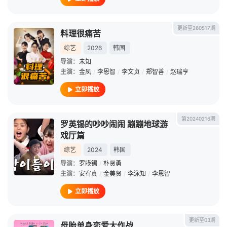
更新至260517期
料理很痛苦
综艺
2026
韩国
导演：
未知
主演：
金凤
/
李恩智
/
李文贞
/
郑智善
/
赵瑞亨
立即播放
第20240216期
罗英锡的吵吵闹闹 蹦蹦地球游
戏厅篇
综艺
2024
韩国
导演：
罗䁐锡
/
朴贤勇
主演：
安宥真
/
金美贤
/
李泳知
/
李恩智
立即播放
更新至03期
母胎单身恋爱大作战