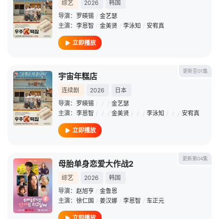
综艺
2026
韩国
导演：
罗暎锡
/
金艺瑟
主演：
李恩智
/
金美贤
/
李泳知
/
安宥真
立即播放
更新至01集
宇宙年糕店
连续剧
2026
日本
导演：
罗暎锡
/
/
/
金艺瑟
主演：
李恩智
/
/
/
金美贤
/
/
/
李泳知
/
/
/
安宥真
立即播放
更新第04集
母胎单身恋爱大作战2
综艺
2026
韩国
导演：
赵旭亨
/
金鲁恩
主演：
徐仁国
/
姜汉娜
/
李恩智
/
车正元
立即播放