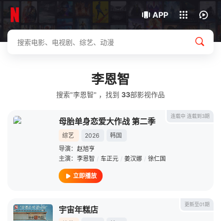
我的观影记录
下载客户端
APP
李恩智
搜索"李恩智" ，找到
33
部影视作品
连载中 连载到3期
母胎单身恋爱大作战 第二季
综艺
2026
韩国
导演：
赵旭亨
主演：
李恩智
/
车正元
/
姜汉娜
/
徐仁国
立即播放
更新至01期
宇宙年糕店