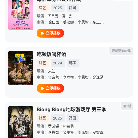
综艺
2025
韩国
导演：
조욱형
/
김노은
主演：
徐仁国
/
姜汉娜
/
李恩智
/
车正元
立即播放
更新至第02集
吃顿饭喝杯酒
综艺
2024
韩国
导演：
未知
主演：
金喜善
/
李寿根
/
李恩智
/
金泳勋
立即播放
第1期
Biong Biong地球游戏厅 第三季
综艺
2025
韩国
导演：
罗暎锡
/
朴贤勇
主演：
李恩智
/
金美贤
/
李泳知
/
安宥真