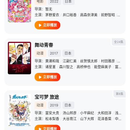
电影
2022
日本
导演：
暂无
主演：
茅野爱衣
/
井口裕香
/
高森奈津美
/
前野智昭
/
内田雄
立即播放
全24集
舞动青春
动漫
2017
日本
导演：
黄濑和哉
/
江副仁美
/
丝贺慎太郎
/
村田雅彦
/
井之川
主演：
诸星堇
/
森川智之
/
高桥伸也
/
能登麻美子
/
富田美忧
立即播放
第8集
宝可梦 旅途
动漫
2019
日本
导演：
富安大贵
/
汤山邦彦
/
小平麻纪
/
大和田淳
/
浅田裕二
主演：
松本梨香
/
大谷育江
/
山下大辉
/
花泽香菜
/
中村悠一
立即播放