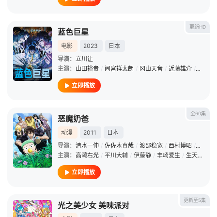
更新HD
蓝色巨星
电影
2023
日本
导演：
立川让
主演：
山田裕贵
/
间宫祥太朗
/
冈山天音
/
近藤雄介
/
木下纱
立即播放
全60集
恶魔奶爸
动漫
2011
日本
导演：
清水一伸
/
佐佐木真哉
/
渡部稳宽
/
西村博昭
/
川西泰
主演：
高濑右光
/
平川大辅
/
伊藤静
/
丰崎爱生
/
生天目仁美
立即播放
更新至5集
光之美少女 美味派对