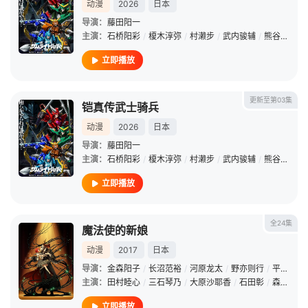
动漫
2026
日本
导演：
藤田阳一
主演：
石桥阳彩
/
榎木淳弥
/
村濑步
/
武内骏辅
/
熊谷健太郎
立即播放
更新至第03集
铠真传武士骑兵
动漫
2026
日本
导演：
藤田阳一
主演：
石桥阳彩
/
榎木淳弥
/
村濑步
/
武内骏辅
/
熊谷健太郎
立即播放
全24集
魔法使的新娘
动漫
2017
日本
导演：
金森阳子
/
长沼范裕
/
河原龙太
/
野亦则行
/
平向智子
主演：
田村睦心
/
三石琴乃
/
大原沙耶香
/
石田彰
/
森川智之
立即播放