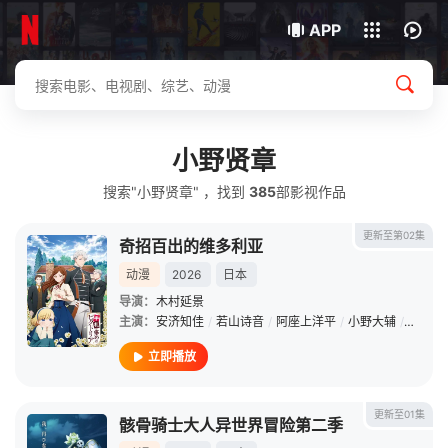
我的观影记录
下载客户端
APP
小野贤章
搜索"小野贤章" ，找到
385
部影视作品
更新至第02集
奇招百出的维多利亚
动漫
2026
日本
导演：
木村延景
主演：
安济知佳
/
若山诗音
/
阿座上洋平
/
小野大辅
/
潘惠美
立即播放
更新至01集
骸骨骑士大人异世界冒险第二季