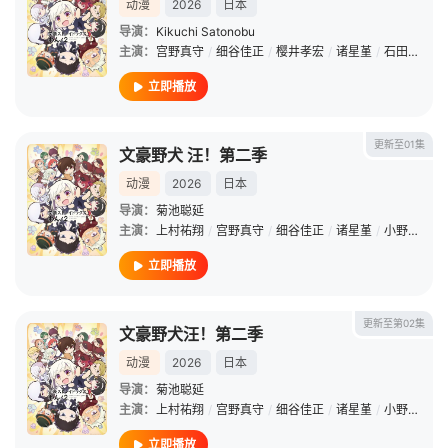
动漫
2026
日本
导演：
Kikuchi Satonobu
主演：
宫野真守
/
细谷佳正
/
樱井孝宏
/
诸星堇
/
石田彰
/
子
立即播放
更新至01集
文豪野犬 汪！第二季
动漫
2026
日本
导演：
菊池聪延
主演：
上村祐翔
/
宫野真守
/
细谷佳正
/
诸星堇
/
小野贤章
/
立即播放
更新至第02集
文豪野犬汪！第二季
动漫
2026
日本
导演：
菊池聪延
主演：
上村祐翔
/
宫野真守
/
细谷佳正
/
诸星堇
/
小野贤章
/
立即播放