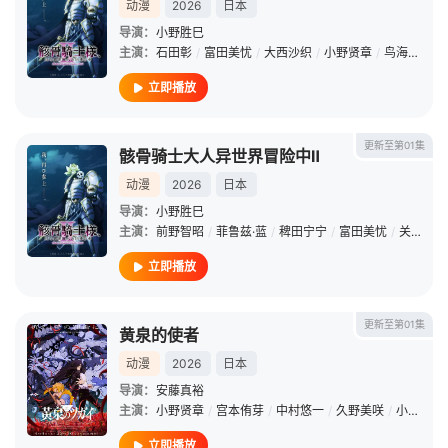
动漫
2026
日本
导演：
小野胜巳
主演：
石田彰
/
富田美忧
/
大西沙织
/
小野贤章
/
鸟海浩辅
/
立即播放
更新至第01集
骸骨骑士大人异世界冒险中Ⅱ
动漫
2026
日本
导演：
小野胜巳
主演：
前野智昭
/
菲鲁兹·蓝
/
稗田宁宁
/
富田美忧
/
关俊彦
/
立即播放
更新至第01集
黄泉的使者
动漫
2026
日本
导演：
安藤真裕
主演：
小野贤章
/
宫本侑芽
/
中村悠一
/
久野美咲
/
小山力也
立即播放