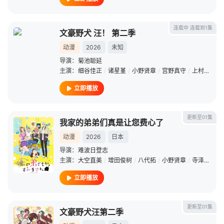
连载中 连载到1集
文豪野犬 汪！ 第二季
动漫
2026
未知
导演：
菊池聪延
主演：
细谷佳正
/
诸星堇
/
小野贤章
/
宫野真守
/
上村祐翔
立即播放
更新至01集
我家的弟弟们真是让您费心了
动漫
2026
日本
导演：
难波日登志
主演：
大空直美
/
增田俊树
/
八代拓
/
小野贤章
/
寺泽百花
/
立即播放
更新至01集
文豪野犬汪第二季