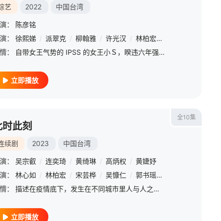
综艺
2022
中国台湾
演：
陈彦铭
演：
徐熙娣
/
派翠克
/
柳翰雅
/
许光汉
/
林柏宏
/
王净
情：
自带女王气势的 IPSS 的女王小Ｓ，睽违六年强势回归！以女性出发点的节目议题，聚焦女性的职场与生活感受。
立即播放
全10集
此时此刻
连续剧
2023
中国台湾
演：
吴宗叡
/
连奕琦
/
黄绮琳
/
高炳权
/
黄婕妤
演：
林心如
/
林柏宏
/
宋芸桦
/
吴慷仁
/
郭书瑶
/
李玉玺
/
郭雪芙
情：
描述在疫情底下，发生在不同城市里人与人之间的种种相遇交织而成的爱情插曲。影集由一场“恋爱实境节目”开启故事篇章，串起十种遇见爱情的故事。
立即播放