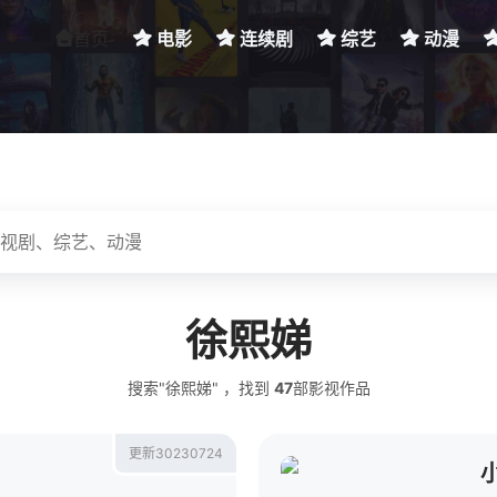
首页
电影
连续剧
综艺
动漫
徐熙娣
搜索"徐熙娣" ，找到
47
部影视作品
更新30230724