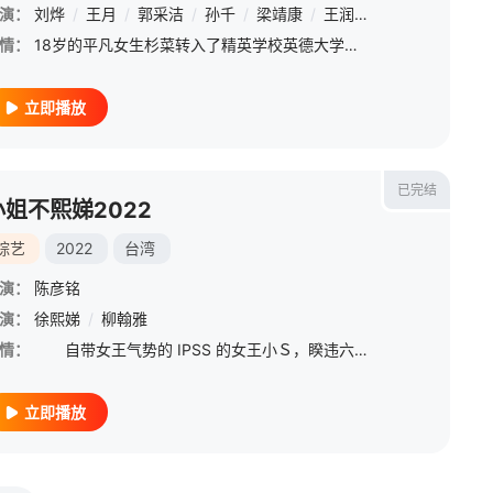
演：
董馨
刘烨
/
徐熙娣
/
王月
/
王琳
/
郭采洁
/
郭采洁
/
孙千
/
王月
/
梁靖康
/
庾澄庆
/
王润泽
/
李泉
/
徐熙娣
/
庾澄
情：
18岁的平凡女生杉菜转入了精英学校英德大学却与同学们格格不入。学校里有四个外形阳光帅气，家境富裕的学生：道明寺，花泽类，西门和美作。因为杉菜看不惯道明寺飞扬跋扈的模样，仗义的杉菜与他产生了争执，从此之
立即播放
已完结
小姐不熙娣2022
综艺
2022
台湾
演：
陈彦铭
演：
徐熙娣
/
柳翰雅
情：
自带女王气势的 IPSS 的女王小Ｓ，睽违六年强势回归！以女性出发点的节目议题，聚焦女性的职场与生活感受。
立即播放