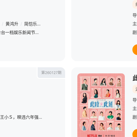
导
/
黄鸿升
/
简恺乐
/
敖犬
/
廖威廉
主
《娱乐百分百》是八大综合台一档娱乐新闻节目，每天报道最新的娱乐新闻，节目还会请嘉宾现场访谈！节目贴近年轻族群，介绍时下流行的装扮、以及艺人的流行教室，有固定的特别企划，邀请艺人完成从未尝试过的事情。
剧
第260127期
导
主
自带女王气势的 IPSS 的女王小Ｓ，睽违六年强势回归！以女性出发点的节目议题，聚焦女性的职场与生活感受。
剧