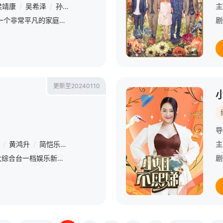
梁靖康
/
吴希泽
/
孙伊涵
/
王润泽
/
孙千
/
刘尹昊
/
厉嘉琪
/
刘烨
主
/
董杉菜（沈月 饰）出生于一个非常平凡的家庭之中，从小就对美食非常感兴趣的她通过自己的不懈努力，考上了心目中的理想大学——明德学院营养系，正式步入了大学的校园，打算在这里施展一番报复。哪知道刚刚入学没多
剧
更新至20240110
导
/
黄鸿升
/
简恺乐
/
敖犬
/
廖威廉
主
《娱乐百分百》是八大综合台一档娱乐新闻节目，每天报道最新的娱乐新闻，节目还会请嘉宾现场访谈！节目贴近年轻族群，介绍时下流行的装扮、以及艺人的流行教室，有固定的特别企划，邀请艺人完成从未尝试过的事情
剧