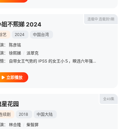
连载中 连载到1期
小姐不熙娣 2024
综艺
2024
中国台湾
演：
陈彦铭
康永
演：
徐熙娣
/
钮承泽
/
派翠克
/
陈希圣
/
蔡信弘
/
邱毅
情：
自带女王气势的 IPSS 的女王小Ｓ，睽违六年强势回归！以女性出发点的节目议题，聚焦女性的职场与生活感受。
立即播放
全49集
流星花园
连续剧
2018
中国大陆
演：
林合隆
/
柴智屏