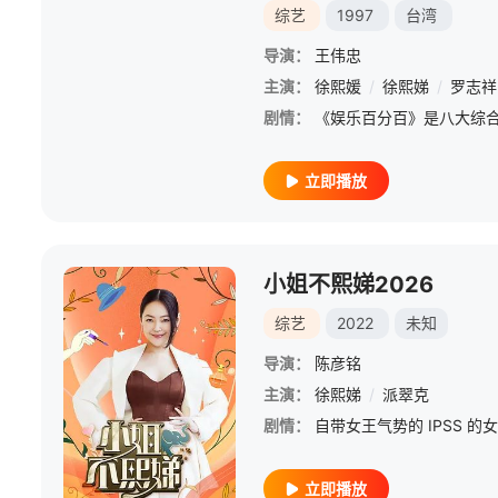
综艺
1997
台湾
导演：
王伟忠
主演：
徐熙媛
/
徐熙娣
/
罗志祥
剧情：
立即播放
小姐不熙娣2026
综艺
2022
未知
导演：
陈彦铭
主演：
徐熙娣
/
派翠克
剧情：
立即播放