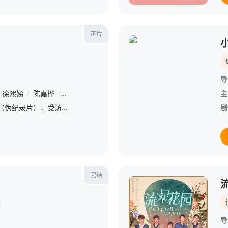
正片
导
徐熙娣
/
陈嘉桦
/
连奕琦
/
王俐人
/
修杰楷
/
柯奂如
/
郑元畅
/
蔡
主
本片是一部mocumentary（伪纪录片），受访嘉宾包括台湾立委邱毅，知名艺人蔡康永、小S、Ella等。因主演台湾新电影《小毕的故事》、《风柜来的人》等被观众认识，执导偶像剧《求婚事务所》、《吐司.
剧
完结
导