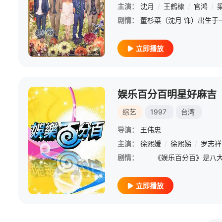
主演：
沈月
/
王鹤棣
/
官鸿
/
剧情：
立即播放
娱乐百分百明星好麻吉
综艺
1997
台湾
导演：
王伟忠
主演：
徐熙媛
/
徐熙娣
/
罗志祥
剧情：
立即播放