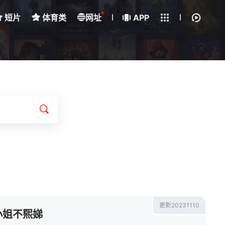
+
短片
体育类
网址
下载客户端
APP
我的观影记录
更新20231110
小姐不熙娣