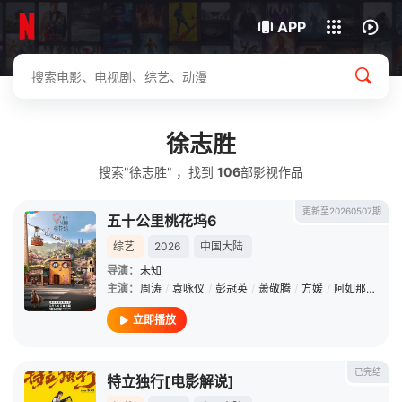
我的观影记录
下载客户端
APP
徐志胜
搜索"徐志胜" ，找到
106
部影视作品
更新至20260507期
五十公里桃花坞6
综艺
2026
中国大陆
导演：
未知
主演：
周涛
/
袁咏仪
/
彭冠英
/
萧敬腾
/
方媛
/
阿如那
/
徐志
立即播放
已完结
特立独行[电影解说]