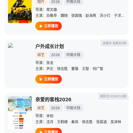
短片
2026
中国大陆
导演：
邢文雄
主演：
白敬亭
/
魏翔
/
张国强
/
赵海燕
/
苏小玎
/
于洋
/
黄才
立即播放
连载中 连载到2期
户外成长计划
综艺
2026
中国大陆
导演：
张龙
主演：
尹正
/
徐志胜
/
董璇
/
王智
/
何广智
立即播放
更新至20260220期
亲爱的客栈2026
综艺
2026
中国大陆
导演：
未知
主演：
沈月
/
王鹤棣
/
秦岚
/
徐志胜
/
张宸逍
/
吴泽林
立即播放