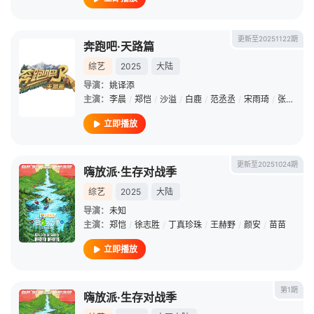
更新至20251122期
奔跑吧·天路篇
综艺
2025
大陆
导演：
姚译添
主演：
李晨
/
郑恺
/
沙溢
/
白鹿
/
范丞丞
/
宋雨琦
/
张真源
/
立即播放
更新至20251024期
嗨放派·生存对战季
综艺
2025
大陆
导演：
未知
主演：
郑恺
/
徐志胜
/
丁真珍珠
/
王赫野
/
颜安
/
苗苗
立即播放
第1期
嗨放派·生存对战季