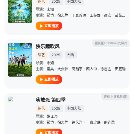
综艺
2025
中国大陆
导演：
未知
主演：
郑恺
/
徐志胜
/
丁真珍珠
/
王赫野
/
颜安
/
苗苗
/
程潇
立即播放
更新至20250926先导片
快乐趣吹风
综艺
2025
大陆
导演：
未知
主演：
秦昊
/
大张伟
/
高瀚宇
/
颜人中
/
徐志胜
/
田嘉瑞
立即播放
连载中 连载到1期
嗨放派 第四季
综艺
2025
中国大陆
导演：
姚译添
主演：
郑恺
/
徐志胜
/
徐艺洋
/
丁真珍珠
/
胡连馨
立即播放