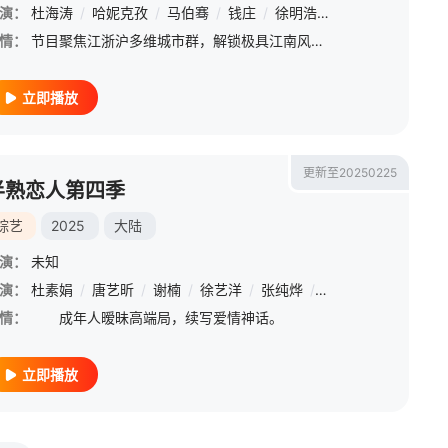
演：
杜海涛
/
哈妮克孜
/
马伯骞
/
钱庄
/
徐明浩
/
言承旭
/
张纯烨
情：
节目聚焦江浙沪多维城市群，解锁极具江南风格的城市面貌，邀请身份背景各不相同的素人单身男女入住“心动公寓”，开启为期一个月心动探索之旅，通过青年合租复刻社交生活中可能遇到的爱情和友情故事，展现年轻男女的
立即播放
更新至20250225
半熟恋人第四季
综艺
2025
大陆
演：
未知
演：
杜素娟
/
唐艺昕
/
谢楠
/
徐艺洋
/
张纯烨
/
颜安
情：
成年人暧昧高端局，续写爱情神话。
立即播放