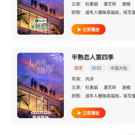
主演：
杜素娟
/
唐艺昕
/
谢楠
/
剧情：
成年人暧昧高端局，续写
立即播放
半熟恋人第四季
综艺
2025
中国大陆
导演：
内详
主演：
杜素娟
/
唐艺昕
/
谢楠
/
剧情：
成年人暧昧高端局，续写
立即播放