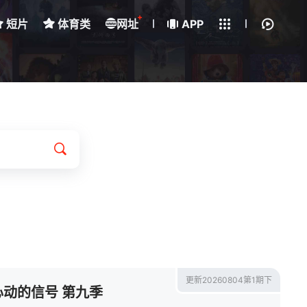
+
短片
体育类
网址
下载客户端
APP
我的观影记录
更新20260804第1期下
心动的信号 第九季