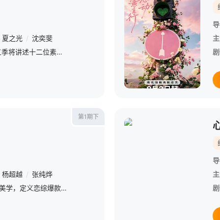
导
夏之光
/
沈奕斐
主
命定指引，赤诚相爱。第五季将讲述十二位素人嘉宾的恋爱故事，他们历经命运选择、心动拉扯与现实抉择，在真诚奔赴中直面情感挑战、完成自我成长，呈现热烈又坦荡的半熟龄恋爱图景。
剧
第1期下
导
杨超越
/
张纯烨
主
心动9浪漫再临！打造心动美学，定义恋综爆款，不断推高天花板！
剧