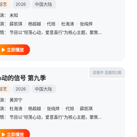
综艺
2026
中国大陆
演：
未知
演：
薛凯琪
/
杨超越
/
代旭
/
杜海涛
/
张纯烨
情：
节目以“坦荡心动，爱意直行”为核心主题，聚焦真诚直白的新式恋爱，告别无效拉扯，走进心动小屋，见证单身青年之间萌生的浪漫情愫。
立即播放
连载中 连载到2期
心动的信号 第九季
综艺
2026
中国大陆
演：
黄羿宁
演：
杜海涛
/
杨超越
/
张纯烨
/
代旭
/
薛凯琪
情：
节目以“坦荡心动，爱意直行”为核心主题，聚焦真诚直白的新式恋爱，告别无效拉扯，走进心动小屋，见证单身青年之间萌生的浪漫情愫。
立即播放