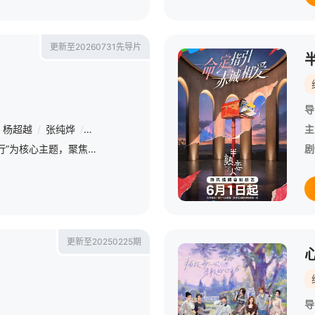
更新至20260731先导片
导
杨超越
/
张纯烨
/
曹以恒
/
陈鹤文
/
崔凯怡
/
崔译航
/
梁人方
/
沙
主
节目以“坦荡心动，爱意直行”为核心主题，聚焦真诚直白的新式恋爱，告别无效拉扯，走进心动小屋，见证单身青年之间萌生的浪漫情愫。
剧
更新至20250225期
导