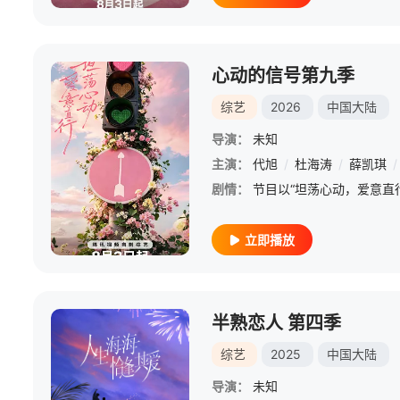
心动的信号第九季
综艺
2026
中国大陆
导演：
未知
主演：
代旭
/
杜海涛
/
薛凯琪
/
剧情：
立即播放
半熟恋人 第四季
综艺
2025
中国大陆
导演：
未知