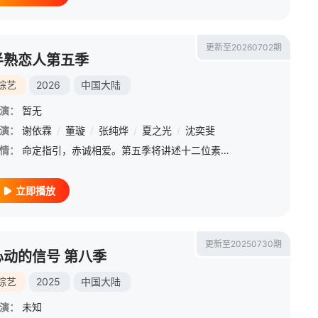
更新至20260702期
半熟恋人第五季
综艺
2026
中国大陆
演：
暂无
玥儿
演：
谢依霖
/
孙柏涵
/
董璇
/
孙启萌
/
张纯烨
/
吴思颖
/
夏之光
/
于洋
/
沈奕斐
/
赵希伦
情：
命定指引，赤诚相爱。第五季将讲述十二位素人嘉宾的恋爱故事，他们历经命运选择、心动拉扯与现实抉择，在真诚奔赴中直面情感挑战、完成自我成长，呈现热烈又坦荡的半熟龄恋爱图景。
立即播放
更新至20250730期
心动的信号 第八季
综艺
2025
中国大陆
演：
未知