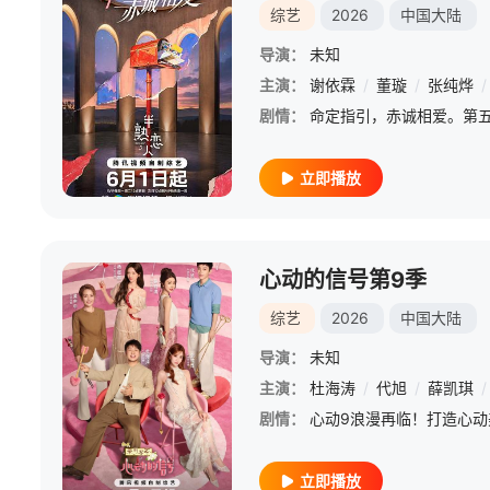
综艺
2026
中国大陆
导演：
未知
主演：
谢依霖
/
董璇
/
张纯烨
/
剧情：
立即播放
心动的信号第9季
综艺
2026
中国大陆
导演：
未知
主演：
杜海涛
/
代旭
/
薛凯琪
/
剧情：
立即播放