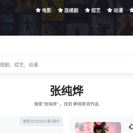
首页
电影
连续剧
综艺
动漫
张纯烨
搜索"张纯烨" ，找到
91
部影视作品
更新20260601第1期中