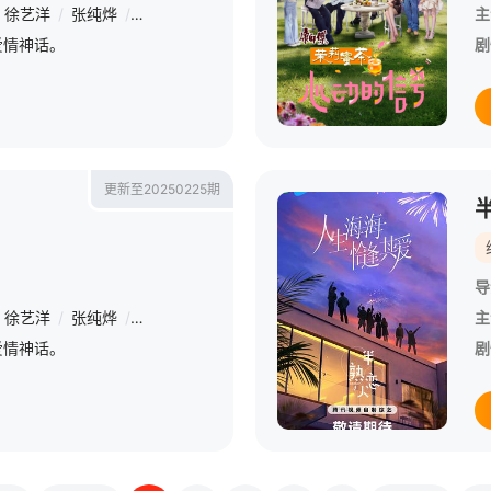
徐艺洋
/
张纯烨
/
颜安
主
爱情神话。
剧
更新至20250225期
导
徐艺洋
/
张纯烨
/
颜安
主
爱情神话。
剧