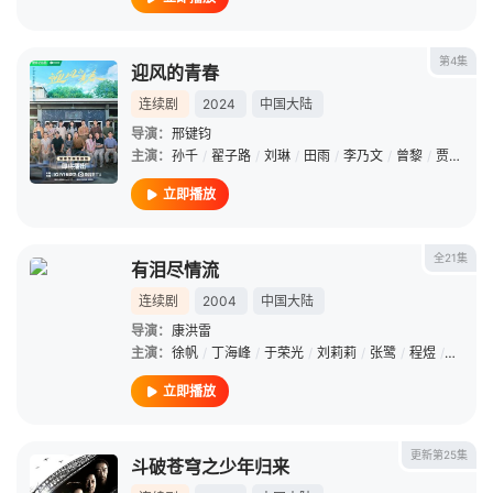
第4集
迎风的青春
连续剧
2024
中国大陆
导演：
邢键钧
主演：
孙千
/
翟子路
/
刘琳
/
田雨
/
李乃文
/
曾黎
/
贾冰
/
黄
立即播放
全21集
有泪尽情流
连续剧
2004
中国大陆
导演：
康洪雷
主演：
徐帆
/
丁海峰
/
于荣光
/
刘莉莉
/
张鹭
/
程煜
/
吴连生
立即播放
更新第25集
斗破苍穹之少年归来