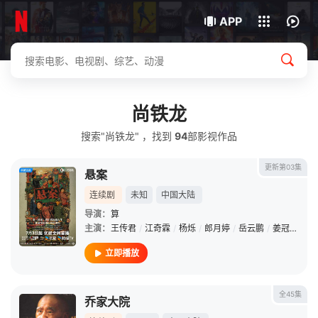
我的观影记录
下载客户端
APP
尚铁龙
搜索"尚铁龙" ，找到
94
部影视作品
更新第03集
悬案
连续剧
未知
中国大陆
导演：
算
主演：
王传君
/
江奇霖
/
杨烁
/
郎月婷
/
岳云鹏
/
姜冠南
/
黄
立即播放
全45集
乔家大院