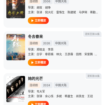
连续剧
2006
中国大陆
导演：
胡玫
/
胡琤
主演：
张译
/
倪大红
/
雷恪生
/
陈建斌
/
马伊琍
/
蒋勤勤
/
博
立即播放
更新至第04集
冬去春来
连续剧
2026
中国大陆
导演：
郑晓龙
/
李昂
主演：
白宇
/
章若楠
/
林允
/
王彦霖
/
田雨
/
宋家腾
/
曹征
/
立即播放
更新第06集
她的光芒
连续剧
2024
中国大陆
导演：
韦大军
主演：
张铎
/
余心恬
/
多妮
/
韩童生
/
尚铁龙
/
王冠
立即播放