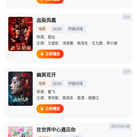
正片
血染凤凰
电影
2025
中国大陆
导演：
程远
主演：
王俊彭
/
汤思敬
/
周浩东
/
王九胜
/
李小朋
立即播放
正片
幽冥花开
电影
2025
中国大陆
导演：
董飞
主演：
李抒航
/
周浩东
/
苗清
/
邹德江
立即播放
更新至第04集
在世界中心遇见你