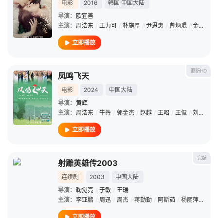
电影
2016
韩国
中国大陆
导演：
欧宜善
主演：
周浩东
/
王力可
/
朴施厚
/
尹恩惠
/
曹炳琨
/
金志珉
/
立即播放
更新HD
凤鸣飞天
电影
2024
中国大陆
导演：
黄辉
主演：
周浩东
/
牛犇
/
郭金杰
/
赵越
/
王昭
/
王侃
/
刘若清
/
立即播放
完结
射雕英雄传2003
连续剧
2003
中国大陆
导演：
鞠觉亮
/
于敏
/
王瑞
主演：
李亚鹏
/
周迅
/
周杰
/
蒋勤勤
/
阿斯茹
/
杨丽萍
/
吕丽
立即播放