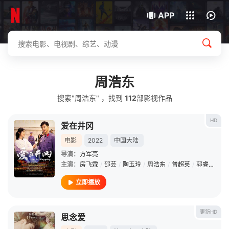
我的观影记录
下载客户端
APP
周浩东
搜索"周浩东" ，找到
112
部影视作品
HD
爱在井冈
电影
2022
中国大陆
导演：
方军亮
主演：
房飞霖
/
邵芸
/
陶玉玲
/
周浩东
/
普超英
/
郭睿智
/
曹
立即播放
更新HD
思念爱