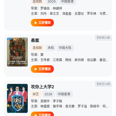
连续剧
2009
中国香港
导演：
罗镇岳
/
林建祥
主演：
刘丹
/
单立文
/
汤盈盈
/
吕慧仪
/
罗乐林
/
马贯东
/
苏
立即播放
更新第03集
悬案
连续剧
未知
中国大陆
导演：
算
主演：
王传君
/
江奇霖
/
杨烁
/
郎月婷
/
岳云鹏
/
姜冠南
/
黄
立即播放
更新至04期
攻你上大学2
综艺
2026
中国香港
导演：
吴国华
/
李子聪
主演：
林盛斌
/
施宇琪
/
袁文静
/
罗子溢
/
陈晓华
/
何广沛
/
立即播放