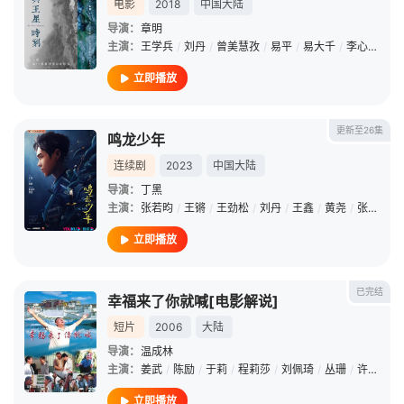
电影
2018
中国大陆
导演：
章明
主演：
王学兵
/
刘丹
/
曾美慧孜
/
易平
/
易大千
/
李心然
/
母
立即播放
更新至26集
鸣龙少年
连续剧
2023
中国大陆
导演：
丁黑
主演：
张若昀
/
王锵
/
王劲松
/
刘丹
/
王鑫
/
黄尧
/
张琛
/
孔
立即播放
已完结
幸福来了你就喊[电影解说]
短片
2006
大陆
导演：
温成林
主演：
姜武
/
陈励
/
于莉
/
程莉莎
/
刘佩琦
/
丛珊
/
许文广
/
立即播放