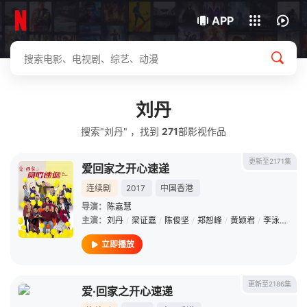
我的观影记录
下载客户端
APP
刘丹
搜索"刘丹" ，找到
271
部影视作品
更新至2171集
爱回家之开心速递
连续剧
2017
中国香港
导演：
陈嘉慧
主演：
刘丹
/
梁证嘉
/
陈俊坚
/
郑恕峰
/
黄颖君
/
李泳豪
/
欧
立即播放
更新至2186集
爱·回家之开心速递