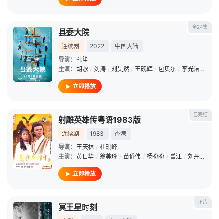
全24集
县委大院
连续剧
2022
中国大陆
导演：
孔笙
主演：
胡歌
/
刘涛
/
刘昊然
/
王砚辉
/
包贝尔
/
李光洁
/
万茜
立即播放
已完结
射雕英雄传粤语1983版
连续剧
1983
香港
导演：
王天林
/
杜琪峰
主演：
黄日华
/
翁美玲
/
苗侨伟
/
杨盼盼
/
曾江
/
刘丹
/
李司
立即播放
正片
冥王星时刻