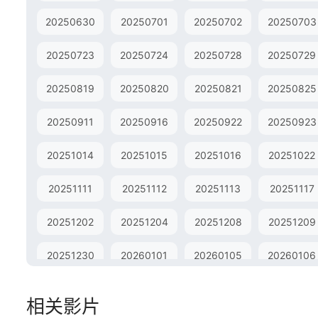
20250630
20250701
20250702
20250703
20250723
20250724
20250728
20250729
20250819
20250820
20250821
20250825
20250911
20250916
20250922
20250923
20251014
20251015
20251016
20251022
20251111
20251112
20251113
20251117
20251202
20251204
20251208
20251209
20251230
20260101
20260105
20260106
20260127
20260203
20260204
20260209
相关影片