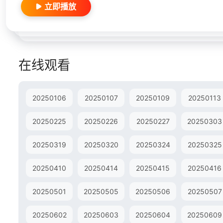
立即播放
在线观看
20250106
20250107
20250109
20250113
20250225
20250226
20250227
20250303
20250319
20250320
20250324
20250325
20250410
20250414
20250415
20250416
20250501
20250505
20250506
20250507
20250602
20250603
20250604
20250609