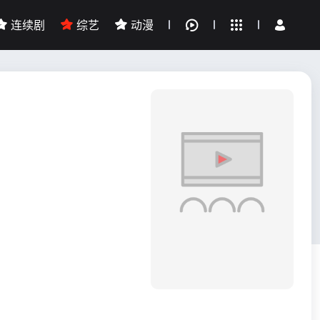
连续剧
综艺
动漫
全部影片
我的观影记录