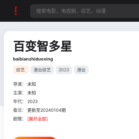
百变智多星
baibianzhiduoxing
综艺
港台综艺
2023
港台
导演：
未知
主演：
未知
年代：
2023
备注：
更新至20240104期
剧情：
[展开全部]