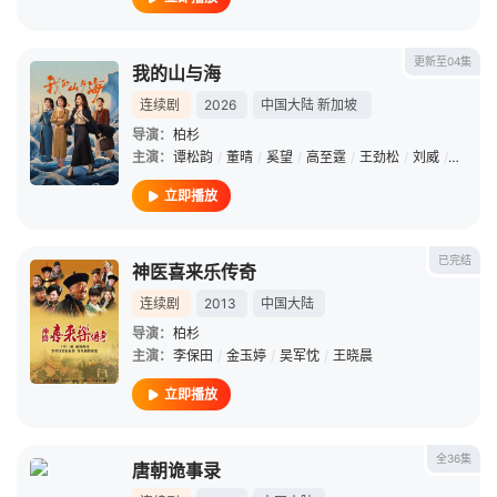
更新至04集
我的山与海
连续剧
2026
中国大陆
新加坡
导演：
柏杉
主演：
谭松韵
/
董晴
/
奚望
/
高至霆
/
王劲松
/
刘威
/
石云鹏
立即播放
已完结
神医喜来乐传奇
连续剧
2013
中国大陆
导演：
柏杉
主演：
李保田
/
金玉婷
/
吴军忱
/
王晓晨
立即播放
全36集
唐朝诡事录