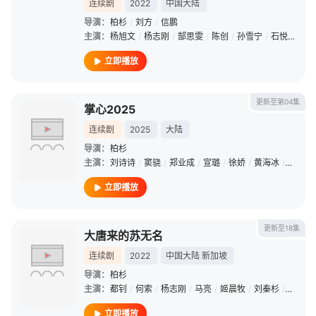
连续剧
2022
中国大陆
导演：
柏杉
/
刘方
/
信鹏
主演：
杨旭文
/
杨志刚
/
郜思雯
/
陈创
/
孙雪宁
/
石悦安鑫
/
立即播放
更新至第04集
掌心2025
连续剧
2025
大陆
导演：
柏杉
主演：
刘诗诗
/
窦骁
/
郑业成
/
宣璐
/
徐娇
/
黄海冰
/
丁洁
/
立即播放
更新至18集
大唐来的苏无名
连续剧
2022
中国大陆
新加坡
导演：
柏杉
主演：
都钊
/
何索
/
杨志刚
/
马亮
/
姬晨牧
/
刘秦杉
/
郜思雯
立即播放