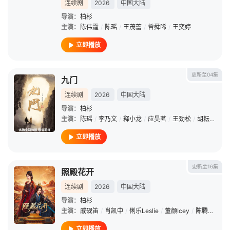
连续剧
2026
中国大陆
导演：
柏杉
主演：
陈伟霆
/
陈瑶
/
王茂蕾
/
曾舜晞
/
王奕婷
立即播放
更新至04集
九门
连续剧
2026
中国大陆
导演：
柏杉
主演：
陈瑶
/
李乃文
/
释小龙
/
应昊茗
/
王劲松
/
胡耘豪
/
季
立即播放
更新至16集
照殿花开
连续剧
2026
中国大陆
导演：
柏杉
主演：
戚砚笛
/
肖凯中
/
俐乐Leslie
/
董颜Icey
/
陈腾跃
/
白
立即播放