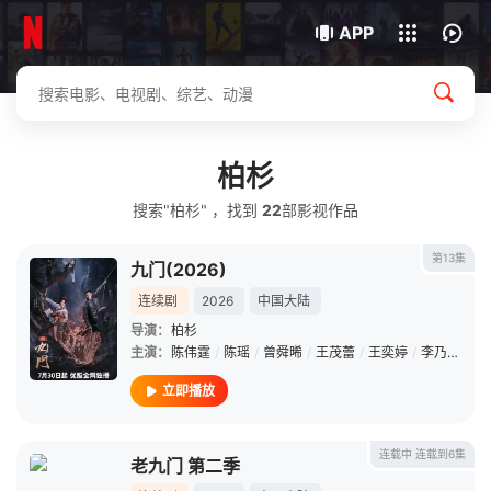
我的观影记录
下载客户端
APP
柏杉
搜索"柏杉" ，找到
22
部影视作品
第13集
九门(2026)
连续剧
2026
中国大陆
导演：
柏杉
主演：
陈伟霆
/
陈瑶
/
曾舜晞
/
王茂蕾
/
王奕婷
/
李乃文
/
释
立即播放
连载中 连载到6集
老九门 第二季