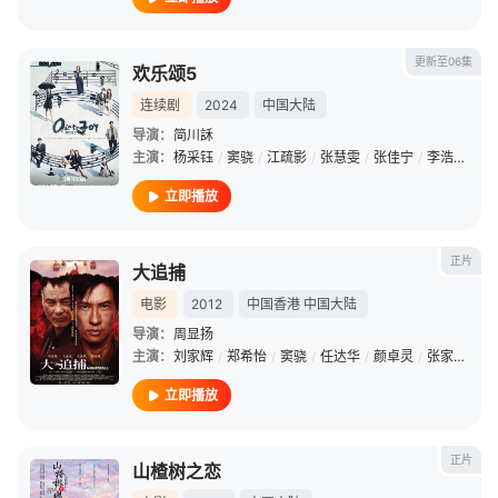
更新至06集
欢乐颂5
连续剧
2024
中国大陆
导演：
简川訸
主演：
杨采钰
/
窦骁
/
江疏影
/
张慧雯
/
张佳宁
/
李浩菲
/
经
立即播放
正片
大追捕
电影
2012
中国香港
中国大陆
导演：
周显扬
主演：
刘家辉
/
郑希怡
/
窦骁
/
任达华
/
颜卓灵
/
张家辉
/
卢
立即播放
正片
山楂树之恋