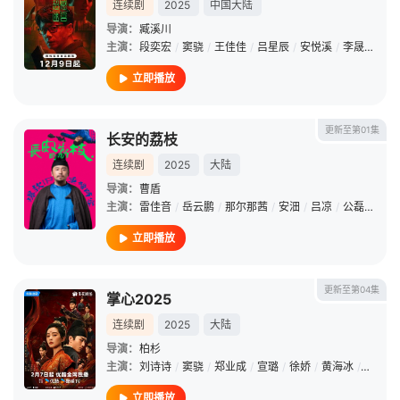
连续剧
2025
中国大陆
导演：
臧溪川
主演：
段奕宏
/
窦骁
/
王佳佳
/
吕星辰
/
安悦溪
/
李晟
/
胡海
立即播放
更新至第01集
长安的荔枝
连续剧
2025
大陆
导演：
曹盾
主演：
雷佳音
/
岳云鹏
/
那尔那茜
/
安沺
/
吕凉
/
公磊
/
冯嘉
立即播放
更新至第04集
掌心2025
连续剧
2025
大陆
导演：
柏杉
主演：
刘诗诗
/
窦骁
/
郑业成
/
宣璐
/
徐娇
/
黄海冰
/
丁洁
/
立即播放