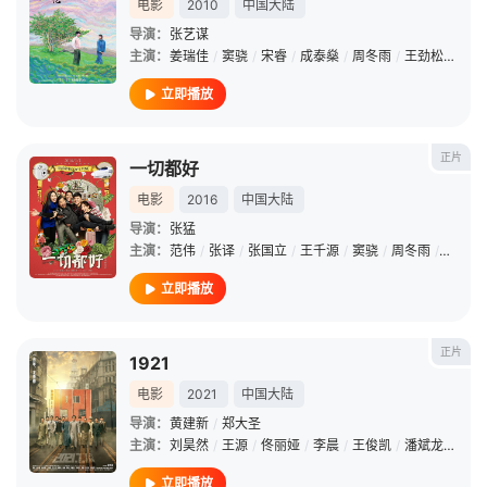
电影
2010
中国大陆
导演：
张艺谋
主演：
姜瑞佳
/
窦骁
/
宋睿
/
成泰燊
/
周冬雨
/
王劲松
/
吕丽
立即播放
正片
一切都好
电影
2016
中国大陆
导演：
张猛
主演：
范伟
/
张译
/
张国立
/
王千源
/
窦骁
/
周冬雨
/
姚晨
/
立即播放
正片
1921
电影
2021
中国大陆
导演：
黄建新
/
郑大圣
主演：
刘昊然
/
王源
/
佟丽娅
/
李晨
/
王俊凯
/
潘斌龙
/
雷佳
立即播放