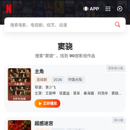
我的观影记录
下载客户端
APP
窦骁
搜索"窦骁" ，找到
90
部影视作品
更新第03集
主角
连续剧
2026
中国大陆
导演：
李少飞
主演：
王丽坤
/
张嘉益
/
苗阜
/
秦海璐
/
刘浩存
/
窦骁
/
张国
立即播放
第03集
超感迷宫