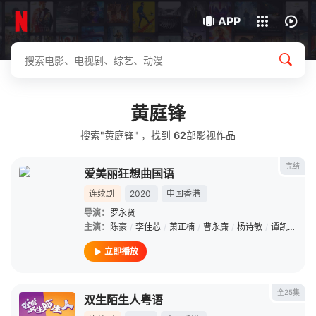
我的观影记录
下载客户端
APP
黄庭锋
搜索"黄庭锋" ，找到
62
部影视作品
完结
爱美丽狂想曲国语
连续剧
2020
中国香港
导演：
罗永贤
主演：
陈豪
/
李佳芯
/
萧正楠
/
曹永廉
/
杨诗敏
/
谭凯琪
/
何
立即播放
全25集
双生陌生人粤语