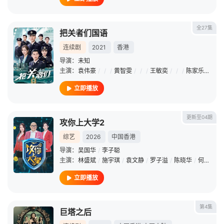
全27集
把关者们国语
连续剧
2021
香港
导演：
未知
主演：
袁伟豪
/
/
/
黄智雯
/
/
/
王敏奕
/
/
/
陈家乐
/
/
/
立即播放
更新至04期
攻你上大学2
综艺
2026
中国香港
导演：
吴国华
/
李子聪
主演：
林盛斌
/
施宇琪
/
袁文静
/
罗子溢
/
陈晓华
/
何广沛
/
立即播放
第4集
巨塔之后