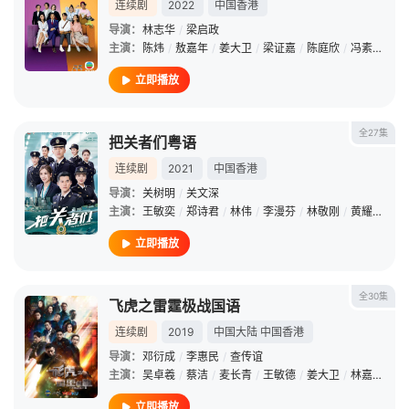
连续剧
2022
中国香港
导演：
林志华
/
梁启政
主演：
陈炜
/
敖嘉年
/
姜大卫
/
梁证嘉
/
陈庭欣
/
冯素波
/
曾
立即播放
全27集
把关者们粤语
连续剧
2021
中国香港
导演：
关树明
/
关文深
主演：
王敏奕
/
郑诗君
/
林伟
/
李漫芬
/
林敬刚
/
黄耀煌
/
陈
立即播放
全30集
飞虎之雷霆极战国语
连续剧
2019
中国大陆
中国香港
导演：
邓衍成
/
李惠民
/
查传谊
主演：
吴卓羲
/
蔡洁
/
麦长青
/
王敏德
/
姜大卫
/
林嘉华
/
杨
立即播放