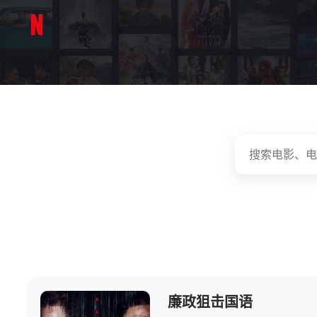
廉政狙击国语