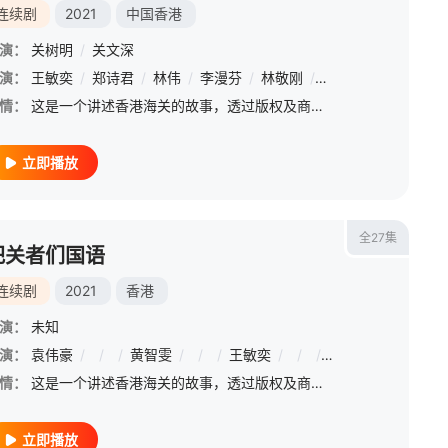
连续剧
2021
中国香港
演：
关树明
/
关文深
恒
演：
/
庄思明
王敏奕
/
/
谢芷伦
郑诗君
/
/
易宇航
林伟
/
李漫芬
/
李美慧
/
林敬刚
/
陈展鹏
/
黄耀煌
/
王浩信
/
陈家乐
/
胡定欣
/
情：
这是一个讲述香港海关的故事，透过版权及商标调查科高级监督海锋(袁伟豪 饰)、贸易管制处总贸易管制主任关佩欣(黄智雯 饰)、海关毒品调查课监督温芷祺(王敏奕 饰)，三人带领一众海关菁英及年青新晋，包括有
立即播放
全27集
把关者们国语
连续剧
2021
香港
演：
未知
演：
袁洁仪
袁伟豪
/
李任燊
/
/
/
/
李日升
黄智雯
/
/
姚亦澧
/
/
/
王敏奕
孟希璘
/
/
/
王卓淇
/
陈家乐
/
黄芷晴
/
/
/
/
麦
刘
情：
这是一个讲述香港海关的故事，透过版权及商标调查科高级监督海锋(袁伟豪 饰)、贸易管制处总贸易管制主任关佩欣(黄智雯 饰)、海关毒品调查课监督温芷祺(王敏奕 饰)，三人带领一众海关菁英及年青新晋，包括有
立即播放