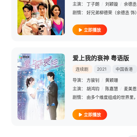
主演：
丁子朗
/
刘颖镟
/
余德丞
剧情：
立即播放
爱上我的衰神 粤语版
连续剧
2021
中国香港
导演：
方骏钊
/
黄颖珊
主演：
胡鸿钧
/
陈嘉慧
/
麦美恩
剧情：
立即播放