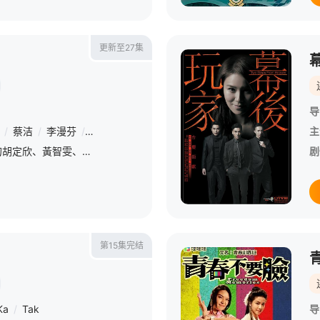
更新至27集
导
/
蔡洁
/
李漫芬
/
石修
/
陈庭欣
/
林韦辰
/
古天祥
/
冯素波
/
黄子
主
《廉政狙擊》故事講劇中的胡定欣、黃智雯、黃宗澤、吳卓羲、王浩信在小時候本來是住在同一幢唐樓的朋友，可是因為唐樓倒塌，眾人由此失散，在10多年後再相遇。
剧
第15集完结
Ka
/
Tak
导