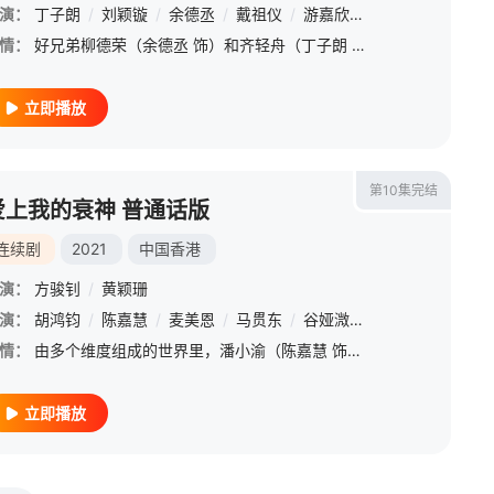
演：
丁子朗
/
刘颖镟
/
余德丞
/
戴祖仪
/
游嘉欣
/
伍富桥
/
伍乐怡
情：
好兄弟柳德荣（余德丞 饰）和齐轻舟（丁子朗 饰）为了考入艺员训练班，决心减肥、增高，并与香港小姐亚军姜之雁（刘颖镟 饰）、星二代温楚瑜（戴祖仪 饰）等人，努力追寻青春一片天。醉心演戏的轻舟为梦想挥洒汗
立即播放
第10集完结
爱上我的衰神 普通话版
连续剧
2021
中国香港
演：
方骏钊
/
黄颖珊
冈龙
演：
胡鸿钧
/
炜烈
/
/
谢雪心
陈嘉慧
/
/
吴珮如
麦美恩
/
/
冯枷茵
马贯东
/
/
魏惠文
谷娅溦
/
/
郑诗君
罗兰
/
郑子诚
/
孙慧雪
/
情：
由多个维度组成的世界里，潘小渝（陈嘉慧 饰）于第一维度「人间」死后，进入第二维度，后来加入人生管理局成为新手「命运管理员」。小渝要管理的对象是人间送餐员陈北河（胡鸿钧 饰），北河每天日晒雨淋，赚取微薄
立即播放