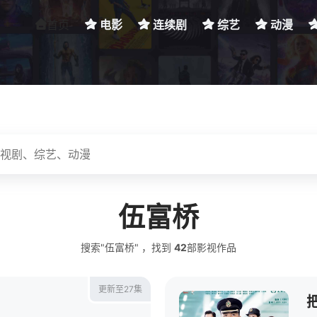
首页
电影
连续剧
综艺
动漫
伍富桥
搜索"伍富桥" ，找到
42
部影视作品
更新至27集