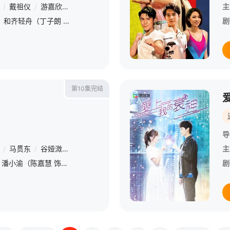
/
戴祖仪
/
游嘉欣
/
伍富桥
/
伍乐怡
/
尹诗沛
/
谢可逸
主
好兄弟柳德荣（余德丞 饰）和齐轻舟（丁子朗 饰）为了考入艺员训练班，决心减肥、增高，并与香港小姐亚军姜之雁（刘颖镟 饰）、星二代温楚瑜（戴祖仪 饰）等人，努力追寻青春一片天。醉心演戏的轻舟为梦想挥洒汗
剧
第10集完结
导
/
马贯东
/
谷娅溦
/
罗兰
/
郑子诚
/
许俊豪
/
周丽欣
/
赵乐贤
/
李
主
由多个维度组成的世界里，潘小渝（陈嘉慧 饰）于第一维度「人间」死后，进入第二维度，后来加入人生管理局成为新手「命运管理员」。小渝要管理的对象是人间送餐员陈北河（胡鸿钧 饰），北河每天日晒雨淋，赚取微薄
剧