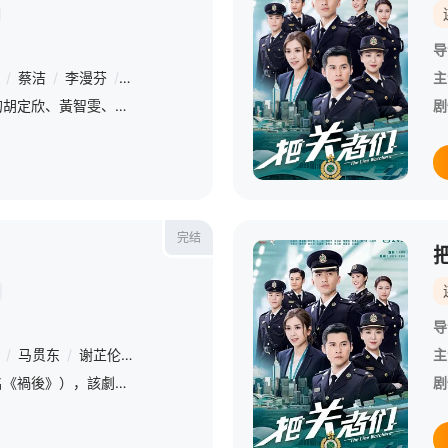
导
/
蔡洁
/
李漫芬
/
石修
/
陈庭欣
/
林韦辰
/
古天祥
/
冯素波
/
黄子
主
《廉政狙擊》故事講劇中的胡定欣、黃智雯、黃宗澤、吳卓羲、王浩信在小時候本來是住在同一幢唐樓的朋友，可是因為唐樓倒塌，眾人由此失散，在10多年後再相遇。
剧
完结
导
/
马贯东
/
谢芷伦
/
黄嘉乐
/
苏皓儿
/
顾定轩
/
陈自瑶
/
刘温馨
/
主
《致所有愛過的人》（原名《禍後》），該劇由林文龍及黃翠如主演，劇中亦有連詩雅、黃嘉樂、馬貫東、謝芷倫、麥皓兒以及顧定軒等人參加。
剧