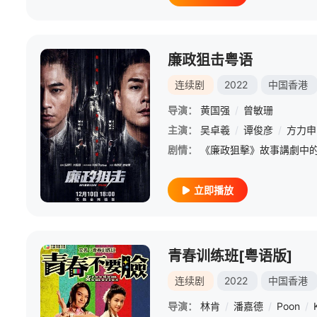
廉政狙击粤语
连续剧
2022
中国香港
导演：
黄国强
/
曾敏珊
主演：
吴卓羲
/
谭俊彦
/
方力申
剧情：
立即播放
青春训练班[粤语版]
连续剧
2022
中国香港
导演：
林肯
/
潘嘉德
/
Poon
/