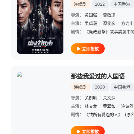
连续剧
2022
中国香港
导演：
黄国强
/
曾敏珊
主演：
吴卓羲
/
谭俊彦
/
方力申
剧情：
立即播放
那些我爱过的人国语
连续剧
2020
中国香港
导演：
关树明
/
关文深
主演：
林文龙
/
黄翠如
/
连诗雅
剧情：
立即播放