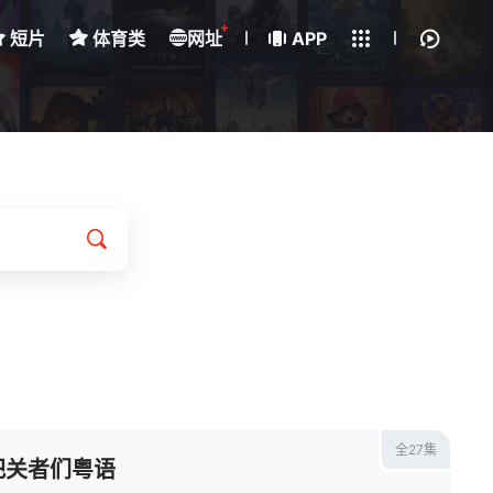
+
短片
体育类
网址
下载客户端
APP
我的观影记录
全27集
把关者们粤语