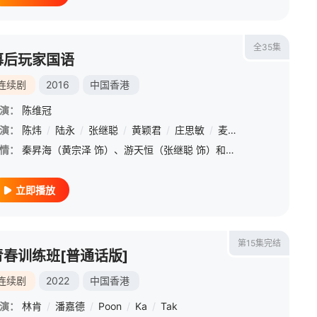
全35集
幕后玩家国语
连续剧
2016
中国香港
演：
陈维冠
恒
演：
/
庄思明
陈炜
/
陆永
/
谢芷伦
/
张继聪
/
易宇航
/
黄颖君
/
李美慧
/
庄思敏
/
陈展鹏
/
麦美恩
/
王浩信
/
曾敏
/
胡定欣
/
糖妹
情：
秦昇海（黄宗泽 饰）、游天恒（张继聪 饰）和冯汐然（萧正楠 饰）是情同手足的好兄弟，三人供职于同一间公关公司之内，在各自的领域里发挥所长，虽然他们个性迥异，对于未来的规划也不尽相同，但三人之间的友谊依
立即播放
第15集完结
青春训练班[普通话版]
连续剧
2022
中国香港
演：
林肯
/
潘嘉德
/
Poon
/
Ka
/
Tak