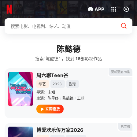
我的观影记录
下载客户端
APP
陈懿德
搜索"陈懿德" ，找到
16
部影视作品
更新至第79集
周六聊Teen谷
综艺
2023
香港
导演：
未知
主演：
陈星妤
/
陈懿德
/
王菲
立即播放
已完结
博爱欢乐传万家2026