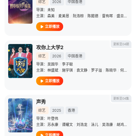
综艺
2026
中国香港
导演：
未知
主演：
森美
/
麦美恩
/
阮浩棕
/
陈懿德
/
雷有晖
/
盛旦华
/
刘
立即播放
更新至04期
攻你上大学2
综艺
2026
中国香港
导演：
吴国华
/
李子聪
主演：
林盛斌
/
施宇琪
/
袁文静
/
罗子溢
/
陈晓华
/
何广沛
/
立即播放
更新至04集
声秀
综艺
2025
香港
导演：
叶登伟
主演：
苏永康
/
谭耀文
/
刘浩龙
/
泳儿
/
吴浩康
/
胡鸿钧
/
钟
立即播放