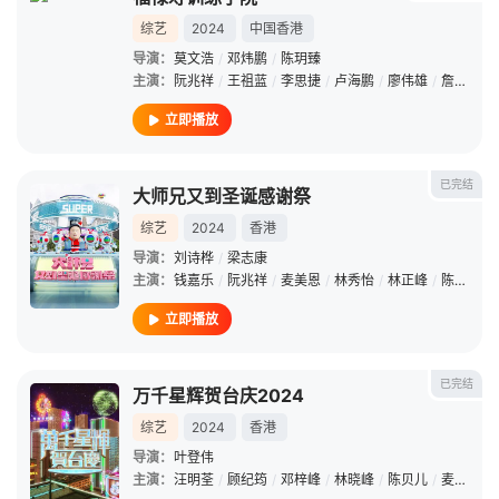
综艺
2024
中国香港
导演：
莫文浩
/
邓炜鹏
/
陈玥臻
主演：
阮兆祥
/
王祖蓝
/
李思捷
/
卢海鹏
/
廖伟雄
/
詹瑞文
/
立即播放
已完结
大师兄又到圣诞感谢祭
综艺
2024
香港
导演：
刘诗桦
/
梁志康
主演：
钱嘉乐
/
阮兆祥
/
麦美恩
/
林秀怡
/
林正峰
/
陈晓华
/
立即播放
已完结
万千星辉贺台庆2024
综艺
2024
香港
导演：
叶登伟
主演：
汪明荃
/
顾纪筠
/
邓梓峰
/
林晓峰
/
陈贝儿
/
麦美恩
/