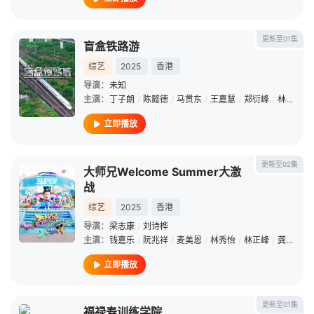
更新至01集
盲盒铁路游
综艺
2025
香港
导演：
未知
主演：
丁子朗
/
陈懿德
/
马贯东
/
王嘉慧
/
郑衍峰
/
林秀怡
立即播放
更新至02集
大师兄Welcome Summer大激
战
综艺
2025
香港
导演：
梁志康
/
刘诗桦
主演：
钱嘉乐
/
阮兆祥
/
麦美恩
/
林秀怡
/
林正峰
/
龚嘉欣
/
立即播放
更新至01集
福禄寿训练学院