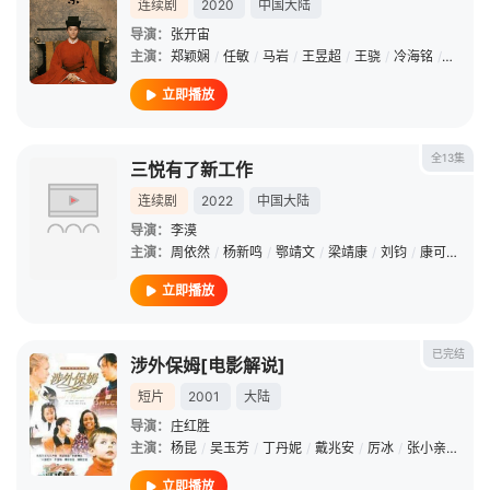
连续剧
2020
中国大陆
导演：
张开宙
主演：
郑颖娴
/
任敏
/
马岩
/
王昱超
/
王骁
/
冷海铭
/
王凯
/
立即播放
全13集
三悦有了新工作
连续剧
2022
中国大陆
导演：
李漠
主演：
周依然
/
杨新鸣
/
鄂靖文
/
梁靖康
/
刘钧
/
康可人
/
田
立即播放
已完结
涉外保姆[电影解说]
短片
2001
大陆
导演：
庄红胜
主演：
杨昆
/
吴玉芳
/
丁丹妮
/
戴兆安
/
厉冰
/
张小亲
/
许晶
立即播放