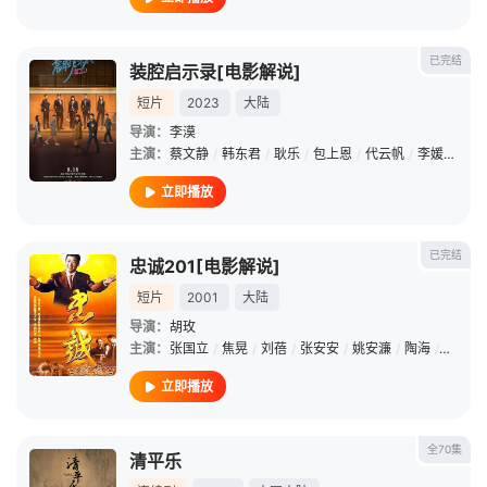
已完结
装腔启示录[电影解说]
短片
2023
大陆
导演：
李漠
主演：
蔡文静
/
韩东君
/
耿乐
/
包上恩
/
代云帆
/
李媛
/
蒋诗
立即播放
已完结
忠诚201[电影解说]
短片
2001
大陆
导演：
胡玫
主演：
张国立
/
焦晃
/
刘蓓
/
张安安
/
姚安濂
/
陶海
/
李蕴桥
立即播放
全70集
清平乐