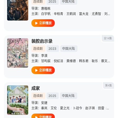
连续剧
2025
中国大陆
导演：
惠楷栋
主演：
白宇帆
/
辛柏青
/
王鹤润
/
富大龙
/
尤勇智
/
刘凯
/
姬
立即播放
全14集
装腔启示录
连续剧
2023
中国大陆
导演：
李漠
主演：
甘昀宸
/
倪虹洁
/
黄维德
/
韩东君
/
耿乐
/
蔡文静
/
曲
立即播放
第4集
成家
连续剧
2025
中国大陆
导演：
安建
主演：
秦岚
/
艾伦
/
夏之光
/
卜冠今
/
赵子琪
/
田雷
/
王媛可
立即播放