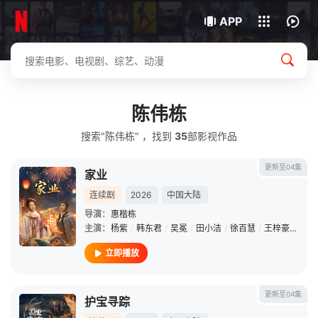
我的观影记录
下载客户端
APP
陈伟栋
搜索"陈伟栋" ，找到
35
部影视作品
更新至04集
家业
连续剧
2026
中国大陆
导演：
惠楷栋
主演：
杨紫
/
韩东君
/
吴冕
/
田小洁
/
徐百慧
/
王梓豪
/
谢心
立即播放
更新至04集
护宝寻踪