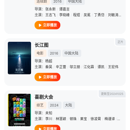
连续剧
2016
中国大陆
导演：
张永新
/
谭嘉言
主演：
王志飞
/
李晓峰
/
程煜
/
吴冕
/
丁勇岱
/
刘敏涛
/
方子
立即播放
正片
长江图
电影
2016
中国大陆
导演：
杨超
主演：
秦昊
/
辛芷蕾
/
邬立朋
/
江化霖
/
谭凯
/
王宏伟
立即播放
更新至20241025
喜剧大会
综艺
2024
大陆
导演：
未知
主演：
李川
/
林慧颖
/
顿珠
/
果宝
/
徐凌霄
/
梅谨译
/
邬立朋
立即播放