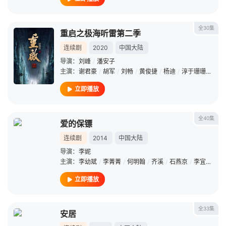
全30集
重启之极海听雷第二季
连续剧
2020
中国大陆
导演：
刘峰
/
潘安子
主演：
谢君豪
/
胡军
/
刘畅
/
黄俊捷
/
杨迪
/
淳于珊珊
/
朱一
立即播放
全40集
爱的保镖
连续剧
2014
中国大陆
导演：
李妮
主演：
李幼斌
/
李菁菁
/
何明翰
/
齐溪
/
石燕京
/
李宜娟
/
李
立即播放
全33集
安居