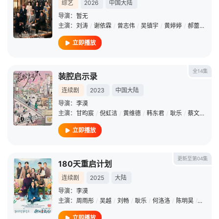
综艺
2026
中国大陆
导演：
暂无
主演：
刘涛
/
谢依霖
/
曾志伟
/
吴镇宇
/
黄婷婷
/
郝蕾
/
张可
立即播放
全14集
装腔启示录
连续剧
2023
中国大陆
导演：
李漠
主演：
甘昀宸
/
倪虹洁
/
黄维德
/
韩东君
/
耿乐
/
蔡文静
/
曲
立即播放
更新至第04集
180天重启计划
连续剧
2025
大陆
导演：
李漠
主演：
周雨彤
/
吴越
/
刘畅
/
耿乐
/
何洛洛
/
陈明昊
/
朱茵
/
立即播放