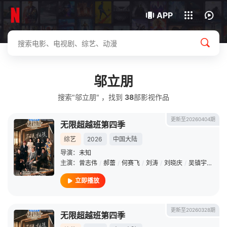
我的观影记录
下载客户端
APP
邬立朋
搜索"邬立朋" ，找到
38
部影视作品
更新至20260404期
无限超越班第四季
综艺
2026
中国大陆
导演：
未知
主演：
曾志伟
/
郝蕾
/
何赛飞
/
刘涛
/
刘晓庆
/
吴镇宇
/
李诚
立即播放
更新至20260328期
无限超越班第四季