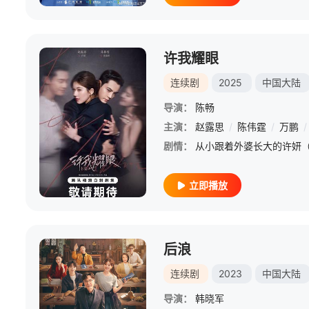
许我耀眼
连续剧
2025
中国大陆
导演：
陈畅
主演：
赵露思
/
陈伟霆
/
万鹏
/
剧情：
立即播放
后浪
连续剧
2023
中国大陆
导演：
韩晓军