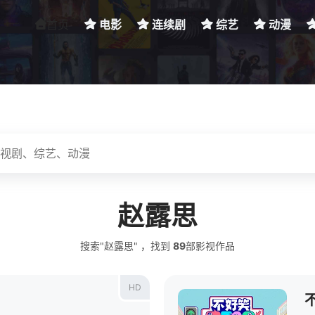
首页
电影
连续剧
综艺
动漫
赵露思
搜索"赵露思" ，找到
89
部影视作品
HD