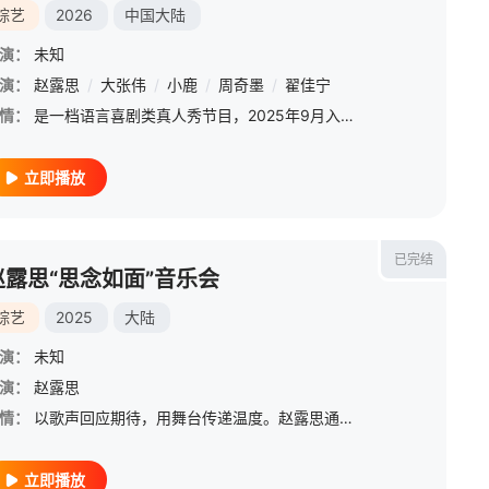
综艺
2026
中国大陆
演：
未知
演：
/
钟雅婷
赵露思
/
大张伟
/
小鹿
/
周奇墨
/
翟佳宁
情：
是一档语言喜剧类真人秀节目，2025年9月入选2026优酷年度片单。节目以艺人真实诉求与行业生态为创作基础
立即播放
已完结
赵露思“思念如面”音乐会
综艺
2025
大陆
演：
未知
演：
赵露思
情：
以歌声回应期待，用舞台传递温度。赵露思通过多元演唱、表演与沉浸式现场互动，与所有观众共创音乐寄情的特别时刻。这场相遇承载着对音乐的初心和对热爱的致敬，亦是与所有支持她的观众共启崭新旅程的邀约。
立即播放