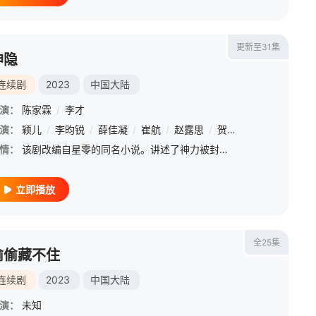
更新至31集
神隐
连续剧
2023
中国大陆
演：
陈家霖
/
李才
晖
演：
/
刘敏
颖儿
/
李昀锐
/
薛佳凝
/
崔航
/
赵露思
/
贺开朗
/
曹斐然
/
王
情：
该剧改编自星零的同名小说。讲述了神力被封的真神之子古晋与励志上进的新一代凤皇凤隐因一场意外相识，从此走上寻找凤隐仙元之路，此后在水凝兽阿音、妖族狐狸鸿奕、鹰族公主宴爽这些小伙伴的陪伴下，一路收集凤隐.
立即播放
全25集
偷偷藏不住
连续剧
2023
中国大陆
演：
未知