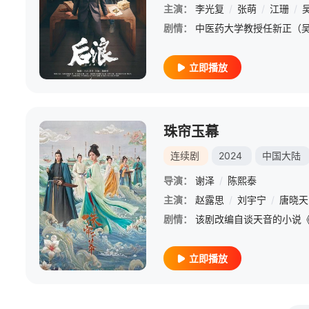
主演：
李光复
/
张萌
/
江珊
/
剧情：
立即播放
珠帘玉幕
连续剧
2024
中国大陆
导演：
谢泽
/
陈熙泰
主演：
赵露思
/
刘宇宁
/
唐晓天
剧情：
立即播放