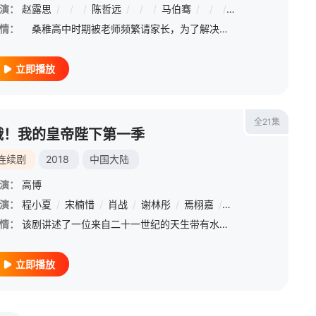
演：
/
颜安
赵露思
/
金梦翼
/
/
/
陈哲远
/
/
/
马伯骞
/
/
/
曾黎
/
/
/
邱心
情：
桑稚高中时期被老师频繁请家长，为了解决麻烦，桑稚决定找哥哥顶包，然而兄妹见面就互怼闹僵，无奈只好求助来家中玩耍的哥哥舍友段嘉许，在桑稚的苦求要挟下，段嘉许帮桑稚去学校见老师，两人因此结缘，段嘉许从此
立即播放
全21集
哦！我的皇帝陛下第一季
连续剧
2018
中国大陆
演：
高博
涵
演：
/
王漪淼
程小夏
/
/
杨朕
宋楠惜
/
郜宸
/
肖战
/
张晓晨
/
谢林彤
/
涂凌
/
焉栩嘉
/
刘亚津
/
赵磊
/
罗二羊
/
赵露思
/
任正
/
伍
情：
该剧讲述了一位来自二十一世纪的天生带有水逆体质的少女洛菲菲意外来到一个以星座能力为评判标准的神秘国度——黄道国，并在其中和各个星主展开缘分的奇幻故事。
立即播放