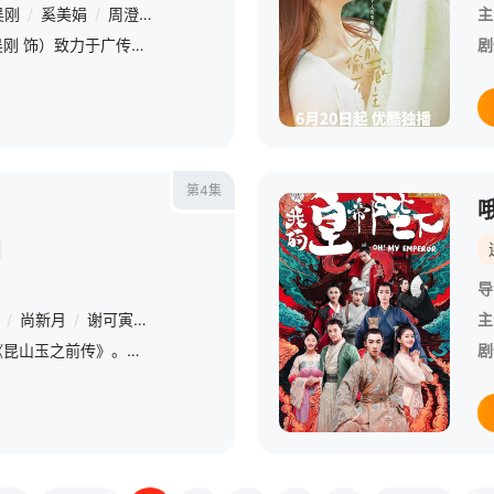
吴刚
/
奚美娟
/
周澄奥
/
赵露思
/
李百惠
/
代露娃
/
朱俊麟
/
罗一舟
主
中医药大学教授任新正（吴刚 饰）致力于广传中医，他辞职创办中医传承班，希望培养出真正能将中医之道传承下去的接班人。混不吝孙头头（赵露思 饰）也意外加入师承班，与任新正的儿子任天真（罗一舟 饰）水火不容
剧
第4集
导
/
尚新月
/
谢可寅
/
唐振超
/
朱锐
/
孙之鸿
/
郭军
/
于永海
/
傅铂
主
该剧改编自谈天音的小说《昆山玉之前传》。合浦采珠奴端午（赵露思 饰）历经万难逃出吃人的珠场，邂逅了西域商人燕子京（刘宇宁 饰）和谦谦君子张晋然（唐晓天 饰）。她加入燕氏商队，一路摸爬滚打，璀璨的珠宝世
剧