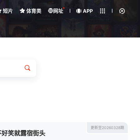
+
短片
体育类
网址
下载客户端
APP
我的观影记录
更新至20260328期
不好笑就露宿街头