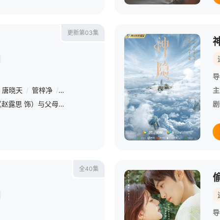
更新第03集
导
唐晓天
/
管梓净
/
钟雅婷
/
王伊瑶
/
许亚军
/
温峥嵘
/
范世錡
/
冯
主
从小跟着外婆长大的许妍（赵露思 饰）与父母有心结，只有外婆是她心里唯一的光。个性倔强的她从小镇考上重点大学，孤身打拼近十年，才在大城市站稳脚跟。初来大城市的她也曾短暂迷茫，虽与青年才俊沈皓明（陈伟霆
剧
全40集
导