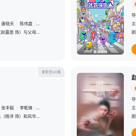
导
唐晓天
/
陈伟霆
/
管梓净
/
赵露思
/
刘敏
/
范世錡
/
冯晖
/
王伊瑶
主
从小跟着外婆长大的许妍（赵露思 饰）与父母有心结，只有外婆是她心里唯一的光。个性倔强的她从小镇考上重点大学，孤身打拼近十年，才在大城市站稳脚跟。初来大城市的她也曾短暂迷茫，虽与青年才俊沈皓明（陈伟霆
剧
更新至40集
导
张丰毅
/
李乾锋
/
宣璐
/
张天阳
/
赵露思
/
贺开朗
/
赖艺
/
张昊唯
主
剧集讲述俊雅绝伦的丰兰息（杨洋 饰）和风华绝世的白风夕（赵露思 饰），携手闯荡天涯的武侠爱情传奇。辗转十年，他们的爱情在鲜血中绽放，一场大战之后，黑丰息终于意识到了自己的真心，散尽自己修为救活了白风夕
剧