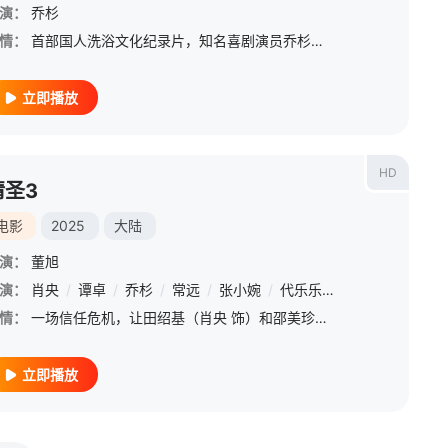
演：
乔杉
情：
首部国人洗浴文化纪录片，知名喜剧演员乔杉配音。澡堂一间，烟火万千，在蒸腾的热气与水声之中，我们走遍全国各地风格迥异的“澡堂”，记录这片特殊的场域下技艺精湛的洗浴技巧、五花八门的洗澡文化以及人们卸下防备
立即播放
HD
情圣3
电影
2025
大陆
演：
董旭
演：
肖央
/
谭卓
/
乔杉
/
常远
/
张小婉
/
代乐乐
/
艾伦
/
王成思
/
情：
一场信任危机，让田绍基（肖央 饰）和邵美珍（谭卓 饰）本就平淡的婚姻生活再次雪上加霜，阴差阳错下两人整活儿不断，花招不停，好兄弟甘火旺（乔杉 饰）也来神助攻，“爱情三十六计”轮番登场！一连串好戏接连上
立即播放