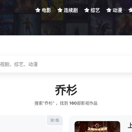
首页
电影
连续剧
综艺
动漫
乔杉
搜索"乔杉" ，找到
160
部影视作品
第1集