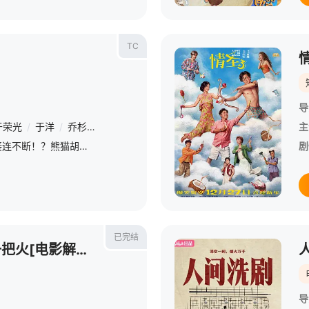
TC
导
于荣光
/
于洋
/
乔杉
/
王成思
/
张子栋
/
柯达
/
王星
/
王影璐
/
宋
主
神秘部落规矩离奇，怪事接连不断！？熊猫胡胡和国际巨星Jackie（成龙 饰）意外穿越进入与世隔绝的原始部落！拥有大小黑眼圈的憨萌熊猫胡胡竟被奉为“天降神兽”，还被族人们予以重任，坚信她能化解部落危机。
剧
已完结
东北恋哥3：冬天里的一把火[电影解说]
导