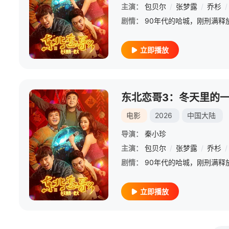
主演：
包贝尔
/
张梦露
/
乔杉
/
剧情：
立即播放
东北恋哥3：冬天里的
电影
2026
中国大陆
导演：
秦小珍
主演：
包贝尔
/
张梦露
/
乔杉
/
剧情：
立即播放