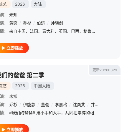
综艺
2026
大陆
演：
未知
演：
黄奕
/
乔杉
/
伯远
/
帅晓剑
情：
来自中国、法国、意大利、英国、巴西、秘鲁、墨西哥七个国家的80余位厨师参与此次美食争霸赛，为争夺金盘子奖而比拼。选手中既有传统美食传承人，又有新锐主厨。他们将通过海选赛评选产生36强，再通过肉类、谷物
立即播放
更新20260329
我们的爸爸 第二季
综艺
2026
中国大陆
演：
未知
演：
乔杉
/
伊能静
/
董璇
/
李嘉格
/
沈奕斐
/
井胧
/
余宇涵
情：
#我们的爸爸# 用小手和大手，共同把零碎的相处瞬间，拼成完整的童年。3月22日起每周日21:10浙江卫视&amp;21:40Z视介，精彩即将开播，一起解锁属于Ta们的独家记忆！ #我们的爸爸2阵容官
立即播放