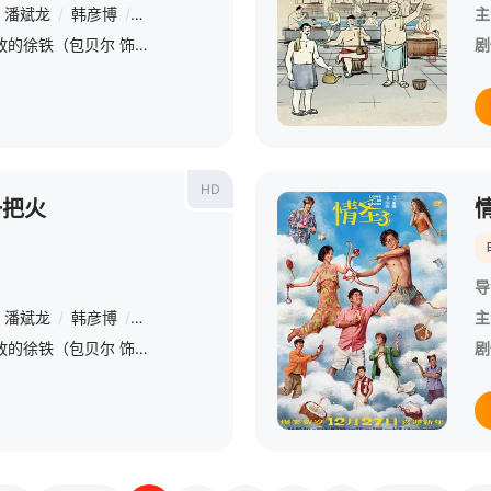
潘斌龙
/
韩彦博
/
韩云云
/
张呈
主
90年代的哈城，刚刑满释放的徐铁（包贝尔 饰）偶遇装哑的舞女百灵（张梦露 饰），两人也在几次偶遇和深夜相伴中渐生情愫。直到除夕夜的温暖，让他们相互靠近，却又因现实隔阂，家人误解而屡屡拉扯。百灵为父还债
剧
HD
一把火
导
潘斌龙
/
韩彦博
/
韩云云
/
张呈
主
90年代的哈城，刚刑满释放的徐铁（包贝尔 饰）偶遇装哑的舞女百灵（张梦露 饰），两人也在几次偶遇和深夜相伴中渐生情愫。直到除夕夜的温暖，让他们相互靠近，却又因现实隔阂，家人误解而屡屡拉扯。百灵为父还债
剧