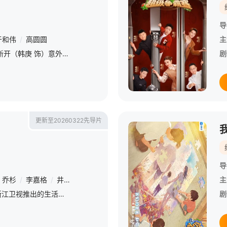
导
于和伟
/
高圆圆
主
廉加海（于和伟 饰）被吕新开（韩庚 饰）意外打瞎了一只眼，没能赴约错过了爱人王秀义（高圆圆 饰）。这场意外却让他用一只眼给女儿廉婕（张天爱 饰）换来了一生的幸福。多年后，廉加海与王秀义重逢，旧情复燃，
剧
更新至20260322先导片
导
乔杉
/
李嘉格
/
井胧
/
沈奕斐
主
《我们的爸爸第二季》是浙江卫视推出的生活观察类真人秀，由伊能静担任懂妈团团长，董璇、乔杉、李嘉格、余宇涵、沈奕斐担任懂妈团观察员，该节目通过展现3组不同家庭的相处模式，在代际碰撞与日常陪伴中探寻亲情的
剧