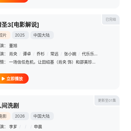
已完结
情圣3[电影解说]
短片
2025
中国大陆
演：
董旭
木子
演：
/
肖央
冯满
/
/
谭卓
胡笑源
/
乔杉
/
常远
/
张小婉
/
代乐乐
/
艾伦
/
王成思
/
情：
一场信任危机，让田绍基（肖央 饰）和邵美珍（谭卓 饰）本就平淡的婚姻生活再次雪上加霜，阴差阳错下两人整活儿不断，花招不停，好兄弟甘火旺（乔杉 饰）也来神助攻，“爱情三十六计”轮番登场！一连串好戏接连上
立即播放
更新至01集
人间洗剧
电影
2026
中国大陆
演：
李芗
/
/
/
申晨