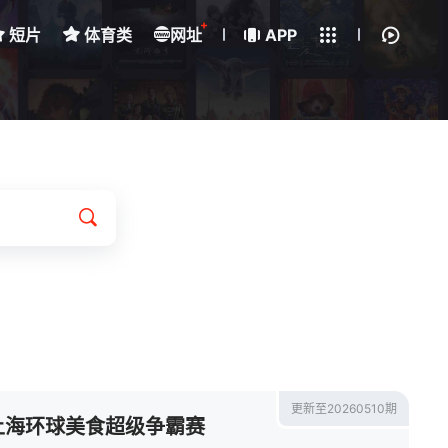
+
短片
体育类
网址
下载客户端
APP
我的观影记录
更新至20260510期
上海环球美食超级争霸赛