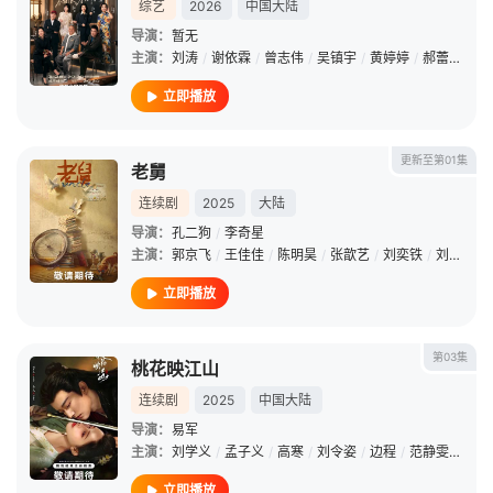
综艺
2026
中国大陆
导演：
暂无
主演：
刘涛
/
谢依霖
/
曾志伟
/
吴镇宇
/
黄婷婷
/
郝蕾
/
张可
立即播放
更新至第01集
老舅
连续剧
2025
大陆
导演：
孔二狗
/
李奇星
主演：
郭京飞
/
王佳佳
/
陈明昊
/
张歆艺
/
刘奕铁
/
刘佩琦
/
立即播放
第03集
桃花映江山
连续剧
2025
中国大陆
导演：
易军
主演：
刘学义
/
孟子义
/
高寒
/
刘令姿
/
边程
/
范静雯
/
赵顺
立即播放