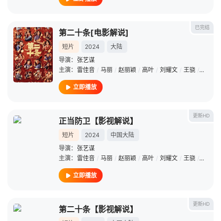
已完结
第二十条[电影解说]
短片
2024
大陆
导演：
张艺谋
主演：
雷佳音
/
马丽
/
赵丽颖
/
高叶
/
刘耀文
/
王骁
/
陈明昊
立即播放
更新HD
正当防卫【影视解说】
短片
2024
中国大陆
导演：
张艺谋
主演：
雷佳音
/
马丽
/
赵丽颖
/
高叶
/
刘耀文
/
王骁
/
陈明昊
立即播放
更新HD
第二十条【影视解说】