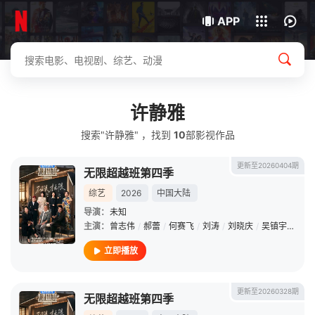
我的观影记录
下载客户端
APP
许静雅
搜索"许静雅" ，找到
10
部影视作品
更新至20260404期
无限超越班第四季
综艺
2026
中国大陆
导演：
未知
主演：
曾志伟
/
郝蕾
/
何赛飞
/
刘涛
/
刘晓庆
/
吴镇宇
/
李诚
立即播放
更新至20260328期
无限超越班第四季