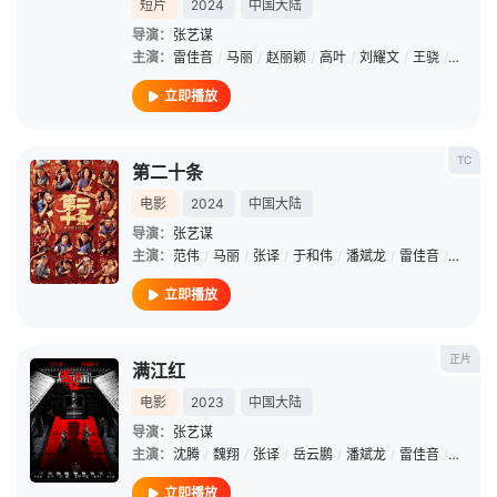
短片
2024
中国大陆
导演：
张艺谋
主演：
雷佳音
/
马丽
/
赵丽颖
/
高叶
/
刘耀文
/
王骁
/
陈明昊
立即播放
TC
第二十条
电影
2024
中国大陆
导演：
张艺谋
主演：
范伟
/
马丽
/
张译
/
于和伟
/
潘斌龙
/
雷佳音
/
张磊
/
立即播放
正片
满江红
电影
2023
中国大陆
导演：
张艺谋
主演：
沈腾
/
魏翔
/
张译
/
岳云鹏
/
潘斌龙
/
雷佳音
/
郭京飞
立即播放