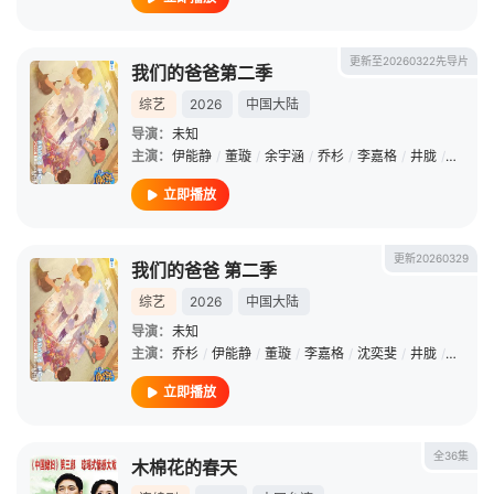
更新至20260322先导片
我们的爸爸第二季
综艺
2026
中国大陆
导演：
未知
主演：
伊能静
/
董璇
/
余宇涵
/
乔杉
/
李嘉格
/
井胧
/
沈奕斐
立即播放
更新20260329
我们的爸爸 第二季
综艺
2026
中国大陆
导演：
未知
主演：
乔杉
/
伊能静
/
董璇
/
李嘉格
/
沈奕斐
/
井胧
/
余宇涵
立即播放
全36集
木棉花的春天