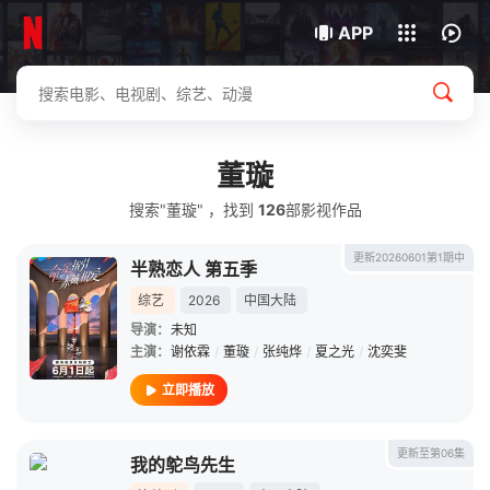
我的观影记录
下载客户端
APP
董璇
搜索"董璇" ，找到
126
部影视作品
更新20260601第1期中
半熟恋人 第五季
综艺
2026
中国大陆
导演：
未知
主演：
谢依霖
/
董璇
/
张纯烨
/
夏之光
/
沈奕斐
立即播放
更新至第06集
我的鸵鸟先生