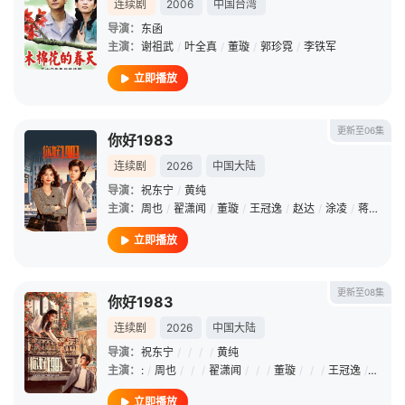
连续剧
2006
中国台湾
导演：
东函
主演：
谢祖武
/
叶全真
/
董璇
/
郭珍霓
/
李铁军
立即播放
更新至06集
你好1983
连续剧
2026
中国大陆
导演：
祝东宁
/
黄纯
主演：
周也
/
翟潇闻
/
董璇
/
王冠逸
/
赵达
/
涂凌
/
蒋易
/
郑
立即播放
更新至08集
你好1983
连续剧
2026
中国大陆
导演：
祝东宁
/
/
/
/
黄纯
主演：
:
/
周也
/
/
/
翟潇闻
/
/
/
董璇
/
/
/
王冠逸
/
/
/
赵
立即播放