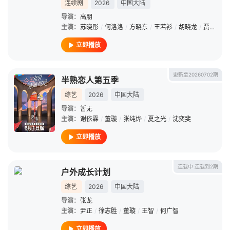
连续剧
2026
中国大陆
导演：
高朋
主演：
苏晓彤
/
何洛洛
/
方晓东
/
王若衫
/
胡晓龙
/
贾笑涵
/
立即播放
更新至20260702期
半熟恋人第五季
综艺
2026
中国大陆
导演：
暂无
主演：
谢依霖
/
董璇
/
张纯烨
/
夏之光
/
沈奕斐
立即播放
连载中 连载到2期
户外成长计划
综艺
2026
中国大陆
导演：
张龙
主演：
尹正
/
徐志胜
/
董璇
/
王智
/
何广智
立即播放