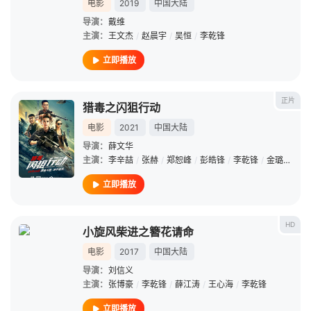
电影
2019
中国大陆
导演：
戴维
主演：
王文杰
/
赵晨宇
/
吴恒
/
李乾锋
立即播放
正片
猎毒之闪狙行动
电影
2021
中国大陆
导演：
薛文华
主演：
李辛喆
/
张赫
/
郑恕峰
/
彭皓锋
/
李乾锋
/
金璐莹
/
董
立即播放
HD
小旋风柴进之簪花请命
电影
2017
中国大陆
导演：
刘信义
主演：
张博豪
/
李乾锋
/
薛江涛
/
王心海
/
李乾锋
立即播放