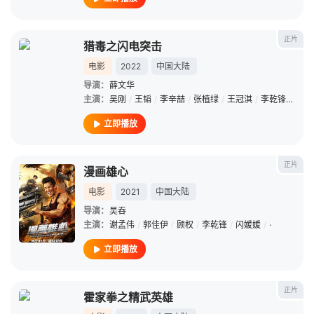
正片
猎毒之闪电突击
电影
2022
中国大陆
导演：
薛文华
主演：
吴刚
/
王韬
/
李辛喆
/
张植绿
/
王冠淇
/
李乾锋
/
潘羞
立即播放
正片
漫画雄心
电影
2021
中国大陆
导演：
吴吞
主演：
谢孟伟
/
郭佳伊
/
顾权
/
李乾锋
/
闪媛媛
/
·
立即播放
正片
霍家拳之精武英雄