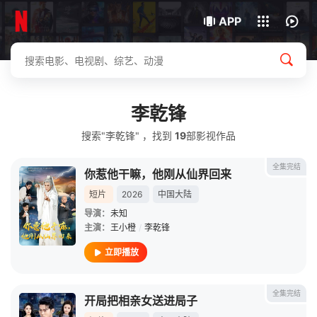
我的观影记录
下载客户端
APP
李乾锋
搜索"李乾锋" ，找到
19
部影视作品
全集完结
你惹他干嘛，他刚从仙界回来
短片
2026
中国大陆
导演：
未知
主演：
王小橙
/
李乾锋
立即播放
全集完结
开局把相亲女送进局子