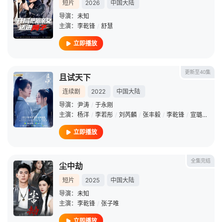
短片
2026
中国大陆
导演：
未知
主演：
李乾锋
/
舒慧
立即播放
更新至40集
且试天下
连续剧
2022
中国大陆
导演：
尹涛
/
于永刚
主演：
杨洋
/
李若彤
/
刘芮麟
/
张丰毅
/
李乾锋
/
宣璐
/
张天
立即播放
全集完结
尘中劫
短片
2025
中国大陆
导演：
未知
主演：
李乾锋
/
张子唯
立即播放