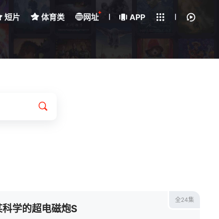
+
短片
体育类
网址
下载客户端
APP
我的观影记录
全24集
某科学的超电磁炮S