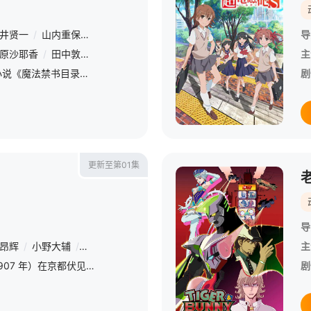
井贤一
/
山内重保
/
Nakatsu Tamaki
/
八谷贤一
/
则座诚
/
神保昌
导
原沙耶香
/
田中敦子
/
远藤绫
/
丰崎爱生
/
生天目仁美
/
能登麻美子
主
本剧以镰池和马所著的轻小说《魔法禁书目录》中的人气角色御坂美琴为主角的外传漫画《科学超电磁炮》改编。故事发生在面积占据东京都西部的三分之一，居住着230万名人口，其中八成人口是学生的巨大都市“学园都.
剧
更新至第01集
导
昂辉
/
小野大辅
/
武内骏辅
/
寿美菜子
/
大地叶
/
川井田夏海
/
浦
主
故事发生在明治四十年（1907 年）在京都伏见居住的百川稻子什么都不擅长，每天都被父亲责骂，对于她来说的救赎就是祈祷神佛，某天一如往常她前往伏见稻荷神社参拜神明，遇到了一位自由奔放的少年坂本喜八，坂本
剧