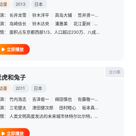
动漫
2013
日本
登
演：
/
湖山祯崇
长井龙雪
/
/
橘秀树
铃木洋平
/
马引圭
/
高岛大辅
/
川畑乔
/
笠井贤一
/
神谷智大
/
池端隆史
/
后藤圭
演：
/
花泽香菜
岛崎信长
/
小西克幸
/
铃木达央
/
柚木凉香
/
潘惠美
/
/
寿美菜子
花江夏树
/
/
矢作纱友里
内田真礼
/
/
金元寿子
浅野真
情：
面积占东京都西部1/3、人口超过230万、八成以上由学生组成的学园都市，尖端科技发展迅速，超能力开发已经深入到城市的各个角落。超能力水平高达Level 5的御坂美琴（佐藤利奈 配音）如往常一样和初春饰
立即播放
全25集
老虎和兔子
动漫
2011
日本
演：
竹内浩志
/
吉泽俊一
/
绵田慎也
/
佐藤敬一
/
小林宽
/
桥本裕之
和希
演：
/
三宅健太
平川大辅
/
/
津田健次郎
家中宏
/
浅野麻由美
/
田村睦心
/
/
远藤大智
坂本真绫
/
/
高垣彩阳
皆川纯子
/
远藤
情：
人类文明高度发达的未来城市休特尔比尔特，生活着一群拥有特殊能力的人群，他们被人称作“Next”。在这个物欲横流、罪行多发的堕落年代，Next们凭借自己卓越的能力扮演起正义战士的角色，当然现实生活中他们
立即播放