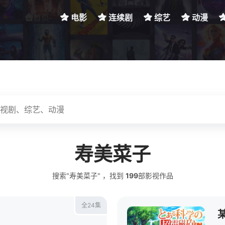
首页
电影
连续剧
综艺
动漫
寿美菜子
搜索"寿美菜子" ，找到
199
部影视作品
全24集