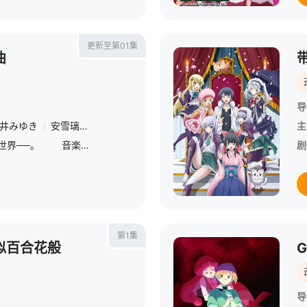
更新至第01集
曲
导
井みゆき
/
安雪璃
/
佐藤聪美
/
日野聪
/
入野自由
/
陶山惠实里
/
主
2045年、歌が禁じられた世界──。 音楽を創造し、奏でる
剧
第1集
似百合花般
导