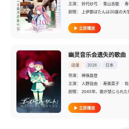
主演：
铃代纱弓
/
青山吉能
/
寿
剧情：
立即播放
幽灵音乐会遗失的歌曲
动漫
2026
日本
导演：
神保昌登
主演：
入野自由
/
寿美菜子
/
佐
剧情：
立即播放