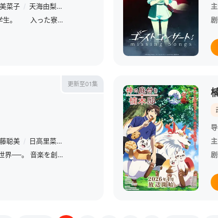
美菜子
/
天海由梨奈
/
富田美忧
/
河濑茉希
主
上伊那ぼたんは20歳の大学生。 入った寮の歓迎パーティで寮長のいぶきにハイボールを飲ませてもらうと酔った勢いでいぶきに絡み始めて・・・? 酔っ払いいちゃいちゃガールズコメディ開幕！
剧
更新至01集
导
藤聪美
/
日高里菜
/
日野聪
/
陶山惠实里
/
藤寺美德
主
2045年、歌が禁じられた世界──。 音楽を創造し、奏でることは人間の代わりに 音楽アプリ《MiucS》がその全てを担っていた。 少女・相葉芹亜は友人たちと出かけた先で、 禁じられているはずの歌声を耳
剧