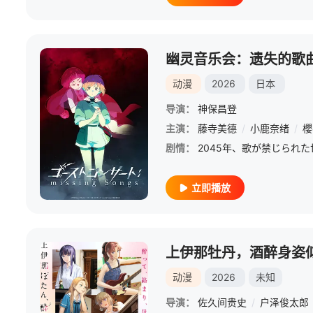
幽灵音乐会：遗失的歌
动漫
2026
日本
导演：
神保昌登
主演：
藤寺美德
/
小鹿奈绪
/
櫻
剧情：
立即播放
上伊那牡丹，酒醉身姿
动漫
2026
未知
导演：
佐久间贵史
/
户泽俊太郎