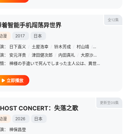
全12集
带着智能手机闯荡异世界
动漫
2017
日本
演：
日下直义
/
土屋浩幸
/
铃木芳成
/
村山靖
/
柳濑雄之
/
大薮恭平
演：
寿美菜子
安元洋贵
/
日高里菜
/
津田健次郎
/
内田真礼
/
大原沙耶香
/
立木文彦
/
松
情：
神様の手違いで死んでしまった主人公は、異世界で第2の人生をスタートさせる。彼にあるのは神様から底上げしてもらった身体と、異世界でも使用可能にしてもらったスマートフォン。様々な人達と出会い、大切な仲間を
立即播放
更新至09集
GHOST CONCERT：失落之歌
动漫
2026
日本
演：
神保昌登