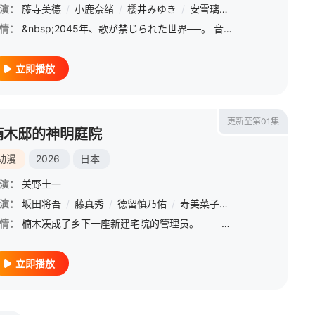
演：
藤寺美德
/
小鹿奈绪
/
櫻井みゆき
/
安雪璃
/
佐藤聪美
/
日野聪
情：
&nbsp;2045年、歌が禁じられた世界──。 音楽を創造し、奏でることは人間の代わりに 音楽アプリ《MiucS》がその全てを担っていた。 少女・相葉芹亜は友人たちと出かけた先で、 禁じられているは
立即播放
更新至第01集
楠木邸的神明庭院
动漫
2026
日本
演：
关野圭一
演：
坂田将吾
/
藤真秀
/
德留慎乃佑
/
寿美菜子
/
小市真琴
/
中岛良
情：
楠木凑成了乡下一座新建宅院的管理员。 原本是座有恶灵寄宿其
立即播放