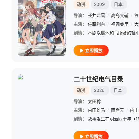
动漫
2009
日本
导演：
长井龙雪
/
高岛大辅
/
笠
主演：
佐藤利奈
/
福圆美里
/
大
剧情：
立即播放
二十世纪电气目录
动漫
2026
日本
导演：
太田稔
主演：
内田雄马
/
雨宫天
/
内山
剧情：
立即播放