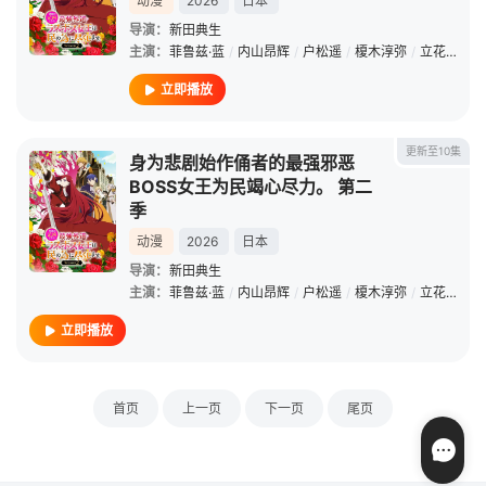
动漫
2026
日本
导演：
新田典生
主演：
菲鲁兹·蓝
/
内山昂辉
/
户松遥
/
榎木淳弥
/
立花慎之介
立即播放
更新至10集
身为悲剧始作俑者的最强邪恶
BOSS女王为民竭心尽力。 第二
季
动漫
2026
日本
导演：
新田典生
主演：
菲鲁兹·蓝
/
内山昂辉
/
户松遥
/
榎木淳弥
/
立花慎之介
立即播放
首页
上一页
下一页
尾页