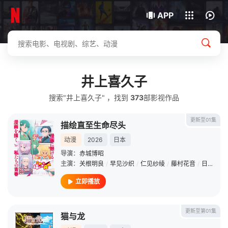
我的观影记录
下载客户端
APP
井上喜久子
搜索"井上喜久子" ，找到
373
部影视作品
更新至01集
描绘直至生命尽头
动漫
2026
日本
导演：
赤城博昭
主演：
关根明良
/
早见沙织
/
仁见纱绫
/
藤村花音
/
日高范子
立即播放
更新至第01集
猫与龙