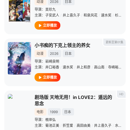
动漫
2026
日本
导演：
吴珍九
主演：
子安武人
/
井上喜久子
/
和泉风花
/
速水奖
/
杉山纪彰
立即播放
更新至第01集
小书痴的下克上领主的养女
动漫
2026
日本
导演：
岩崎良明
主演：
井口裕香
/
速水奖
/
井上和彦
/
高山南
/
寺崎裕香
/
森
立即播放
HD
剧场版 天地无用！in LOVE2：遥远的
思念
电影
1999
日本
导演：
根岸弘
主演：
菊池正美
/
折笠爱
/
高田由美
/
井上喜久子
/
水谷优子