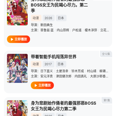
BOSS女王为民竭心尽力。第二
季
动漫
2026
日本
导演：
新田典生
主演：
菲鲁兹·蓝
/
内山昂辉
/
户松遥
/
榎木淳弥
/
立花慎之介
立即播放
全12集
带着智能手机闯荡异世界
动漫
2017
日本
导演：
日下直义
/
土屋浩幸
/
铃木芳成
/
村山靖
/
柳濑雄之
/
主演：
安元洋贵
/
津田健次郎
/
内田真礼
/
大原沙耶香
/
立木
立即播放
第1集
身为悲剧始作俑者的最强邪恶BOSS
女王为民竭心尽力第二季