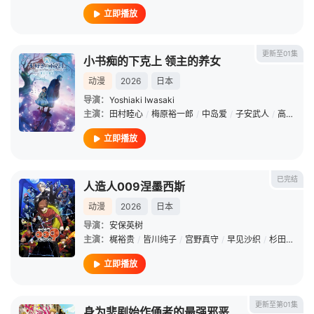
立即播放
更新至01集
小书痴的下克上 领主的养女
动漫
2026
日本
导演：
Yoshiaki Iwasaki
主演：
田村睦心
/
梅原裕一郎
/
中岛爱
/
子安武人
/
高山南
/
立即播放
已完结
人造人009涅墨西斯
动漫
2026
日本
导演：
安保英树
主演：
梶裕贵
/
皆川纯子
/
宫野真守
/
早见沙织
/
杉田智和
/
立即播放
更新至第01集
身为悲剧始作俑者的最强邪恶