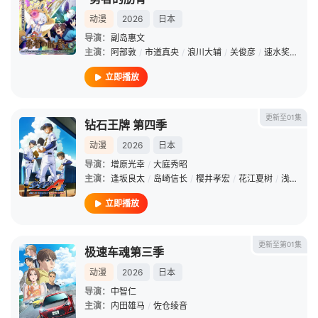
动漫
2026
日本
导演：
副岛惠文
主演：
阿部敦
/
市道真央
/
浪川大辅
/
关俊彦
/
速水奖
/
阿澄
立即播放
更新至01集
钻石王牌 第四季
动漫
2026
日本
导演：
增原光幸
/
大庭秀昭
主演：
逢坂良太
/
岛崎信长
/
樱井孝宏
/
花江夏树
/
浅沼晋太郎
立即播放
更新至第01集
极速车魂第三季
动漫
2026
日本
导演：
中智仁
主演：
内田雄马
/
佐仓绫音