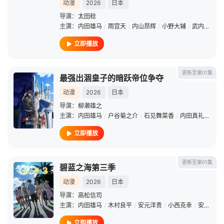
动漫
2026
日本
导演：
太田稔
主演：
内田雄马
/
雨宫天
/
内山昂辉
/
小野大辅
/
武内骏辅
/
立即播放
更新至第01集
最强出涸皇子的暗跃帝位争夺
动漫
2026
日本
导演：
柳濑雄之
主演：
内田雄马
/
户谷菊之介
/
石见舞菜香
/
内田真礼
/
本渡
立即播放
更新至第01集
碧蓝之海第三季
动漫
2026
日本
导演：
高松信司
主演：
内田雄马
/
木村良平
/
安元洋贵
/
小西克幸
/
安济知佳
立即播放