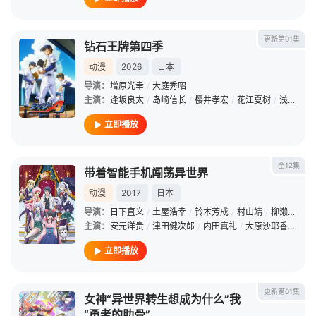
更新第01集
钻石王牌第四季
动漫
2026
日本
导演：
增原光幸
/
大庭秀昭
主演：
逢坂良太
/
岛崎信长
/
樱井孝宏
/
花江夏树
/
浅沼晋太郎
立即播放
全12集
带着智能手机闯荡异世界
动漫
2017
日本
导演：
日下直义
/
土屋浩幸
/
铃木芳成
/
村山靖
/
柳濑雄之
/
主演：
安元洋贵
/
津田健次郎
/
内田真礼
/
大原沙耶香
/
立木
立即播放
更新第01集
女神“异世界转生想成为什么”我
“勇者的肋骨”