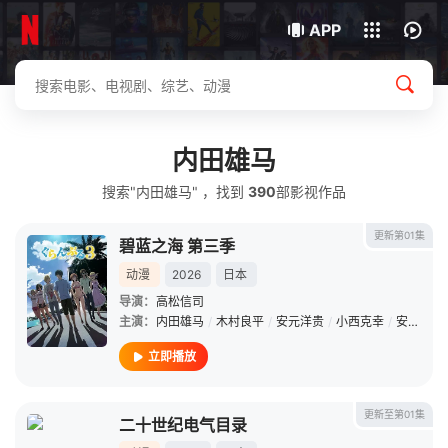
我的观影记录
下载客户端
APP
内田雄马
搜索"内田雄马" ，找到
390
部影视作品
更新第01集
碧蓝之海 第三季
动漫
2026
日本
导演：
高松信司
主演：
内田雄马
/
木村良平
/
安元洋贵
/
小西克幸
/
安济知佳
立即播放
更新至第01集
二十世纪电气目录