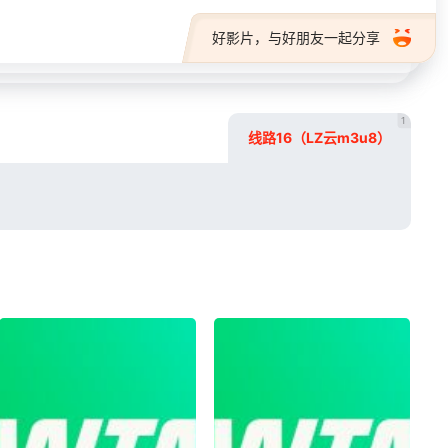
好影片，与好朋友一起分享
1
线路16（LZ云m3u8）