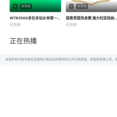
0
体育类
0
体育类
WTA1000多伦多站女单第一轮 王欣瑜1-2卡萨金娜 20260804
WTA1000多伦多站女单第一轮 王欣瑜1-2卡萨金娜 20260804
国青男篮热身赛 澳大利亚纽纳华丁闪电队VS韩国东国大学20260804
国青男篮热身赛 澳大利亚纽纳华丁闪电队VS韩国东国大学20260804
已完结
已完结
未知
未知
正在热播
本站所有内容均来自互联网分享站点所提供的公开引用资源，未提供资源上传、