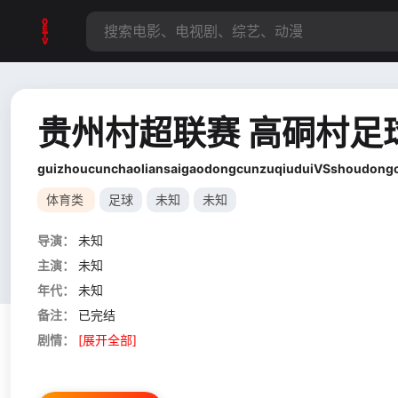
贵州村超联赛 高硐村足球
guizhoucunchaoliansaigaodongcunzuqiuduiVSshoudong
体育类
足球
未知
未知
导演：
未知
主演：
未知
年代：
未知
备注：
已完结
剧情：
[展开全部]