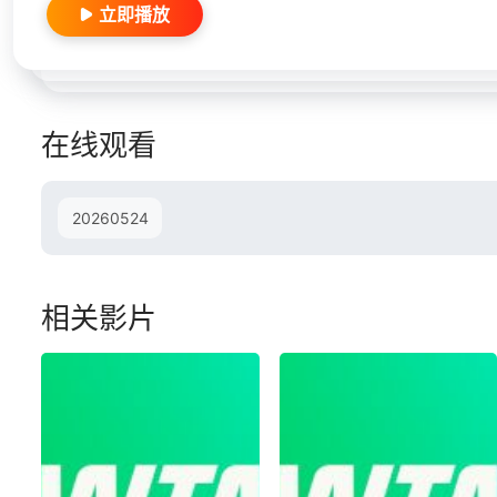
立即播放
在线观看
20260524
相关影片