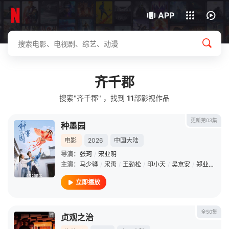
我的观影记录
下载客户端
APP
齐千郡
搜索"齐千郡" ，找到
11
部影视作品
更新第03集
种墨园
电影
2026
中国大陆
导演：
张珂
/
宋业明
主演：
马少骅
/
宋禹
/
王劲松
/
印小天
/
吴京安
/
郑业成
/
胡
立即播放
全50集
贞观之治