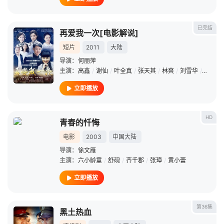
已完结
再爱我一次[电影解说]
短片
2011
大陆
导演：
何丽萍
主演：
高鑫
/
谢仙
/
叶全真
/
张天其
/
林爽
/
刘雪华
/
岳跃利
立即播放
HD
青春的忏悔
电影
2003
中国大陆
导演：
徐文雁
主演：
六小龄童
/
舒砚
/
齐千郡
/
张璋
/
黄小蕾
立即播放
第36集
黑土热血