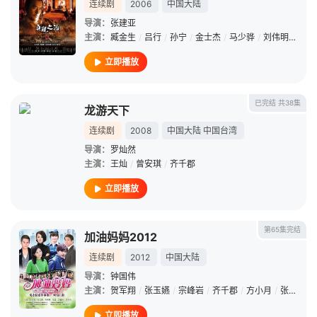
连续剧
2006
中国大陆
导演：
张建亚
主演：
臧金生
/
吕行
/
孙宁
/
金士杰
/
马少骅
/
刘伟明
/
陆剑
立即播放
已完结 共38集
龙游天下
连续剧
2008
中国大陆
中国台湾
导演：
罗灿然
主演：
王灿
/
曾安琪
/
齐千郡
立即播放
第65集完结
加油妈妈2012
连续剧
2012
中国大陆
导演：
钟国伟
主演：
贺军翔
/
张玉嬿
/
宗峰岩
/
齐千郡
/
方小月
/
张璇
/
任
立即播放