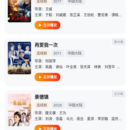
连续剧
2017
中国大陆
导演：
王威
主演：
于毅
/
刘威葳
/
张芷溪
/
王劲松
/
曹克难
/
谭皓
/
侯煜
立即播放
第35集
再爱我一次
连续剧
2011
中国大陆
导演：
何丽萍
主演：
高鑫
/
谢仙
/
叶全真
/
张天其
/
林爽
/
刘雪华
/
岳跃利
立即播放
全30集
景德镇
连续剧
2020
中国大陆
导演：
滕文骥
/
王为
主演：
刘涛
/
张磊
/
马元
/
南吉
/
夏添
/
李宗翰
/
寇世勋
/
许
立即播放