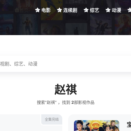
首页
电影
连续剧
综艺
动漫
赵祺
搜索"赵祺" ，找到
2
部影视作品
全集完结