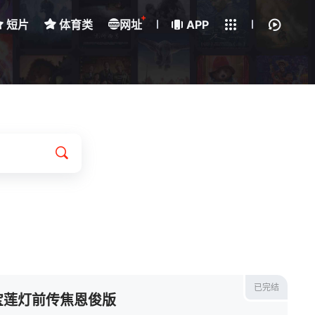
+
短片
体育类
网址
下载客户端
APP
我的观影记录
已完结
宝莲灯前传焦恩俊版