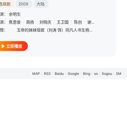
连续剧
2009
大陆
演：
余明生
演：
焦恩俊
/
周扬
/
刘晓庆
/
王卫国
/
陈创
/
谢宁
/
林湘萍
/
刘希
情：
玉帝的妹妹瑶姬（刘涛 饰）同凡人书生杨天佑（李光洁 饰）私定终生，还生下了三个孩子。得知这一切，愤怒不已的玉帝（王卫国 饰）杀死了杨天佑，还将瑶姬压在桃山之下永世不得超生。幸好哪吒及时赶到，才将瑶
立即播放
MAP
RSS
Baidu
Google
Bing
so
Sogou
SM