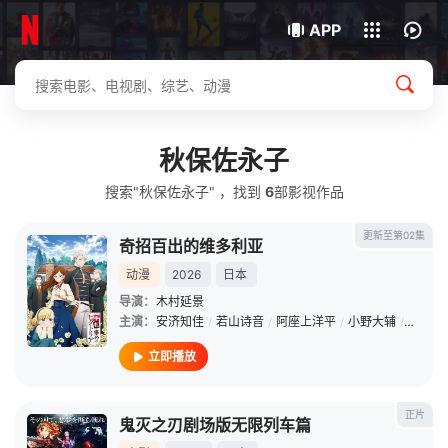
我的观影记录
下载客户端
APP
秋保佐永子
搜索"秋保佐永子" ，找到
6
部影视作品
更新至第02集
奇招百出的维多利亚
动漫
2026
日本
导演：
木村延景
主演：
安济知佳
/
若山诗音
/
阿座上洋平
/
小野大辅
/
潘惠美
立即播放
正片
鬼灭之刃剧场版无限列车篇