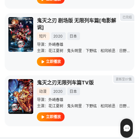
已完结
鬼灭之刃 剧场版 无限列车篇[电影解
说]
短片
2020
日本
导演：
外崎春雄
主演：
花江夏树
/
鬼头明里
/
下野纮
/
松冈祯丞
/
日野聪
/
平
立即播放
更新至07集
鬼灭之刃无限列车篇TV版
动漫
2020
日本
导演：
外崎春雄
主演：
花江夏树
/
鬼头明里
/
下野纮
/
松冈祯丞
/
日野聪
/
平
立即播放