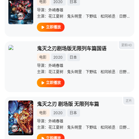
电影
2020
日本
导演：
外崎春雄
主演：
花江夏树
/
鬼头明里
/
下野纮
/
松冈祯丞
/
日野聪
/
平
立即播放
更新HD
鬼灭之刃剧场版无限列车篇国语
电影
2020
日本
导演：
外崎春雄
主演：
花江夏树
/
鬼头明里
/
下野纮
/
松冈祯丞
/
日野聪
/
平
立即播放
正片
鬼灭之刃 剧场版 无限列车篇
电影
2020
日本
导演：
外崎春雄
主演：
花江夏树
/
鬼头明里
/
下野纮
/
松冈祯丞
/
日野聪
/
平
立即播放