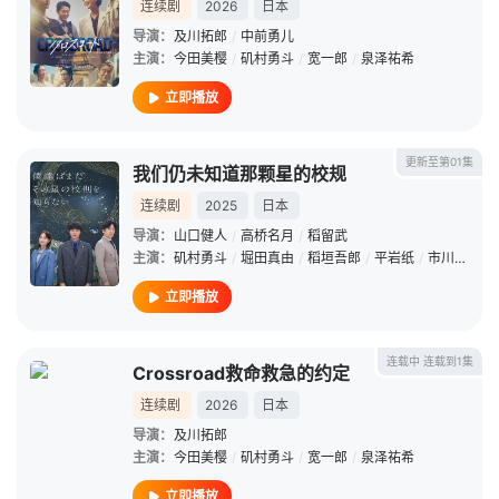
连续剧
2026
日本
导演：
及川拓郎
/
中前勇儿
主演：
今田美樱
/
矶村勇斗
/
宽一郎
/
泉泽祐希
立即播放
更新至第01集
我们仍未知道那颗星的校规
连续剧
2025
日本
导演：
山口健人
/
高桥名月
/
稻留武
主演：
矶村勇斗
/
堀田真由
/
稻垣吾郎
/
平岩纸
/
市川实和子
立即播放
连载中 连载到1集
Crossroad救命救急的约定
连续剧
2026
日本
导演：
及川拓郎
主演：
今田美樱
/
矶村勇斗
/
宽一郎
/
泉泽祐希
立即播放