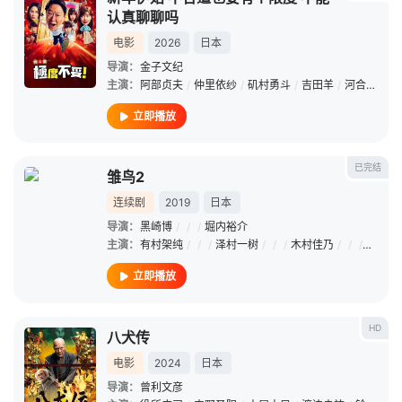
认真聊聊吗
电影
2026
日本
导演：
金子文纪
主演：
阿部贞夫
/
仲里依纱
/
矶村勇斗
/
吉田羊
/
河合优实
/
立即播放
已完结
雏鸟2
连续剧
2019
日本
导演：
黑崎博
/
/
/
堀内裕介
主演：
有村架纯
/
/
/
泽村一树
/
/
/
木村佳乃
/
/
/
宫本信
立即播放
HD
八犬传
电影
2024
日本
导演：
曾利文彦