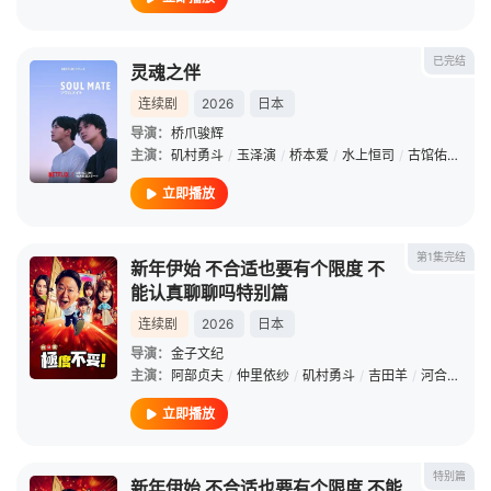
已完结
灵魂之伴
连续剧
2026
日本
导演：
桥爪骏辉
主演：
矶村勇斗
/
玉泽演
/
桥本爱
/
水上恒司
/
古馆佑太郎
/
立即播放
第1集完结
新年伊始 不合适也要有个限度 不
能认真聊聊吗特别篇
连续剧
2026
日本
导演：
金子文纪
主演：
阿部贞夫
/
仲里依纱
/
矶村勇斗
/
吉田羊
/
河合优实
/
立即播放
特别篇
新年伊始 不合适也要有个限度 不能