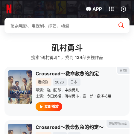
我的观影记录
下载客户端
APP
矶村勇斗
搜索"矶村勇斗" ，找到
124
部影视作品
第1集
Crossroad～救命救急的约定
连续剧
2026
日本
导演：
及川拓郎
/
中前勇儿
主演：
今田美樱
/
矶村勇斗
/
宽一郎
/
泉泽祐希
立即播放
更新至第01集
Crossroad～救命救急的约定～