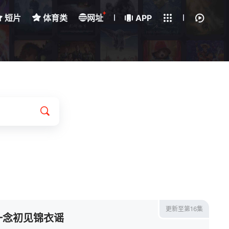
+
短片
体育类
网址
下载客户端
APP
我的观影记录
更新至第16集
一念初见锦衣谣