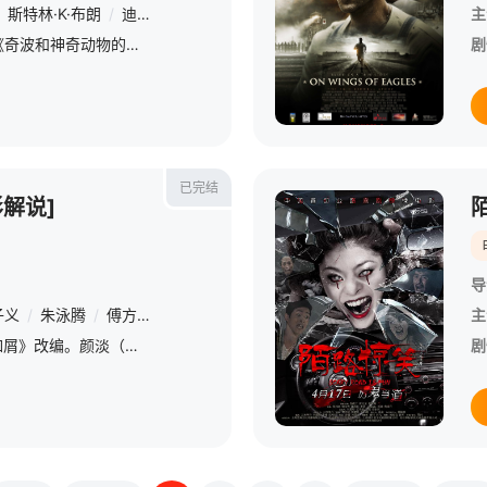
斯特林·K·布朗
/
迪·布拉雷·贝克尔
/
德翁·科尔
/
丽亚·德拉利亚
/
杰克
主
Netflix原创动画剧集《奇波和神奇动物的时代》(Kipo and the Age of Wonderbeasts，暂译)发布先导预告！该剧配音卡司包括凯伦·福原、德翁·科尔等，客串配音卡司包括
剧
已完结
解说]
导
子义
/
朱泳腾
/
傅方俊
/
徐恺咛
/
李欣泽
/
韩承羽
/
杨肸子
/
侯梦瑶
主
根据苏寞小说《沉香如屑》改编。颜淡（杨紫 饰）本是上古遗族——四叶菡萏，自古全身都是医药至宝，由于提前一百年与她那双生姊妹芷昔在王母盛宴上化形成人，这便遇到了生平最大的劫——情劫。本想用半颗心换应
剧