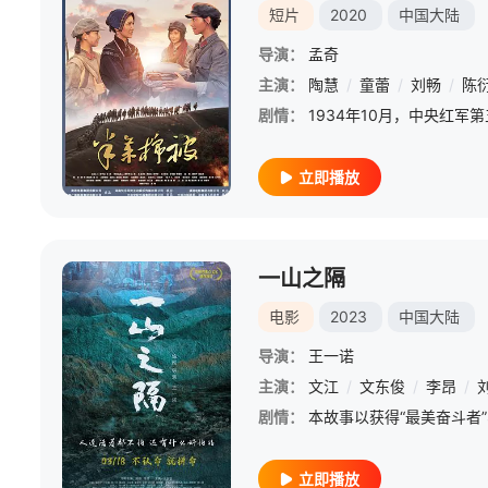
短片
2020
中国大陆
导演：
孟奇
主演：
陶慧
/
童蕾
/
刘畅
/
陈
剧情：
立即播放
一山之隔
电影
2023
中国大陆
导演：
王一诺
主演：
文江
/
文东俊
/
李昂
/
剧情：
立即播放