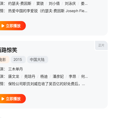
·格林
演：
约瑟夫·费因斯
/
格蕾·德丽斯勒
/
窦骁
/
加里格莱斯
/
刘小倩
/
/
刘泳庆
伊恩·哈丁
/
娄宇健
/
约翰·霍吉曼
/
严淑明
/
/
琼·
伊
情：
热爱中国的李爱锐（约瑟夫·费因斯 Joseph Fiennes 饰），甘愿放弃因奥运夺冠赢取回来的优质生活，回到正遭受日本残酷侵略的中国，在这段苦难日子中结识了徐牛（窦骁 饰），二人共同忍辱坚毅地对抗
立即播放
正片
陌路惊笑
电影
2015
中国大陆
演：
三木单丹
演：
/
梁婧娴
唐文龙
/
李梦潇
/
苑琼丹
/
王建新
/
杨迪
/
/
赵文浩
潘彦妃
/
/
林源
李昂
/
/
钟祺
何昊阳
/
刘萌萌
/
张炜迅
/
孙泽
/
张
情：
保险公司职员刘威在收了吴百亿的好处费后，帮对方的老婆BABY投了巨额保单。谁知未过多久，BABY在邪气十足的阴山弄十里弯死于离奇车祸。刘威恐慌非常，狮子大张口向吴百亿索要巨额封口费。与此同时，他的勾当
立即播放