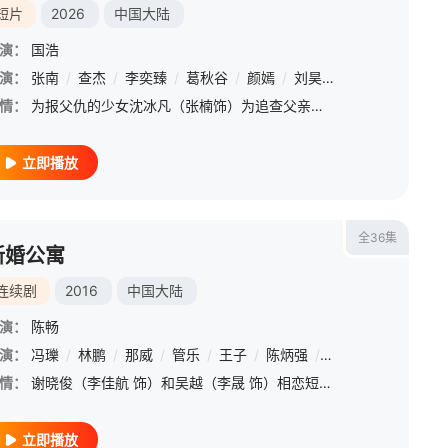
短片
2026
中国大陆
演：
国浩
演：
张南
/
查杰
/
李奕臻
/
葛秋谷
/
颜嫣
/
刘昊宇
/
邓孝慈
/
林晓
情：
为报父仇的少女沈冰凡（张楠饰）为追查父亲冤案真相伪装身份考入锦衣卫北镇抚司，与“百变灵猫”花满阁（李奕臻饰）、民间女子程欣甜（戴蕥琪饰）结识，并在探查案情的过程中结识了司内杂役许多鱼（葛秋谷饰）、虫二
立即播放
全36集
新婚公寓
连续剧
2016
中国大陆
演：
陈畅
演：
吴长明
冯瓅
/
林鹏
/
那威
/
管乐
/
王子
/
陈炳强
/
杜旭东
/
潘彦妃
/
情：
谢晓俊（李佳航 饰）和吴越（李晟 饰）相恋短短五个月，便决定携手步入婚姻的殿堂，他们发誓无论前方有怎样的艰难险阻，都要彼此扶持，白头到老。然而，现实却远比他们想象中要残酷的多，麻烦和误解接踵而至，父母
立即播放