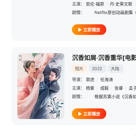
主演：
凯伦·福原
/
丹·史蒂文斯
/
剧情：
立即播放
沉香如屑·沉香重华[电影
短片
2022
大陆
导演：
郭虎
/
任海涛
主演：
杨紫
/
成毅
/
张睿
/
孟
剧情：
立即播放