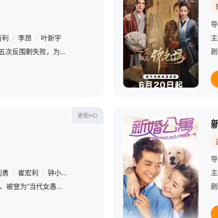
导
衍利
/
李昂
/
叶新宇
主
1934年10月，中央红军第五次反围剿失败，为摆脱国民党军队的包围追击，被迫实行战略性转移，撤出中央苏区。在转移的途中，面对着地上几十万敌军的围追堵截和天上敌机的狂轰滥炸，英勇的红军一次次从血路中杀出
剧
更新HD
导
刘勇
/
崔宏利
/
钟小丹
/
赵小宁
/
黄博斯
/
闻雨
/
卜文革
/
聂永新
主
/
本故事以获得“最美奋斗者”、被誉为“当代女愚公”的感动人物邓迎香为主人公原型，讲述现实生活中，年轻布依族女子时立香为爱嫁入穷困闭塞的山村，因没有路而遭遇人生重重苦难。孩子和丈夫相继离世后，她因爱生志，
剧