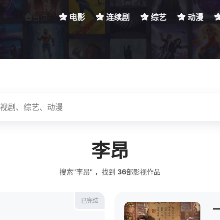
首页
电影
连续剧
综艺
动漫
李昂
搜索"李昂" ，找到
36
部影视作品
已完结