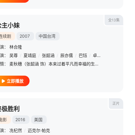
全13集
公主小妹
连续剧
2007
中国台湾
演：
林合隆
演：
/
乔诗语
吴尊
/
/
王丽涵
夏靖庭
/
/
雷蒙
张韶涵
/
史艳
/
辰亦儒
/
樊昱君
/
巴钰
/
冯凯
/
卓文萱
/
迪玛
/
顾宝明
/
王健
/
/
黄
崔
情：
麦秋穗（张韶涵 饰）本来过着平凡而幸福的生活，家里虽然不是很富裕，但是一家人生活得开开心心，她对现在的生活十分满意。然而一天早上，当秋穗一觉醒来，她的生活发生了天翻地覆的变化。一大帮貌似黑社会的黑衣人
立即播放
正片
终极胜利
电影
2016
美国
演：
冼杞然
/
迈克尔·帕克