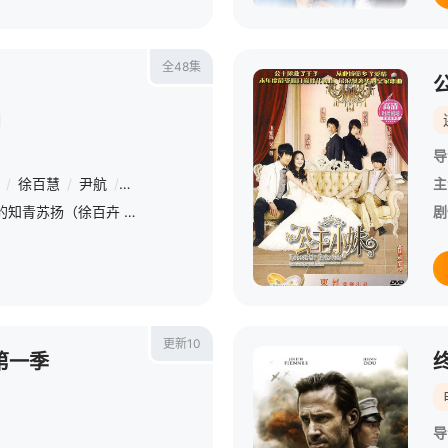
全48集
导
/
徐百慧
/
尹航
/
白晓红
/
李思博
/
杨雅歆然
/
张英
/
李昂
/
张博
主
故事发生在1976年，下乡的知青苏扬（徐百卉 饰）爱上了名为郑向东（张博 饰）的男子，然而这段感情却在历经坎坷和曲折之后最终走向了分道扬镳。苏扬伤心欲绝，此时陪伴在她身边的，是一直默默喜欢着苏扬的司梦
剧
更新10
第一季
导