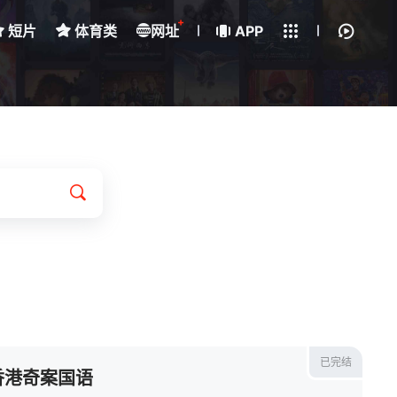
+
短片
体育类
网址
下载客户端
APP
我的观影记录
已完结
香港奇案国语