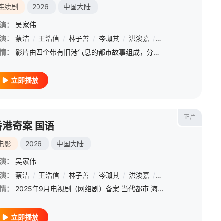
连续剧
2026
中国大陆
演：
吴家伟
佳宁
演：
蔡洁
/
苏宸褕
/
王浩信
/
陈颖进
/
林子善
/
丘子健
/
岑珈其
/
陈欣妍
/
洪浚嘉
/
白柳嫣
/
何珮瑜
/
/
柯乃予
/
吴志雄
/
何
/
情：
影片由四个带有旧港气息的都市故事组成，分别以伪盲女智斗杀手、狗仔缉凶、黑帮角斗以及职场女性被上司迫害为切口，借黑帮、狗仔文化、霓虹街巷的罪恶等上世纪香港特有社会产物，展现九十年代香港的江湖秩序、娱乐浮
立即播放
正片
香港奇案 国语
电影
2026
中国大陆
演：
吴家伟
佳宁
演：
蔡洁
/
苏宸褕
/
王浩信
/
陈颖进
/
林子善
/
丘子健
/
岑珈其
/
陈欣妍
/
洪浚嘉
/
白柳嫣
/
何珮瑜
/
/
柯乃予
/
吴志雄
/
何
/
情：
2025年9月电视剧（网络剧）备案 当代都市 海南澳洋文娱传媒有限公司
立即播放