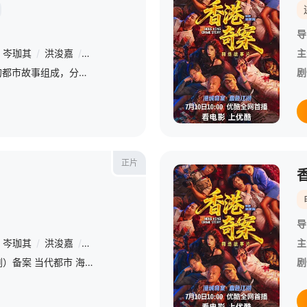
导
岑珈其
/
洪浚嘉
/
何珮瑜
/
吴志雄
/
张建声
/
徐浩昌
/
彭皓锋
/
陈
主
影片由四个带有旧港气息的都市故事组成，分别以伪盲女智斗杀手、狗仔缉凶、黑帮角斗以及职场女性被上司迫害为切口，借黑帮、狗仔文化、霓虹街巷的罪恶等上世纪香港特有社会产物，展现九十年代香港的江湖秩序、娱乐浮
剧
正片
导
岑珈其
/
洪浚嘉
/
何珮瑜
/
吴志雄
/
张建声
/
徐浩昌
/
彭皓锋
/
陈
主
2025年9月电视剧（网络剧）备案 当代都市 海南澳洋文娱传媒有限公司
剧