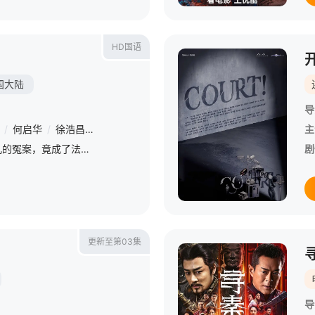
HD国语
国大陆
导
/
何启华
/
徐浩昌
/
王敏德
/
栢天男
/
谷德昭
/
廖子妤
/
周志辉
/
主
一宗国际名模涉嫌虐待女儿的冤案，竟成了法律界、权贵与名媛之间的角力场！社会金字塔顶层的钟氏家族，如何用尽权力与资源去自保？以林凉水（黄子华 饰）为代表的律师们又如何在重重困难下伸张正义？
剧
更新至第03集
导