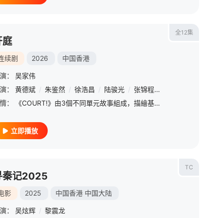
全12集
开庭
连续剧
2026
中国香港
演：
吴家伟
演：
黄子华
黄德斌
/
陈郁宪
/
朱鉴然
/
甄懋强
/
徐浩昌
/
洪林小湛
/
陆骏光
/
罗孝勇
/
张锦程
/
杨偲泳
/
汤骏业
/
麦子云
/
林子杰
/
情：
《COURT!》由3個不同單元故事組成，描繪基於不同觀點角度、難以致信的巧合或為了維護更公平的法律原則，都影響著所有案件在法庭上的細節，令最終「真相」的呈現面臨著不同挑戰和考驗。
立即播放
TC
寻秦记2025
电影
2025
中国香港
中国大陆
演：
吴炫辉
/
黎震龙