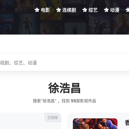
首页
电影
连续剧
综艺
动漫
徐浩昌
搜索"徐浩昌" ，找到
55
部影视作品
已完结