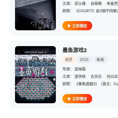
主演：
邱士缙
/
谷祖琳
/
朱鉴然
剧情：
立即播放
墨鱼游戏2
综艺
2025
香港
导演：
梁焯霖
主演：
游学修
/
古天乐
/
刘以达
剧情：
立即播放