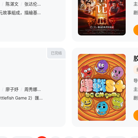
/
陈湛文
/
张达伦
/
汤骏业
/
陆骏光
/
黄正宜
/
黄德斌
/
许博文
/
主
《COURT!》由3個不同單元故事組成，描繪基於不同觀點角度、難以致信的巧合或為了維護更公平的法律原則，都影響著所有案件在法庭上的細節，令最終「真相」的呈現面臨著不同挑戰和考驗。
剧
已完结
导
/
廖子妤
/
周秀娜
/
颜卓灵
/
胡子彤
/
卢镇业
/
钱嘉乐
/
洪天明
/
主
《墨魚遊戲2》（英文：Cuttlefish Game 2）匯集100位來自不同界別的香港藝人一齊玩香港人的兒時遊戲，競逐10萬獎金。
剧