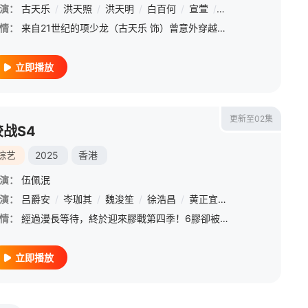
演：
欧镇灏
古天乐
/
徐浩昌
/
洪天照
/
苏家乐
/
洪天明
/
伍咏诗
/
白百何
/
彭杏英
/
宣萱
/
陈淑仪
/
张继聪
/
练美娟
/
陈国邦
/
张
/
情：
来自21世纪的项少龙（古天乐 饰）曾意外穿越，并助秦王（林峯 饰）一统天下，这段跨越时空的宿命纠缠将两人紧紧捆绑，两人也成为亦师亦友的情感羁绊。然而，在项少龙归隐田园多年后，未知穿越者却骤然降临，大国
立即播放
更新至02集
胶战S4
综艺
2025
香港
演：
伍佩泯
演：
沈震轩
吕爵安
/
吴肇轩
/
岑珈其
/
魏浚笙
/
魏浚笙
/
云浩影
/
徐浩昌
/
阮小仪
/
黄正宜
/
森美
/
刘沛蘅
/
徐浩昌
/
张锦
情：
經過漫長等待，終於迎來膠戰第四季！6膠卻被迫停留在膠戰世界，原來一切皆因Edan 對膠戰的愛。一股神秘力量出現，將6膠吸入異世界！要逃回現實，6膠需要進入不同的奇異世界，盡力玩一個又一個遊戲，才能打開
立即播放