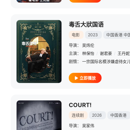
毒舌大狀国语
电影
2023
中国香港
中
导演：
吴炜伦
主演：
林保怡
/
谢君豪
/
王丹妮
剧情：
立即播放
COURT!
连续剧
2026
中国香港
导演：
吴家伟