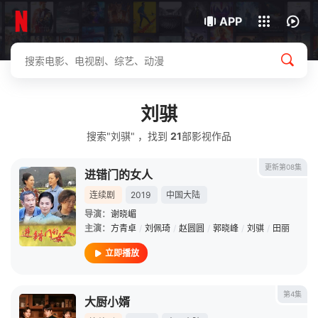
我的观影记录
下载客户端
APP
刘骐
搜索"刘骐" ，找到
21
部影视作品
更新第08集
进错门的女人
连续剧
2019
中国大陆
导演：
谢晓嵋
主演：
方青卓
/
刘佩琦
/
赵圆圆
/
郭晓峰
/
刘骐
/
田丽
立即播放
第4集
大厨小婿