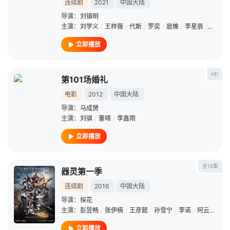
连续剧
2021
中国大陆
导演：
刘镇明
主演：
刘学义
/
王梓薇
/
代斯
/
罗奕
/
扈帷
/
李星辰
/
张达源
立即播放
HD
第101场婚礼
电影
2012
中国大陆
导演：
马成赟
主演：
刘骐
/
董晴
/
李鑫雨
立即播放
全15集
器灵第一季
连续剧
2016
中国大陆
导演：
探花
主演：
彭昱畅
/
张伊楠
/
王彦懿
/
孙雪宁
/
李诺
/
阿云嘎
/
王
立即播放