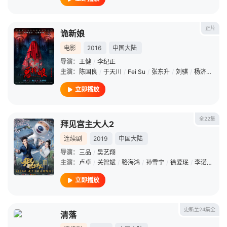
正片
诡新娘
电影
2016
中国大陆
导演：
王健
/
李纪正
主演：
陈国良
/
于天川
/
Fei Su
/
张东升
/
刘骐
/
杨济妤
/
温
立即播放
全22集
拜见宫主大人2
连续剧
2019
中国大陆
导演：
三品
/
吴艺翔
主演：
卢卓
/
关智斌
/
骆海鸿
/
孙雪宁
/
徐爱珉
/
李诺
/
杨叙
立即播放
更新至24集全
清落