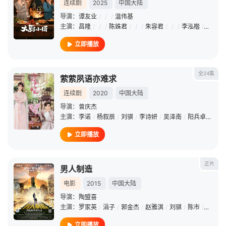
连续剧
2025
中国大陆
导演：
谭友业
/
/
/
温伟基
主演：
昌隆
/
/
/
陈姝君
/
/
/
朱容君
/
/
/
李泓楷
/
/
/
魏
立即播放
全24集
萦萦夙语亦难求
连续剧
2020
中国大陆
导演：
曾庆杰
主演：
李诺
/
杨叙辰
/
刘骐
/
李诗妍
/
吴泽南
/
阳兵卓
/
郭俊
立即播放
正片
男人制造
电影
2015
中国大陆
导演：
陶盟喜
主演：
罗家英
/
涓子
/
郭金杰
/
赵雅淇
/
刘骐
/
陈市
/
王飞鸿
立即播放