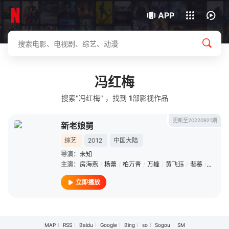
我的观影记录
下载客户端
APP
冯红梅
搜索"冯红梅" ，找到
1
部影视作品
更新至20220921期
新老娘舅
综艺
2012
中国大陆
导演：
未知
主演：
房海燕
/
杨蕾
/
柏万青
/
万峰
/
黄飞珏
/
裴蓁
/
冯红梅
立即播放
MAP
RSS
Baidu
Google
Bing
so
Sogou
SM