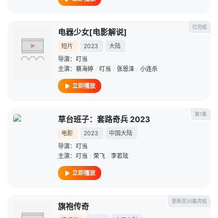
已完结
电器少女[电影解说]
短片
2023
大陆
导演：
叮当
主演：
蔡海婷
/
叮当
/
张恩泽
/
小连杀
立即播放
第1集
草台班子：套路奇兵 2023
电影
2023
中国大陆
导演：
叮当
主演：
叮当
/
荣飞
/
李若玹
立即播放
更新至20集完结
旗袍传奇