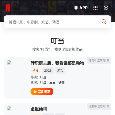
我的观影记录
下载客户端
APP
叮当
搜索"叮当" ，找到
7
部影视作品
连载中 连载到5集
转职屠夫后，我看谁都是动物
动漫
2026
未知
导演：
叮当
主演：
叮当
/
三三
/
铁蛋
立即播放
连载中 连载到1集
虚拟绝境