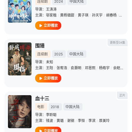
连续剧
2024
中国大陆
导演：
王涛涛
主演：
邬家楷
/
黄杨钿甜
/
黄子琪
/
孙天宇
/
胡春杨
/
段晓薇
立即播放
更新至04集
围猎
连续剧
2025
中国大陆
导演：
未知
主演：
王阳
/
张宥浩
/
俞灏明
/
邓恩熙
/
杨皓宇
/
余皑磊
/
郝
立即播放
正片
血十三
电影
2018
中国大陆
导演：
李聆聪
主演：
钱波
/
黄璐
/
谢钢
/
李恒
/
李滨
/
厚美玲
立即播放