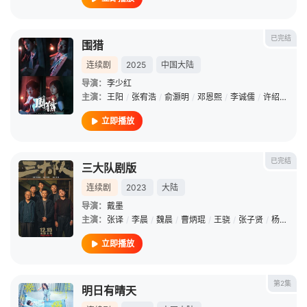
已完结
围猎
连续剧
2025
中国大陆
导演：
李少红
主演：
王阳
/
张宥浩
/
俞灏明
/
邓恩熙
/
李诚儒
/
许绍雄
/
杨
立即播放
已完结
三大队剧版
连续剧
2023
大陆
导演：
戴墨
主演：
张译
/
李晨
/
魏晨
/
曹炳琨
/
王骁
/
张子贤
/
杨新鸣
/
立即播放
第2集
明日有晴天