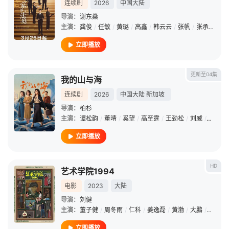
连续剧
2026
中国大陆
导演：
谢东燊
主演：
龚俊
/
任敏
/
黄璐
/
高鑫
/
韩云云
/
张帆
/
张承
/
邹元
立即播放
更新至04集
我的山与海
连续剧
2026
中国大陆
新加坡
导演：
柏杉
主演：
谭松韵
/
董晴
/
奚望
/
高至霆
/
王劲松
/
刘威
/
石云鹏
立即播放
HD
艺术学院1994
电影
2023
大陆
导演：
刘健
主演：
董子健
/
周冬雨
/
仁科
/
姜逸磊
/
黄渤
/
大鹏
/
白客
/
立即播放