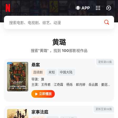
我的观影记录
下载客户端
APP
黄璐
搜索"黄璐" ，找到
100
部影视作品
更新第03集
悬案
连续剧
未知
中国大陆
导演：
算
主演：
王传君
/
江奇霖
/
杨烁
/
郎月婷
/
岳云鹏
/
姜冠南
/
黄
立即播放
更新至第06集
家事法庭