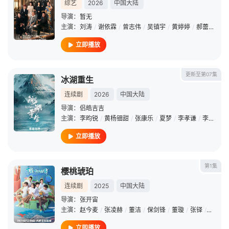
综艺
2026
中国大陆
导演：
暂无
主演：
刘涛
/
谢依霖
/
曾志伟
/
吴镇宇
/
黄婷婷
/
郝蕾
/
张可
立即播放
更新至第07集
冰湖重生
连续剧
2026
中国大陆
导演：
侣皓吉吉
主演：
李昀锐
/
黄杨钿甜
/
张康乐
/
夏梦
/
李孝谦
/
李梦
/
周
立即播放
第1集
樱桃琥珀
连续剧
2025
中国大陆
导演：
张开宙
主演：
赵今麦
/
张凌赫
/
董洁
/
保剑锋
/
董璇
/
张铎
/
沈佳钰
立即播放