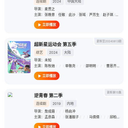
连续剧
2024
中国大陆
导演：
麦贯之
主演：
张晚意
/
任敏
/
此沙
/
张瑶
/
芦芳生
/
赵子琪
/
戴娇倩
立即播放
更新至20240813期
超新星运动会 第五季
综艺
2024
大陆
导演：
未知
主演：
陈牧驰
/
/
/
单敬尧
/
/
/
邵明明
/
/
/
曹恩齐
/
/
/
立即播放
更新第15集
逆青春 第二季
连续剧
2019
内地
导演：
詹成霖
/
/
/
杨启冲
主演：
孟彦森
/
/
/
张潘靓子
/
/
/
马倩倩
/
/
/
邱柏皓
/
/
立即播放