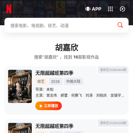
我的观影记录
下载客户端
APP
胡嘉欣
搜索"胡嘉欣" ，找到
16
部影视作品
更新至20260404期
无限超越班第四季
综艺
2026
中国大陆
导演：
未知
主演：
曾志伟
/
郝蕾
/
何赛飞
/
刘涛
/
刘晓庆
/
吴镇宇
/
李诚
立即播放
更新至20260328期
无限超越班第四季