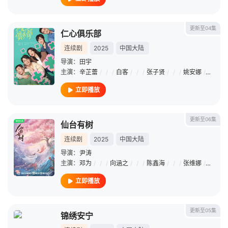
更新至04集
仁心俱乐部
连续剧
2025
中国大陆
导演：
田宇
主演：
辛芷蕾
/
/
/
白客
/
/
/
张子贤
/
/
/
姚安娜
/
/
/
师
立即播放
更新至06集
仙台有树
连续剧
2025
中国大陆
导演：
尹涛
主演：
邓为
/
/
/
向涵之
/
/
/
陈鑫海
/
/
/
张维娜
/
/
/
张
立即播放
更新至05集
锦绣安宁