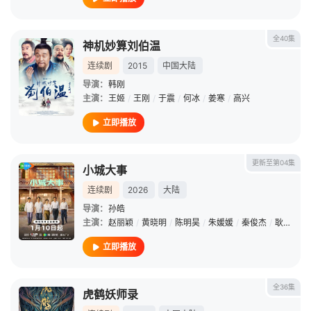
全40集
神机妙算刘伯温
连续剧
2015
中国大陆
导演：
韩刚
主演：
王姬
/
王刚
/
于震
/
何冰
/
姜寒
/
高兴
立即播放
更新至第04集
小城大事
连续剧
2026
大陆
导演：
孙皓
主演：
赵丽颖
/
黄晓明
/
陈明昊
/
朱媛媛
/
秦俊杰
/
耿乐
/
余
立即播放
全36集
虎鹤妖师录