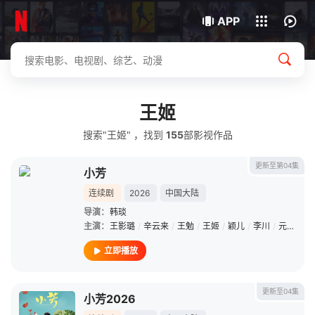
我的观影记录
下载客户端
APP
王姬
搜索"王姬" ，找到
155
部影视作品
更新至第04集
小芳
连续剧
2026
中国大陆
导演：
韩琰
主演：
王影璐
/
辛云来
/
王勉
/
王姬
/
颖儿
/
李川
/
元清
/
吴
立即播放
更新至04集
小芳2026