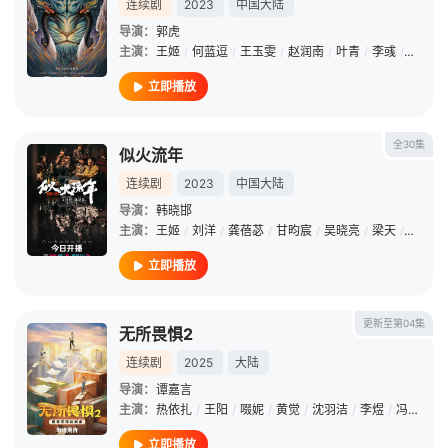
连续剧
2023
中国大陆
导演：
郭虎
主演：
王姬
/
何蓝逗
/
王玉雯
/
赵润南
/
叶青
/
李彧
/
范明
/
立即播放
全30集
似火流年
连续剧
2023
中国大陆
导演：
韩晓邯
主演：
王姬
/
刘洋
/
龚蓓苾
/
甘昀宸
/
吴晓亮
/
梁天
/
张宥浩
立即播放
更新至第04集
无所畏惧2
连续剧
2025
大陆
导演：
谭嘉言
主演：
热依扎
/
王阳
/
啜妮
/
黄觉
/
沈羽洁
/
李煜
/
冯晖
/
那
立即播放