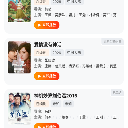
连续剧
2026
中国大陆
导演：
韩琰
主演：
王姬
/
吴彦姝
/
颖儿
/
王勉
/
林永健
/
吴军
/
范明
/
李
立即播放
更新至第04集
爱情没有神话
连续剧
2026
中国大陆
导演：
张晓波
主演：
唐嫣
/
赵又廷
/
杨采钰
/
冯绍峰
/
晏紫东
/
何蓝逗
/
王
立即播放
已完结
神机妙算刘伯温2015
连续剧
未知
未知
导演：
韩刚
主演：
何冰
/
/
/
姜寒
/
/
/
于震
/
/
/
王刚
/
/
/
王姬张和平
立即播放