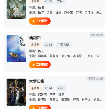
连续剧
2025
大陆
导演：
杨阳
主演：
杨洋
/
金晨
/
汪铎
/
赵小棠
/
赵晴
/
金佳悦
/
荣梓希
/
立即播放
更新至06集
仙剑四
连续剧
2024
中国大陆
导演：
杨玄
主演：
鞠婧祎
/
陈哲远
/
茅子俊
/
毛晓慧
/
王媛可
/
张帆
/
汪
立即播放
更新至第03集
大梦归离
连续剧
2024
大陆
导演：
郭敬明
/
落落
/
魏楠
主演：
侯明昊
/
陈都灵
/
田嘉瑞
/
程潇
/
林子烨
/
徐振轩
/
闫
立即播放