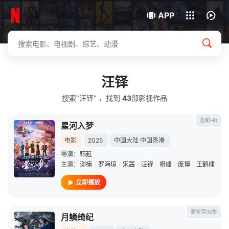
我的观影记录
下载客户端
APP
汪铎
搜索"汪铎" ，找到
43
部影视作品
更新HD
星河入梦
电影
2025
中国大陆
中国香港
导演：
韩延
主演：
谢楠
/
罗海琼
/
宋茜
/
汪铎
/
祖峰
/
庞博
/
王鹤棣
立即播放
更新至05集
月鳞绮纪