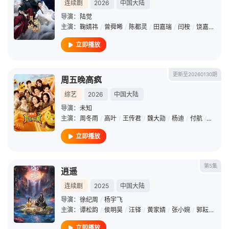
连续剧
2026
中国大陆
导演：
陆觉
主演：
鞠婧祎
/
曾舜晞
/
陈都灵
/
田嘉瑞
/
闫桉
/
饶嘉迪
/
高
立即播放
更新至20260130期
周五晚高疯
综艺
2026
中国大陆
导演：
未知
主演：
周冬雨
/
高叶
/
王传君
/
魏大勋
/
杨迪
/
付航
/
周奇
/
立即播放
第5集
逍遥
连续剧
2025
中国大陆
导演：
徐纪周
/
杨宇飞
主演：
谭松韵
/
侯明昊
/
汪铎
/
黄家婧
/
张小婉
/
郭耘奇
/
李
立即播放