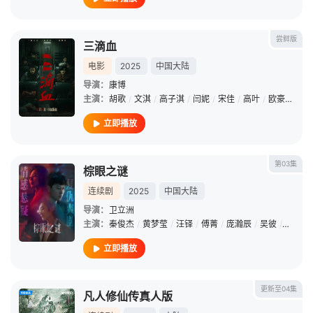
尝鲜版
三滴血
电影
2025
中国大陆
导演：
康博
主演：
胡歌
/
文淇
/
高子淇
/
闫妮
/
宋佳
/
高叶
/
欧豪
/
李雪
立即播放
第03集
棕眼之谜
连续剧
2025
中国大陆
导演：
卫立洲
主演：
秦俊杰
/
黄梦莹
/
汪铎
/
傅菁
/
庞瀚辰
/
吴彼
/
陈思澈
立即播放
更新至04集
凡人修仙传真人版