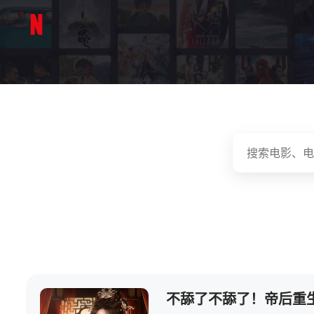
不舔了不舔了！帝后重