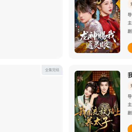
导
主
剧
全集完结
导
主
剧