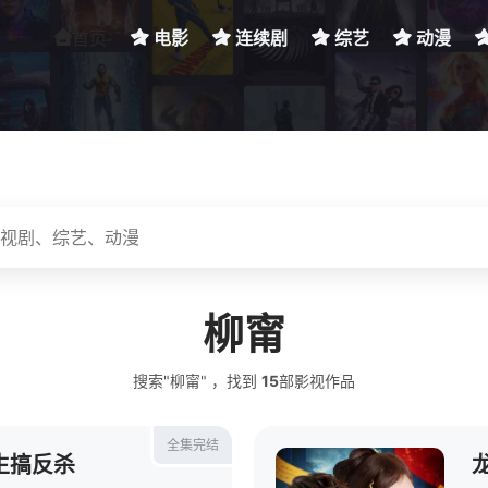
首页
电影
连续剧
综艺
动漫
柳甯
搜索"柳甯" ，找到
15
部影视作品
全集完结
生搞反杀