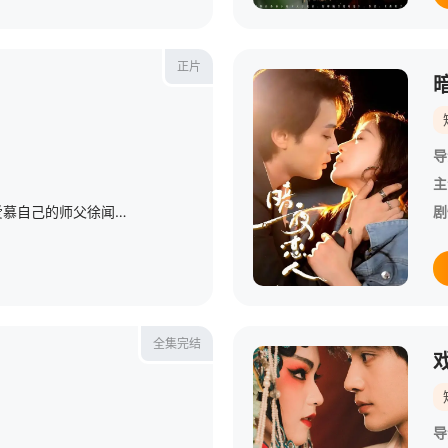
正片
导
主
本剧讲述了女仙苏湘，因爱慕自己的师父徐闻柳，被天道惩罚，贬到人间受十世诅咒之苦，十世结束、最终将灰飞烟灭的结局，徐闻柳不忍爱徒落得凄惨下场，忤逆天道，私自下凡，帮助爱徒苏湘修仙，以免厄运。
剧
全集完结
导