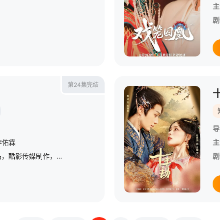
主
剧
第24集完结
导
李佑霖
主
《清宫计》是橙光影业出品，酷影传媒制作，橙光影业、郝时光影业联合制作的古装宫斗爱情剧，由王天楚担任监制、导演，王怡担任导演，王宥浩担任联合导演，郝紫薇、邹雨、惠惠担任编剧，余茵、柳甯、叶皓然、李佑霖等
剧