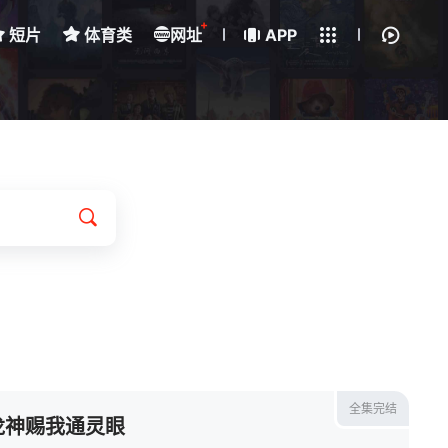
+
短片
体育类
网址
下载客户端
APP
我的观影记录
全集完结
龙神赐我通灵眼