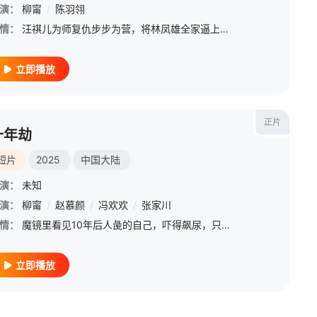
演：
柳甯
/
陈羽翎
情：
汪祺儿为师复仇步步为营，将林凤雄全家逼上绝境，林枭站在其身后，成为她手中的正义之刃，将恶人绳之以法，还天地一片朗朗。幸好，复仇的火焰化成了深情诱吻，丰满了汪祺儿的岁月，让她可以在阳光下，享受爱与被爱。
立即播放
正片
十年劫
短片
2025
中国大陆
演：
未知
演：
柳甯
/
赵慕颜
/
冯欢欢
/
张家川
情：
魔镜里看见10年后人彘的自己，吓得飙尿，只能拼命改变结局……新科状元萧宴礼如约向长乐郡主苏瑾然提亲这天，苏瑾然在镜子中看到成婚十年后的悲惨结局，决定改变命运。她识破了丫鬟霜凝与萧宴礼的阴谋，携手宁王世
立即播放