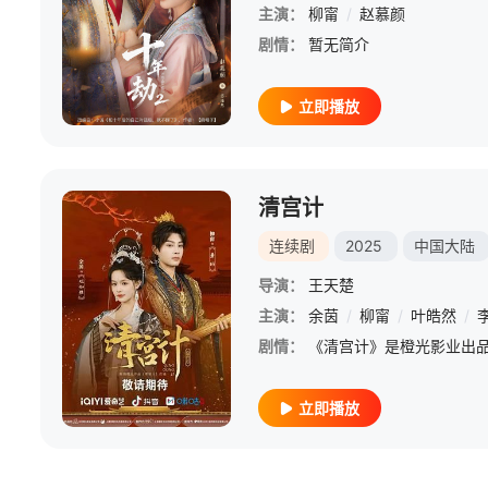
主演：
柳甯
/
赵慕颜
剧情：
暂无简介
立即播放
清宫计
连续剧
2025
中国大陆
导演：
王天楚
主演：
余茵
/
柳甯
/
叶皓然
/
剧情：
立即播放