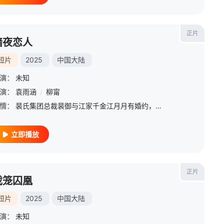
正片
暗夜恋人
短片
2025
中国大陆
演：
未知
演：
袁雨涵
/
柳甯
情：
裴氏集团总裁裴御与江家千金江月月有婚约，却与酷飒机车女虞晚宁保持情人关系，后以“结婚”为由提出分手并给干万分手费。实则虞晚宁是被江家夺走家产、母亲遭迫害的虞家继承人，接近裴御是为复仇。江家召回虞晚宁，
立即播放
正片
戏笼囚凰
短片
2025
中国大陆
演：
未知