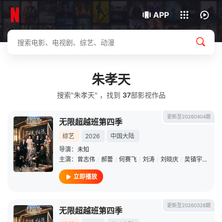
我的观影记录
下载客户端
APP
朱孝天
搜索"朱孝天" ，找到
37
部影视作品
更新至20260404期
无限超越班第四季
综艺
2026
中国大陆
导演：
未知
主演：
曾志伟
/
郝蕾
/
何赛飞
/
刘涛
/
刘晓庆
/
吴镇宇
/
李诚
立即播放
更新至20260328期
无限超越班第四季