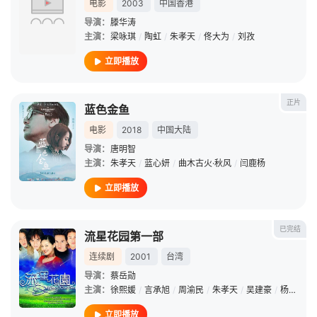
电影
2003
中国香港
导演：
滕华涛
主演：
梁咏琪
/
陶虹
/
朱孝天
/
佟大为
/
刘孜
立即播放
正片
蓝色金鱼
电影
2018
中国大陆
导演：
唐明智
主演：
朱孝天
/
蓝心妍
/
曲木古火·秋风
/
闫鹿杨
立即播放
已完结
流星花园第一部
连续剧
2001
台湾
导演：
蔡岳勋
主演：
徐熙媛
/
言承旭
/
周渝民
/
朱孝天
/
吴建豪
/
杨丞琳
/
立即播放