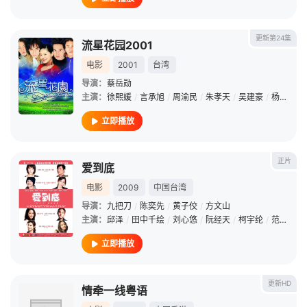
更新第24集
流星花园2001
电影
2001
台湾
导演：
蔡岳勋
主演：
徐熙媛
/
言承旭
/
周渝民
/
朱孝天
/
吴建豪
/
杨丞琳
/
立即播放
正片
爱到底
电影
2009
中国台湾
导演：
九把刀
/
陈奕先
/
黄子佼
/
方文山
主演：
邱泽
/
田中千绘
/
刘心悠
/
阮经天
/
柯宇纶
/
范逸臣
/
立即播放
更新HD
情牵一线粤语