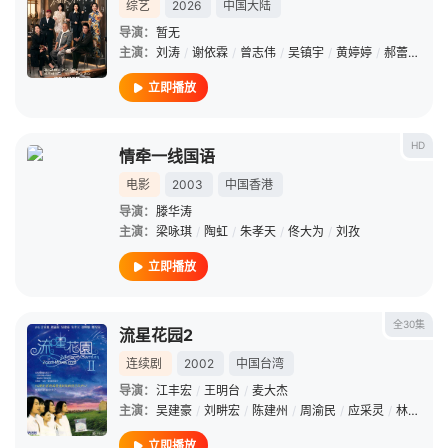
综艺
2026
中国大陆
导演：
暂无
主演：
刘涛
/
谢依霖
/
曾志伟
/
吴镇宇
/
黄婷婷
/
郝蕾
/
张可
立即播放
HD
情牵一线国语
电影
2003
中国香港
导演：
滕华涛
主演：
梁咏琪
/
陶虹
/
朱孝天
/
佟大为
/
刘孜
立即播放
全30集
流星花园2
连续剧
2002
中国台湾
导演：
江丰宏
/
王明台
/
麦大杰
主演：
吴建豪
/
刘畊宏
/
陈建州
/
周渝民
/
应采灵
/
林嘉俐
/
立即播放