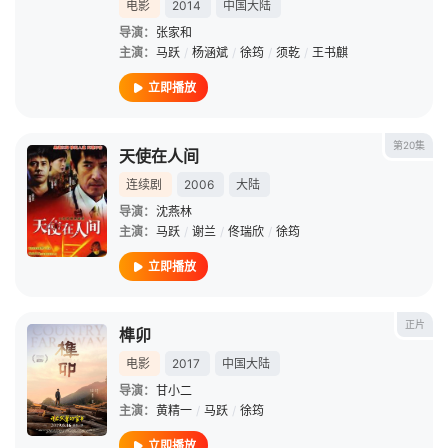
电影
2014
中国大陆
导演：
张家和
主演：
马跃
/
杨涵斌
/
徐筠
/
须乾
/
王书麒
立即播放
第20集
天使在人间
连续剧
2006
大陆
导演：
沈燕林
主演：
马跃
/
谢兰
/
佟瑞欣
/
徐筠
立即播放
正片
榫卯
电影
2017
中国大陆
导演：
甘小二
主演：
黄精一
/
马跃
/
徐筠
立即播放