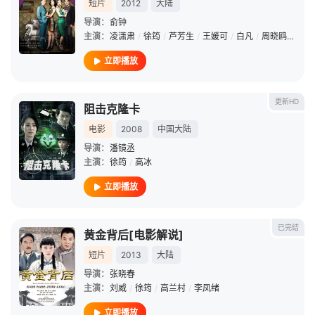
短片
2012
大陆
导演：
俞钟
主演：
凌潇肃
/
徐筠
/
芦芳生
/
王媛可
/
白凡
/
周晓鸥
/
张晗
立即播放
更新HD
阻击克隆卡
电影
2008
中国大陆
导演：
潘镜丞
主演：
徐筠
/
高冰
立即播放
已完结
黄金背后[电影解说]
短片
2013
大陆
导演：
张晓春
主演：
刘威
/
徐筠
/
高兰村
/
李凤绪
立即播放