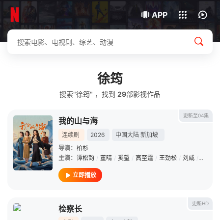
我的观影记录
下载客户端
APP
徐筠
搜索"徐筠" ，找到
29
部影视作品
更新至04集
我的山与海
连续剧
2026
中国大陆
新加坡
导演：
柏杉
主演：
谭松韵
/
董晴
/
奚望
/
高至霆
/
王劲松
/
刘威
/
石云鹏
立即播放
更新HD
检察长