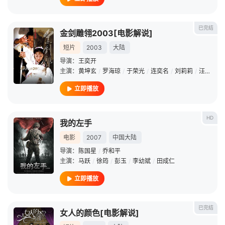
已完结
金剑雕翎2003[电影解说]
短片
2003
大陆
导演：
王奕开
主演：
黄坤玄
/
罗海琼
/
于荣光
/
连奕名
/
刘莉莉
/
汪芫
/
徐
立即播放
HD
我的左手
电影
2007
中国大陆
导演：
陈国星
/
乔和平
主演：
马跃
/
徐筠
/
彭玉
/
李幼斌
/
田成仁
立即播放
已完结
女人的颜色[电影解说]