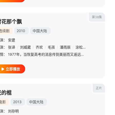
第38集
雪花那个飘
连续剧
2010
中国大陆
演：
安建
演：
张译
/
刘威葳
/
齐欢
/
毛孩
/
潘雨辰
/
涂松岩
/
赵君
/
丁勇岱
情：
1977年，当恢复高考的消息传到美丽而又遥远的凤凰屯时，整座村庄都沸腾了。从插队的知青到村里的柴火妞，大家都跃跃欲试，想用知识改变自己的命运。知青赵长天（张译 饰）和村姑刘翠翠（潘雨辰 饰）便是众多凤
立即播放
正片
光的棍
电影
2013
中国大陆
演：
刘存明