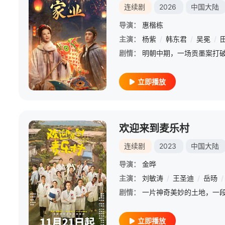
连续剧
2026
中国大陆
导演：
惠楷栋
主演：
杨紫
/
韩东君
/
吴冕
/
剧情：
立即播放
欢迎来到麦乐村
连续剧
2023
中国大陆
导演：
金晔
主演：
刘敏涛
/
王圣迪
/
岳旸
/
剧情：
立即播放