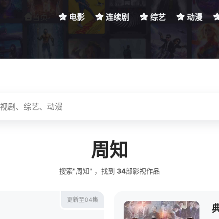
首页
电影
连续剧
综艺
动漫
周知
搜索"周知" ，找到
34
部影视作品
更新至04集