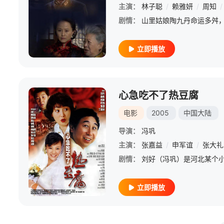
主演：
林子聪
/
赖雅妍
/
周知
/
剧情：
立即播放
心急吃不了热豆腐
电影
2005
中国大陆
导演：
冯巩
主演：
张嘉益
/
申军谊
/
张大礼
剧情：
立即播放