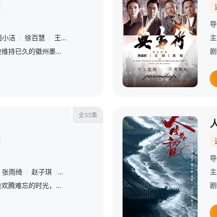
导
田小洁
/
徐百慧
/
王梓豪
/
谢心
/
李泓良
/
杨斯
/
富大龙
/
曹磊
/
主
明朝中期，一场贡墨案打破维持已久的徽州墨业格局，位居龙头多年的百年制墨世家李墨没落，李墨八房被除族。时光流转，八房幺女李祯（杨紫 饰）为解决生计毅然走上制墨之路，凭借天资和努力惊艳沉寂已久的徽州墨业，
剧
全35集
导
张雨绮
/
赵子琪
/
刘冠麟
/
周知
/
托马斯·菲凯
/
刘佳
/
王梓权
/
主
一片神奇美妙的土地，一段欢腾难忘的时光，一群可亲可爱的医者，一程百感交集的成长。该剧以诙谐欢乐的风格，展现中国援外医疗队员演绎医者仁心的非凡历程;也还原一幅异国他乡中国同胞历酸甜苦辣、解生活真经的烟火
剧