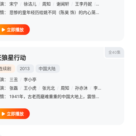
演：
宋宁
/
徐洁儿
/
周知
/
谢闻轩
/
王李丹妮
/
陈佳佳
/
毛俊杰
/
情：
悲惨的童年经历给姚不同（陈昊 饰）的内心笼罩上了挥之不去的阴影，因为这阴影，即便已经长大成人，姚不同依旧无法自然的面对异性，他的感情生活也因此至今仍旧一片空白。一次偶然中，姚不同与名叫欣小然（周知 饰
立即播放
全40集
天狼星行动
连续剧
2013
中国大陆
演：
三丑
/
李小亭
演：
徐帆
张磊
/
刘惠
/
王小虎
/
郭达
/
/
张光北
郭冬临
/
/
周知
冯巩
/
/
孙亦沐
李嘉存
/
/
李诚儒
刘小梅
/
/
马歌
张澍
/
/
吕一
郑
情：
1941年，古老而磨难重重的中国大地上，震惊世界的百团大战刚刚落下帷幕，丧心病狂的侵略者便迅速掀起大规模扫荡。一时间风声鹤唳，中华民族到了生死存亡的关键时刻。为应对敌人冷血无情的攻势，我方高层决定开展
立即播放