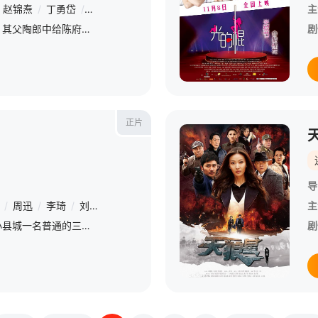
赵锦焘
/
丁勇岱
/
田丽
/
郑子寒
主
山里姑娘陶九丹命运多舛，其父陶郎中给陈府小少爷治病时，遭二房游月娥陷害，被逼嫁女冲喜，为抗婚与老伴葬身火海。九丹青梅竹马的未婚夫赵建武，为救她滚落山崖，生死不明。九丹寻找建武途中昏倒，被孙母所救并强行
剧
正片
导
/
周迅
/
李琦
/
刘孜
/
宋宁
/
张立
/
周知
/
丁嘉丽
/
刘江
/
句号
主
/
刘好（冯巩）是河北某个小县城一名普通的三轮车师傅，为人时而大大咧咧时而相当抠门，虽然生活不富裕，他还是怀抱知足常乐心态去过好每一天的日子。刘好的生命中，一共出现过三个女人。贺文兰（张澍）离开他时，给.
剧