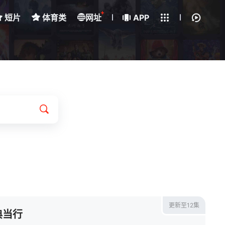
+
短片
体育类
网址
下载客户端
APP
我的观影记录
更新至12集
典当行