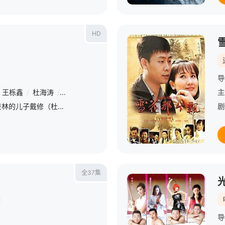
HD
导
王栎鑫
/
杜海涛
/
张赫
/
牛犇
/
意辰
主
故事发生在西北大学，戴景林的儿子戴修（杜海涛饰）远赴澳洲，父子关系决裂；他的学生王鹏（张赫饰）不顾劝阻，为了出国不惜剽窃老师科研成果；他的妻子沈玉芬（奚美娟饰）因他专注科研忽视家庭，对他不满；他的关门
剧
全37集
导