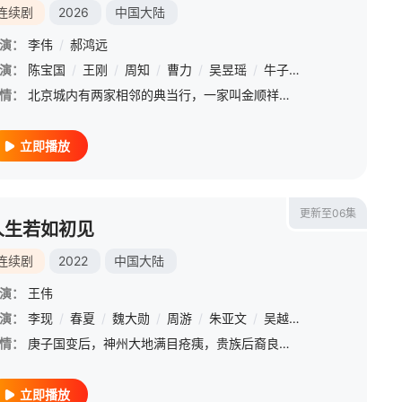
连续剧
2026
中国大陆
演：
李伟
/
郝鸿远
演：
李洪涛
陈宝国
/
黄曼
/
/
王刚
张喜前
/
周知
/
李宝安
/
曹力
/
朱辉
/
吴昱瑶
/
刘涛
/
牛子藩
/
刘凯
/
/
田征
红花
/
/
赵秦
周知
/
/
情：
北京城内有两家相邻的典当行，一家叫金顺祥，一家叫银汇通。两家典当行的行长金鑫（陈宝国 饰）和阴通山（王刚 饰）是同门师兄弟。金鑫号称“金一眼”，以鉴定文玩字画从不打眼闻名圈内外，在商业竞争上，金顺祥屡
立即播放
更新至06集
人生若如初见
连续剧
2022
中国大陆
演：
王伟
演：
彭博
/
李现
邹德江
/
春夏
/
祖峰
/
魏大勋
/
靳东
/
/
周游
丁柳元
/
朱亚文
/
丁勇岱
/
吴越
/
蔡明凯
/
李诚儒
/
黄澄澄
/
姜寒
/
宁
/
情：
庚子国变后，神州大地满目疮痍，贵族后裔良乡、革命党人杨凯之、北洋武卫右军李人骏等成为最早一批赴日本士官学校留学深造的中国青年，他们与早期革命者俞天白、逃婚女青年秋红相遇，从此五个人的命运被大时代编织在
立即播放