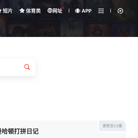
+
短片
体育类
网址
下载客户端
APP
我的观影记录
更新至03集
曼哈顿打拼日记