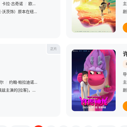
卡拉·古奇诺
/
欧文·泰格
/
诺玛·杜梅温尼
/
吴恬敏
/
安·唐德
/
乔什·
主
作家兼教师艾瑞斯（娜奥米·沃茨饰）原本在纽约过着安稳而独居的生活，但当她最亲密的朋友兼导师（比尔·默瑞饰）突然去世，并将他心爱的150磅重的大丹犬留给她时，她的生活被彻底打乱了。这只高贵却难以驯服的巨
剧
正片
导
瓦尔
/
约翰·帕拉迪诺
/
曼哈顿·尼夫斯
/
瓦妮莎·阿斯皮利亚加
/
亚历克斯
主
STX接手制作由詹妮弗·洛佩兹主演的[拉客]，此前该片由Annapurna打造。与此同时吴恬敏也宣布加盟影片，本片故事改编自《纽约客》同名文章，讲述在金融危机之后，依赖华尔街客户的脱衣舞舞者的生计故事
剧