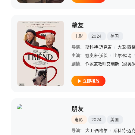
挚友
电影
2024
美国
导演：
斯科特·迈克吉
/
大卫·西
主演：
娜奥米·沃茨
/
比尔·默瑞
/
剧情：
立即播放
朋友
电影
2024
美国
导演：
大卫·西格尔
/
斯科特·迈