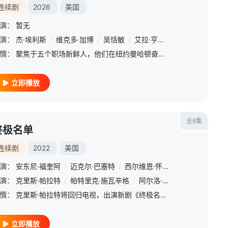
连续剧
2026
美国
演：
暂无
演：
杰·埃利斯
/
维克多·加博
/
吴恬敏
/
艾拉·亨特
/
劳拉·贝尔·邦迪
/
情：
聚焦于五个职场新鲜人，他们在纽约曼哈顿奋力追求事业成功，而个人幸福则往往只能排在职业规划之后。
立即播放
全8集
终极名单
连续剧
2022
美国
演：
安东尼·福奎阿
/
迈克尔·巴塞特
/
西尔维恩·怀特
/
弗雷德·托耶
恬敏
演：
/
克里斯·帕拉特
格雷格·格曼
/
/
梅·洪
帕特里克·施瓦辛格
/
劳拉·贝尔·邦迪
/
阿尔洛·默茨
/
哈里·理查森
/
丽莉·吉欧
/
艾戈·乌迪
/
情：
克里斯·帕拉特将回归电视，出演新剧《终极名单》(The Terminal List，暂译)。剧集由安东尼·福奎阿执导，根据Jack Carr畅销小说改编，David DiGilio(《旅行者》)撰写剧
立即播放