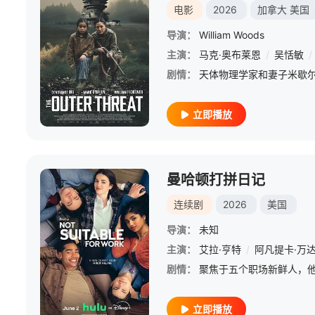
电影
2026
加拿大
美国
导演：
William Woods
主演：
马克·奥布莱恩
/
吴恬敏
/
剧情：
立即播放
曼哈顿打拼日记
连续剧
2026
美国
导演：
未知
主演：
艾拉·亨特
/
阿凡提卡·万
剧情：
立即播放