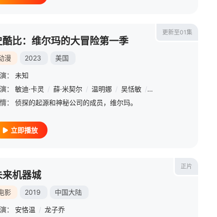
更新至01集
史酷比：维尔玛的大冒险第一季
动漫
2023
美国
演：
未知
·帕斯
演：
敏迪·卡灵
/
卡拉·古奇诺
/
薛·米契尔
/
吴恬敏
/
/
温明娜
诺玛·杜梅温尼
/
吴恬敏
/
/
萨拉·皮金
梅丽莎·弗梅洛
/
安妮·福
/
黛比
情：
侦探的起源和神秘公司的成员，维尔玛。
立即播放
正片
未来机器城
电影
2019
中国大陆
演：
安恪温
/
龙子乔