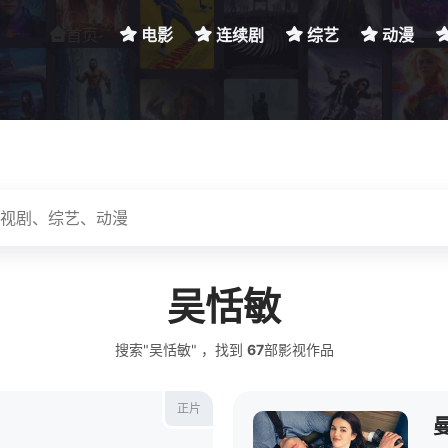
首页
电影
连续剧
综艺
动漫
吴恬敏
搜索"吴恬敏" ，找到
67
部影视作品
正片