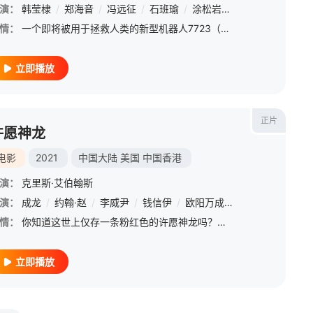
帕斯
演：
/
韩莹棣
菲利斯·索利斯
/
郑海音
/
/
乔尔·范·刘
冯远征
/
石班瑜
/
萨拉·皮金
/
涂松岩
/
苏·吉恩·金
/
杨婷
/
/
查琳·易
宾
/
克
/
情：
一个即将被用于拯救人类的新型机器人7723（韩莹棣配音），因缘际会遇上了热爱足球的调皮少女苏小麦（郑海音配音）。而看似顽劣的小麦生长在一个不算完整的家庭里，父亲为追梦离家，使得小麦的成长也受到了影响，性格冷漠孤僻。7723的出现也使得这对欢喜冤家逐渐在相爱相杀中成为了一对挚友。然而好景不长，心怀毁灭人类之梦的庞老板（冯远征配音）追踪到了7723的下落，然而那些印刻着小麦名字的温柔颜色和绚烂时光早已在他的生命里留下了不可磨灭的痕迹……
立即播放
正片
许愿神龙
电影
2021
中国大陆
美国
中国香港
演：
克里斯·艾伯翰斯
·布鲁
演：
成龙
/
玛德琳·布鲁尔
/
约翰·赵
/
李威尹
/
柯柯·帕尔莫
/
钱信伊
/
/
吴恬敏
欧阳万成
/
列尼斯·德洛桑托斯
/
陈琦烨
/
刘承羽
/
情：
你知道这世上仅存一条粉红色的许愿神龙吗？他能够实现许愿者任何逆天改命的愿望。这样的神力引得不少人在暗中寻找神龙的踪迹，然而普普通通的上海小青年丁思齐误打误撞打开了神龙的封印。千年代沟引发连串爆笑经历，
立即播放