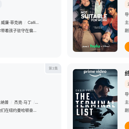
导
威廉·菲克纳
/
Callista Crowe
主
天体物理学家和妻子米歇尔带着孩子驻守在偏远的射电天文台，常年监听来自宇宙深处的信号。一次意外，他捕捉到一串规律清晰的地外信号，坐实了外星文明的存在。消息泄露后，以山姆为首的神秘势力立刻展开追踪。为了保
剧
第3集
导
达纳普
/
杰克·马丁
/
尼古拉斯·杜威内
/
威尔·菲茨
/
维克多·加博
/
吴
主
聚焦于五个职场新鲜人，他们在纽约曼哈顿奋力追求事业成功，而个人幸福则往往只能排在职业规划之后。
剧