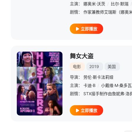
主演：
娜奥米·沃茨
/
比尔·默瑞
/
剧情：
立即播放
舞女大盗
电影
2019
美国
导演：
劳伦·斯卡法莉娅
主演：
卡迪·B
/
小戴维·M·桑多
剧情：
立即播放