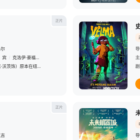
正片
格尔
导
宾
/
克洛伊·豪福莱尔
/
苏珊·旺德斯
/
苏珊·林斯
/
乔尔·范·刘
/
乔什
主
作家兼教师艾瑞斯（娜奥米·沃茨饰）原本在纽约过着安稳而独居的生活，但当她最亲密的朋友兼导师（比尔·默瑞饰）突然去世，并将他心爱的150磅重的大丹犬留给她时，她的生活被彻底打乱了。这只高贵却难以驯服的巨
剧
正片
克吉
导