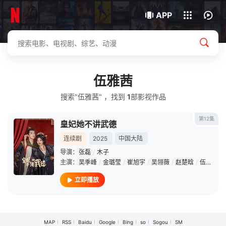
我的观影记录
下载客户端
APP
伍雅茜
搜索"伍雅茜" ，找到
1
部影视作品
第12集
皇妃她不讲武德
连续剧
2025
中国大陆
导演：
张磊
/
木子
主演：
吴季峰
/
金璐莹
/
崔旭宇
/
吴翎薇
/
赵楚晗
/
伍雅茜
/
立即播放
MAP
RSS
Baidu
Google
Bing
so
Sogou
SM