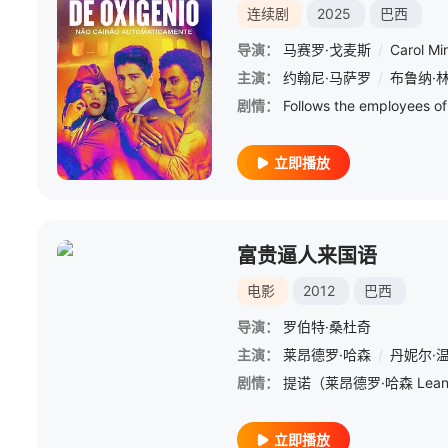
连续剧
2025
巴西
导演：
马赛罗·戈麦斯
/
Carol M
主演：
约翰尼·马萨罗
/
布鲁纳·
剧情：
立即播放
富贵逼人来国语
电影
2012
巴西
导演：
罗伯特·桑杜奇
主演：
莱昂德罗·哈森
/
丹妮尔·
剧情：
立即播放