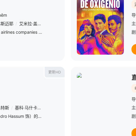
inêm
导
林斯迈耶
/
艾米拉·盖德斯
/
卡拉·里巴斯
/
卢卡斯·德拉蒙德
/
伊卡罗·希
主
Follows the employees of airlines companies who have signed a contract with AZT, an illegal medicati
剧
更新HD
导
温特斯
/
基科·马什卡雷尼亚什
/
丽塔·埃尔默
/
埃尔顿·格瑞斯
/
罗德里
主
提诺（莱昂德罗·哈森 Leandro Hassum 饰）的故事是一个充满转折和反思的故事。一开始，他虽然经济并不富裕，但却过着幸福快乐的生活，有着爱他的妻子和孩子。然而，当妻子中了一大笔钱后，他们的生
剧