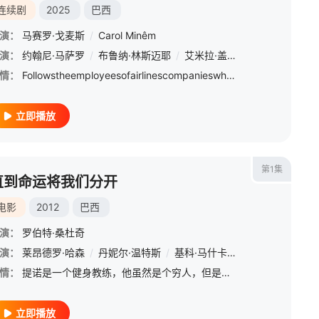
连续剧
2025
巴西
演：
马赛罗·戈麦斯
/
Carol Minêm
尔瓦
演：
/
约翰尼·马萨罗
Eli Ferreira
/
/
Rita Assemany
布鲁纳·林斯迈耶
/
Kika Sena
/
艾米拉·盖德斯
/
Fifo Benicasa
/
卡拉·里巴斯
/
Yg
情：
FollowstheemployeesofairlinescompanieswhohavesignedacontractwithAZT,anillegalmedicationinmanycountri
立即播放
第1集
直到命运将我们分开
电影
2012
巴西
演：
罗伯特·桑杜奇
戈·桑塔纳
演：
莱昂德罗·哈森
/
毛里西奥·谢尔曼
/
丹妮尔·温特斯
/
马赛罗·萨巴克
/
基科·马什卡雷尼亚什
/
卡洛斯·博纳伍
/
丽塔·埃
情：
提诺是一个健身教练，他虽然是个穷人，但是，有老婆和小孩，日子还是很开心的，直到老婆玩彩票，中了一亿元雷亚尔后，家里日子360度翻身，16年过去了，他已经成为三层赘肉的中年男人，而老婆一天的生活不是血拼
立即播放