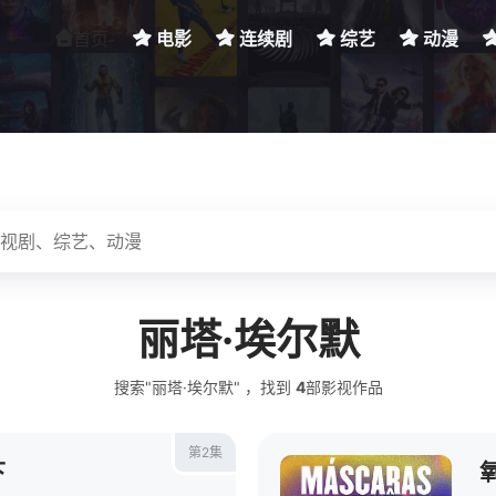
首页
电影
连续剧
综艺
动漫
丽塔·埃尔默
搜索"丽塔·埃尔默" ，找到
4
部影视作品
第2集
下