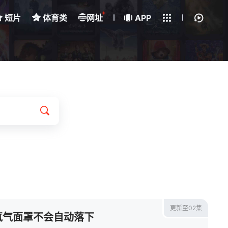
+
短片
体育类
网址
下载客户端
APP
我的观影记录
更新至02集
氧气面罩不会自动落下